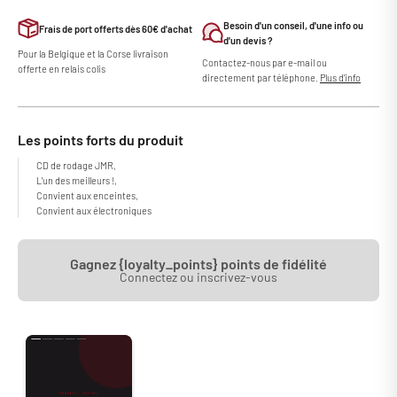
Besoin d'un conseil, d'une info ou
Frais de port offerts dès 60€ d'achat
d'un devis ?
Pour la Belgique et la Corse livraison
Contactez-nous par e-mail ou
offerte en relais colis
directement par téléphone.
Plus d'info
Les points forts du produit
CD de rodage JMR,
L'un des meilleurs !,
Convient aux enceintes,
Convient aux électroniques
Gagnez {loyalty_points} points de fidélité
Connectez ou inscrivez-vous