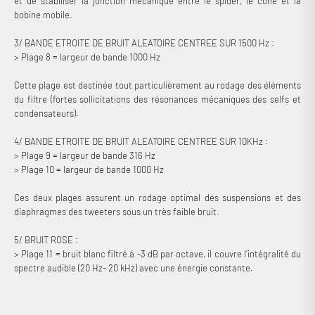
et de stabiliser la jonction mécanique entre le spider, le cône et la
bobine mobile.
3/ BANDE ETROITE DE BRUIT ALEATOIRE CENTREE SUR 1500 Hz :
> Plage 8 = largeur de bande 1000 Hz
Cette plage est destinée tout particulièrement au rodage des éléments
du filtre (fortes sollicitations des résonances mécaniques des selfs et
condensateurs).
4/ BANDE ETROITE DE BRUIT ALEATOIRE CENTREE SUR 10KHz :
> Plage 9 = largeur de bande 316 Hz
> Plage 10 = largeur de bande 1000 Hz
Ces deux plages assurent un rodage optimal des suspensions et des
diaphragmes des tweeters sous un très faible bruit.
5/ BRUIT ROSE :
> Plage 11 = bruit blanc filtré à -3 dB par octave, il couvre l’intégralité du
Connexion requise
spectre audible (20 Hz- 20 kHz) avec une énergie constante.
Connectez-vous à votre compte pour ajouter des produits à
votre liste de souhaits et afficher vos articles précédemment