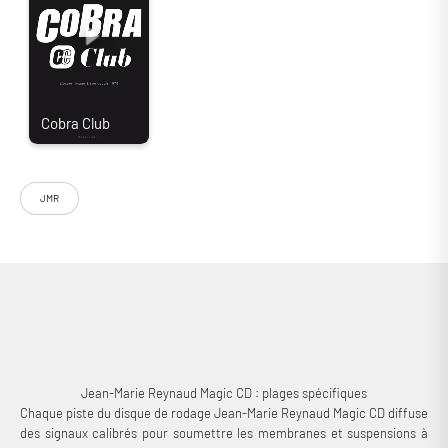
JMR
Le Magic CD de Jean-Marie Reynaud est bien plus qu'un simple disque :
il a été élaboré pour activer le fonctionnement des composants d’un
système Hi-Fi, notamment les enceintes et les électroniques. Il propose
des signaux ciblés destinés à stimuler le rodage et à affiner la
performance, sans recourir à des tonalités musicales traditionnelles.
Jean-Marie Reynaud Magic CD : plages spécifiques
Chaque piste du disque de rodage Jean-Marie Reynaud Magic CD diffuse
des signaux calibrés pour soumettre les membranes et suspensions à