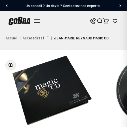
Passer au contenu
Un conseil ? Un devis ? Contactez nos experts !
Cobra.fr
Panier
Nous contacter
Menu
Accueil
|
Accessoires HiFi
|
JEAN-MARIE REYNAUD MAGIC CD
Zoomer sur l'image