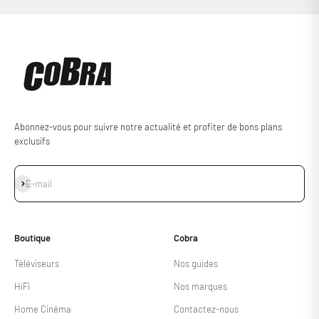
Abonnez-vous pour suivre notre actualité et profiter de bons plans
exclusifs
S'inscrire
E-mail
Boutique
Cobra
Téléviseurs
Nos guides
HiFi
Nos marques
Home Cinéma
Contactez-nous