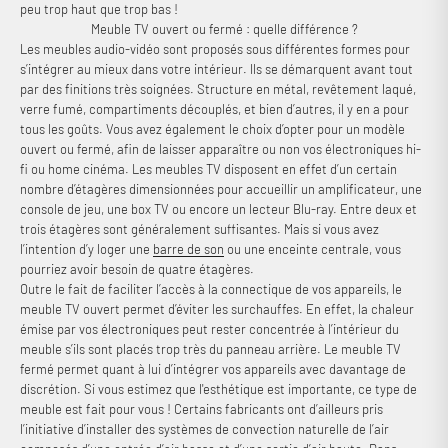
peu trop haut que trop bas !
Meuble TV ouvert ou fermé : quelle différence ?
Les meubles audio-vidéo sont proposés sous différentes formes pour
s’intégrer au mieux dans votre intérieur. Ils se démarquent avant tout
par des finitions très soignées. Structure en métal, revêtement laqué,
verre fumé, compartiments découplés, et bien d’autres, il y en a pour
tous les goûts. Vous avez également le choix d’opter pour un modèle
ouvert ou fermé, afin de laisser apparaître ou non vos électroniques hi-
fi ou home cinéma. Les meubles TV disposent en effet d’un certain
nombre d’étagères dimensionnées pour accueillir un amplificateur, une
console de jeu, une box TV ou encore un lecteur Blu-ray. Entre deux et
trois étagères sont généralement suffisantes. Mais si vous avez
l’intention d’y loger une
barre de son
ou une enceinte centrale, vous
pourriez avoir besoin de quatre étagères.
Outre le fait de faciliter l’accès à la connectique de vos appareils, le
meuble TV ouvert permet d’éviter les surchauffes. En effet, la chaleur
émise par vos électroniques peut rester concentrée à l’intérieur du
meuble s’ils sont placés trop très du panneau arrière. Le meuble TV
fermé permet quant à lui d’intégrer vos appareils avec davantage de
discrétion. Si vous estimez que l'esthétique est importante, ce type de
meuble est fait pour vous ! Certains fabricants ont d’ailleurs pris
l’initiative d’installer des systèmes de convection naturelle de l’air