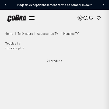
Passer au contenu
Magasin exceptionnellement fermé ce samedi 15 août
Cobra.fr
Panier
Nous contacter
Menu
Home
|
Téléviseurs
|
Accessoires TV
|
Meubles TV
Meubles TV
En savoir plus
21 produits