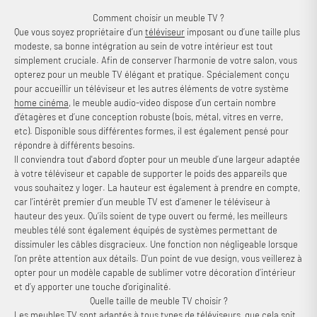
Comment choisir un meuble TV ?
Que vous soyez propriétaire d’un
téléviseur
imposant ou d’une taille plus
modeste, sa bonne intégration au sein de votre intérieur est tout
simplement cruciale. Afin de conserver l’harmonie de votre salon, vous
opterez pour un meuble TV élégant et pratique. Spécialement conçu
pour accueillir un téléviseur et les autres éléments de votre système
home cinéma
, le meuble audio-video dispose d’un certain nombre
d’étagères et d’une conception robuste (bois, métal, vitres en verre,
etc). Disponible sous différentes formes, il est également pensé pour
répondre à différents besoins.
Il conviendra tout d'abord d’opter pour un meuble d’une largeur adaptée
à votre téléviseur et capable de supporter le poids des appareils que
vous souhaitez y loger. La hauteur est également à prendre en compte,
car l’intérêt premier d’un meuble TV est d’amener le téléviseur à
hauteur des yeux. Qu’ils soient de type ouvert ou fermé, les meilleurs
meubles télé sont également équipés de systèmes permettant de
dissimuler les câbles disgracieux. Une fonction non négligeable lorsque
l’on prête attention aux détails. D’un point de vue design, vous veillerez à
opter pour un modèle capable de sublimer votre décoration d’intérieur
et d’y apporter une touche d’originalité.
Quelle taille de meuble TV choisir ?
Les meubles TV sont adaptés à tous types de téléviseurs, que cela soit