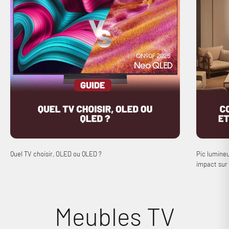
Connexion requise
Connectez-vous à votre compte pour ajouter des produits à
Quel TV choisir, OLED ou QLED ?
Pic lumineu
votre liste de souhaits et afficher vos articles précédemment
impact sur 
enregistrés.
Se connecter
Meubles TV