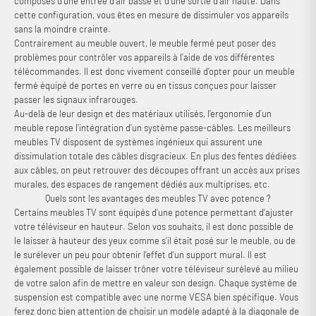
composés d’une entrée d’air basse et d’une sortie d’air haute. Dans
cette configuration, vous êtes en mesure de dissimuler vos appareils
sans la moindre crainte.
Contrairement au meuble ouvert, le meuble fermé peut poser des
problèmes pour contrôler vos appareils à l’aide de vos différentes
télécommandes. Il est donc vivement conseillé d’opter pour un meuble
fermé équipé de portes en verre ou en tissus conçues pour laisser
passer les signaux infrarouges.
Au-delà de leur design et des matériaux utilisés, l’ergonomie d’un
meuble repose l’intégration d’un système passe-câbles. Les meilleurs
meubles TV disposent de systèmes ingénieux qui assurent une
dissimulation totale des câbles disgracieux. En plus des fentes dédiées
aux câbles, on peut retrouver des découpes offrant un accès aux prises
murales, des espaces de rangement dédiés aux multiprises, etc.
Quels sont les avantages des meubles TV avec potence ?
Certains meubles TV sont équipés d’une potence permettant d'ajuster
votre téléviseur en hauteur. Selon vos souhaits, il est donc possible de
le laisser à hauteur des yeux comme s’il était posé sur le meuble, ou de
le surélever un peu pour obtenir l’effet d’un support mural. Il est
également possible de laisser trôner votre téléviseur surélevé au milieu
de votre salon afin de mettre en valeur son design. Chaque système de
suspension est compatible avec une norme VESA bien spécifique. Vous
ferez donc bien attention de choisir un modèle adapté à la diagonale de