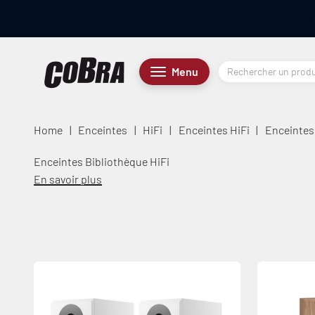
Passer au contenu
Cobra.fr
Menu
Menu
Home
|
Enceintes
|
HiFi
|
Enceintes HiFi
|
Enceintes
Enceintes Bibliothèque HiFi
En savoir plus