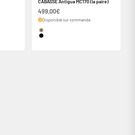
CABASSE Antigua MC170 (la paire)
Prix de vente
499,00€
Disponible sur commande
Couleur
Chêne
Black