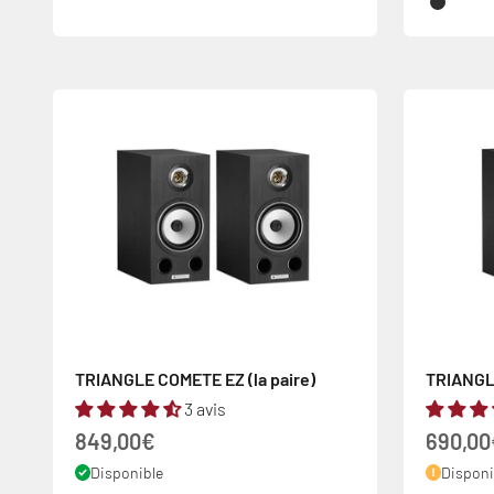
Frêne N
TRIANGLE COMETE EZ (la paire)
TRIANGLE
3 avis
Prix de vente
Prix de
849,00€
690,00
Disponible
Dispon