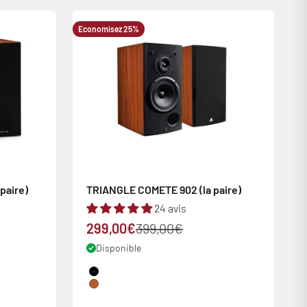
Economisez 25%
paire)
TRIANGLE COMETE 902 (la paire)
24 avis
Prix de vente
Prix normal
299,00€
399,00€
Disponible
Couleur
Black
Cognac