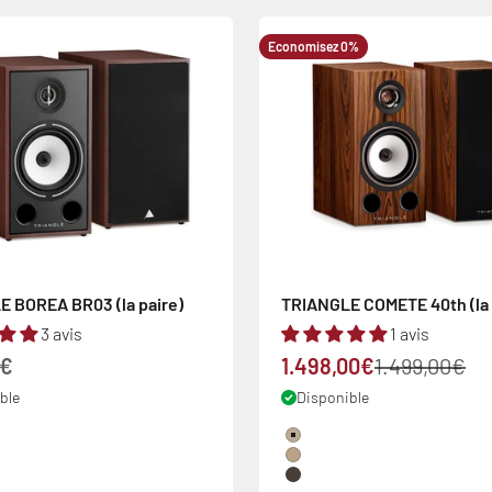
Economisez 0%
 BOREA BR03 (la paire)
TRIANGLE COMETE 40th (la 
3 avis
1 avis
 vente
Prix de vente
Prix normal
0€
1.498,00€
1.499,00€
ble
Disponible
Couleur
Sycomore
Chêne
lair
Palissandre