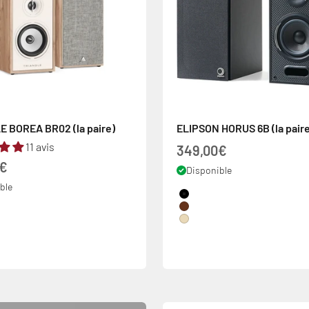
 BOREA BR02 (la paire)
ELIPSON HORUS 6B (la paire
11 avis
Prix de vente
349,00€
 vente
0€
Disponible
ble
Couleur
Black
Noyer
Bois Clair
lair
oir
colis)