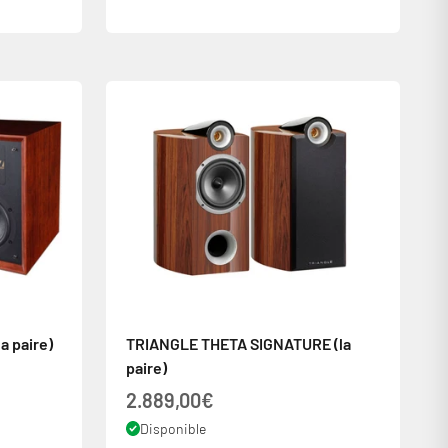
 paire)
TRIANGLE THETA SIGNATURE (la
paire)
Prix de vente
2.889,00€
Disponible