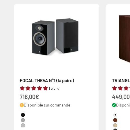
FOCAL THEVA N°1 (la paire)
TRIANGLE
1 avis
Prix de vente
Prix de
718,00€
449,0
Disponible sur commande
Disponi
Couleur
Couleur
Black High Gloss
White
DarkGrey
Noyer
Silver
Chêne C