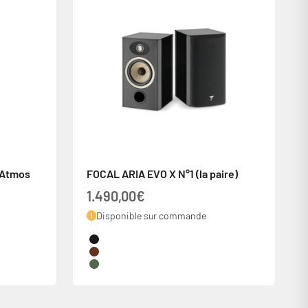
 Atmos
FOCAL ARIA EVO X N°1 (la paire)
Prix de vente
1.490,00€
Disponible sur commande
Couleur
Black High Gloss
Prime Walnut
Moss Green