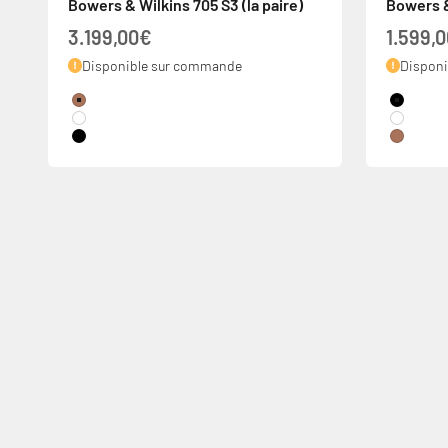
Bowers & Wilkins 705 S3 (la paire)
Bowers &
Prix de vente
Prix de
3.199,00€
1.599,
Disponible sur commande
Dispon
Couleur
Couleur
Mocha
Black
White
White
Black
Mocha
De 300 à 6000€ avec votre carte bancaire
Précédent