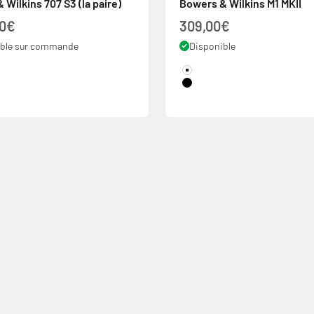
 Wilkins 707 S3 (la paire)
Bowers & Wilkins M1 MKII
 vente
Prix de vente
00€
309,00€
ible sur commande
Disponible
Couleur
White
Black