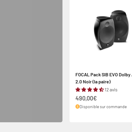
FOCAL Pack SIB EVO Dolby
2.0 Noir (la paire)
12 avis
Prix de vente
490,00€
Disponible sur commande