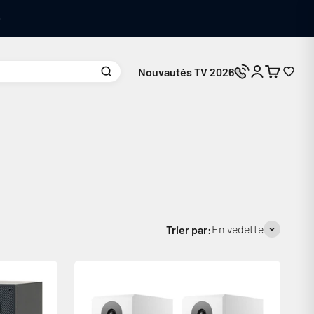
Nouvautés TV 2026
Connexion
Panier
Nous contacte
En vedette
Trier par: