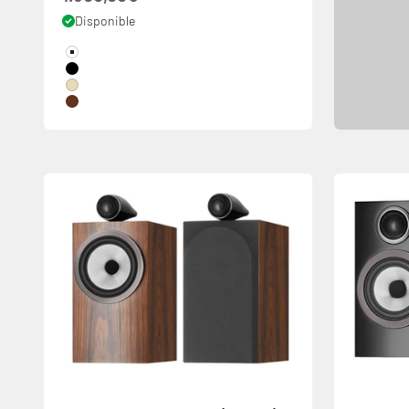
Disponible
Couleur
White
Black
Bois Clair
Noyer