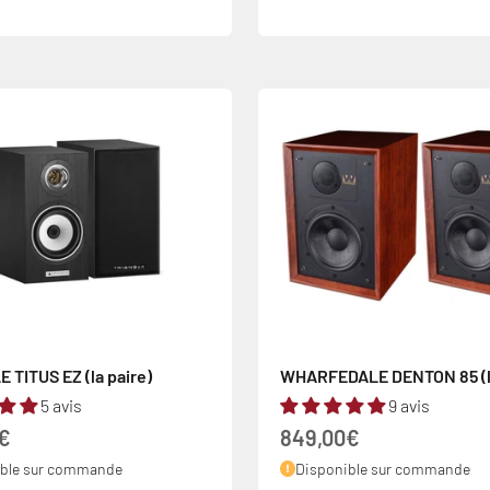
oir
 TITUS EZ (la paire)
WHARFEDALE DENTON 85 (la
5 avis
9 avis
 vente
Prix de vente
€
849,00€
ible sur commande
Disponible sur commande