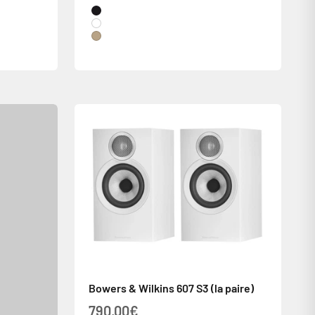
Couleur
Noir Laqué
White
Chêne
Bowers & Wilkins 607 S3 (la paire)
Prix de vente
790,00€