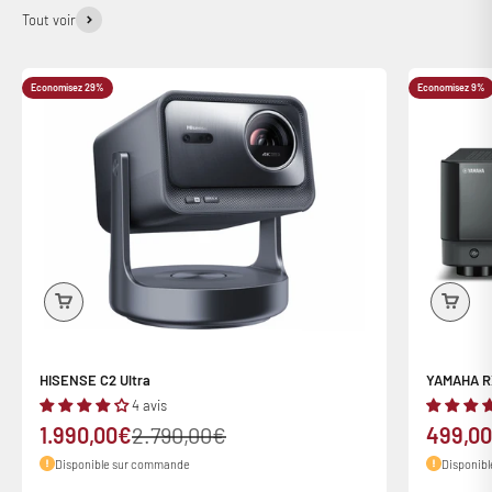
Tout voir
Economisez 29%
Economisez 9%
HISENSE C2 Ultra
YAMAHA R
4 avis
Prix de vente
Prix normal
Prix de
1.990,00€
2.790,00€
499,0
Disponible sur commande
Disponib