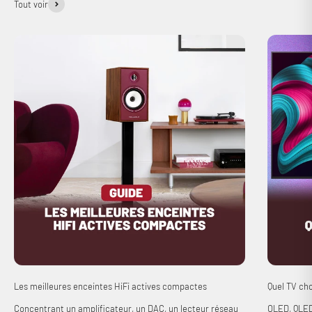
Tout voir
Les meilleures enceintes HiFi actives compactes
Quel TV cho
Concentrant un amplificateur, un DAC, un lecteur réseau
OLED, QLED