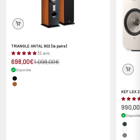
TRIANGLE ANTAL 902 (la paire)
32 avis
Prix de vente
Prix normal
698,00€
1.098,00€
Disponible
Couleur
Black
Cognac
KEF LSX 2 
Prix de
990,0
Disponibl
Couleur
Vert
White
Grey