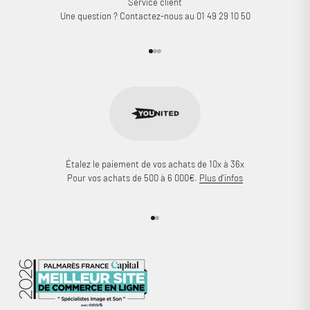
Service client
Une question ? Contactez-nous au 01 49 29 10 50
Aller à l'élément 1
Aller à l'élément 2
Aller à l'élément 3
Étalez le paiement de vos achats de 10x à 36x
Pour vos achats de 500 à 6 000€.
Plus d'infos
Aller à l'élément 1
Aller à l'élément 2