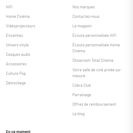
HiFi
Nos marques
Home Cinéma
Contactez-nous
Vidéoprojecteurs
Le magasin
Enceintes
Écoute personnalisée HiFi
Univers vinyle
Écoute personnalisée Home
Cinéma
Casques audio
Showroom Total Cinema
Accessoires
Votre salle de ciné privée sur
Culture Pop
mesure
Déstockage
Cobra Club
Parrainage
Offres de remboursement
Le blog
En ce moment