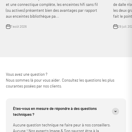
et une connectique complète, les enceintes hifi sans fil
de dalle n'
(ou actives) présentent bien des avantages par rapport
les deux gr
aux enceintes bibliothèque pa...
fait le point
7 août 2026
29 juil. 20
Connexion requise
Connectez-vous à votre compte pour ajouter des produits à
Vous avez une question ?
votre liste de souhaits et afficher vos articles précédemment
Nous sommes là pour vous aider. Consultez les questions les plus
enregistrés.
courantes posées par nos clients.
Se connecter
Êtes-vous en mesure de répondre à des questions
techniques ?
Aucune question technique ne faire peur à nos conseillers.
Aucune ! Nos experts Image & Son sauront être à la