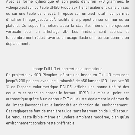
Avec sa forme cylindrique et son poids d’environ 740 grammes, le
vidéoprojecteur portable JMGO Picoplay+ tient facilement dans un sac
ou sur une table de chevet. Il repose sur un pied rotatif qui permet
d’incliner l’image jusqu’à 88°, facilitant la projection sur un mur ou au
plafond. Ce support améliore aussi la stabilité, même en projection
verticale pour un affichage 3D. Les finitions sont sobres, et
l’encombrement réduit favorise un usage fluide en intérieur comme en
déplacement.
Image Full HD et correction automatique
Ce projecteur JMGO Picoplay+ délivre une image en Full HD mesurant
jusqu’à 200 pouces, avec une luminosité de 450 lumens ISO. Il couvre 90
% de l’espace colorimétrique DCI-P3, affiche une bonne fidélité des
couleurs et prend en charge le format HDR10. La mise au point est
automatique grâce à un capteur ToF, qui ajuste également la géométrie
de l’image (keystone) et la luminosité en fonction de l’environnement.
Ces réglages se font de manière fluide, sans intervention de l’utilisateur.
Le rendu reste lisible même en lumière ambiante modérée, bien qu’un
environnement sombre reste préférable.