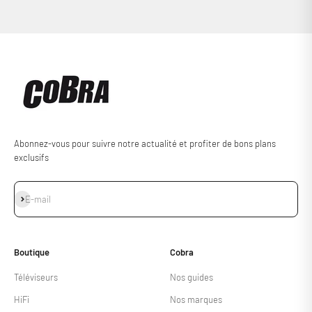
Abonnez-vous pour suivre notre actualité et profiter de bons plans
exclusifs
S'inscrire
E-mail
Boutique
Cobra
Téléviseurs
Nos guides
HiFi
Nos marques