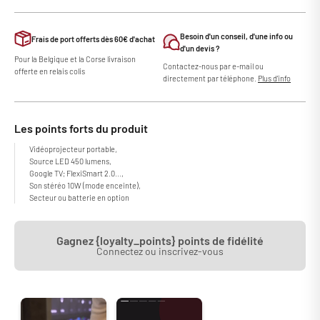
Besoin d'un conseil, d'une info ou
Frais de port offerts dès 60€ d'achat
d'un devis ?
Pour la Belgique et la Corse livraison
Contactez-nous par e-mail ou
offerte en relais colis
directement par téléphone.
Plus d'info
Les points forts du produit
Vidéoprojecteur portable,
Source LED 450 lumens,
Google TV; FlexiSmart 2.0...,
Son stéréo 10W (mode enceinte),
Secteur ou batterie en option
Gagnez {loyalty_points} points de fidélité
Connectez ou inscrivez-vous