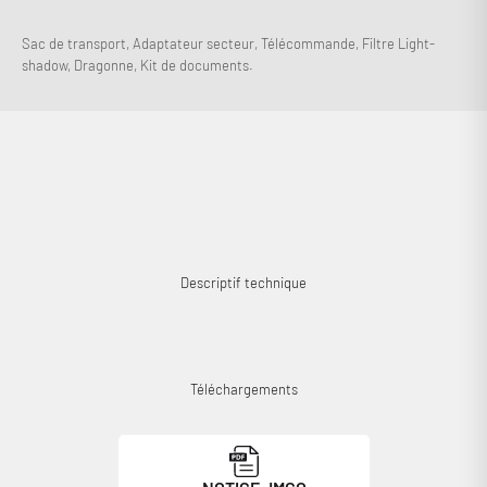
votre liste de souhaits et afficher vos articles précédemment
enregistrés.
Sac de transport, Adaptateur secteur, Télécommande, Filtre Light-
shadow, Dragonne, Kit de documents.
Se connecter
Descriptif technique
Téléchargements