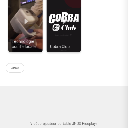
JMGO
Le JMGO Picoplay+ est un vidéoprojecteur portable Full HD qui combine
image, son et ambiance lumineuse dans un format ultra-compact.
Pensé pour une utilisation nomade, il vise aussi bien les technophiles
que les amateurs à la recherche d’une solution discrète, simple à
configurer et agréable à utiliser au quotidien. N.B. : le JMGO Picoplay+
n’est autre que la version noire du Picoplay, avec une luminosité
légèrement plus élevée.
Vidéoprojecteur portable JMGO Picoplay+