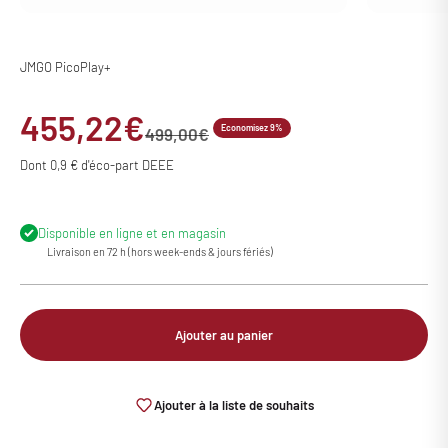
JMGO PicoPlay+
Prix de vente
455,22€
Economisez 9%
Prix normal
499,00€
Dont 0,9 € d'éco-part DEEE
Disponible en ligne et en magasin
Livraison en 72 h (hors week-ends & jours fériés)
Ajouter au panier
Ajouter à la liste de souhaits