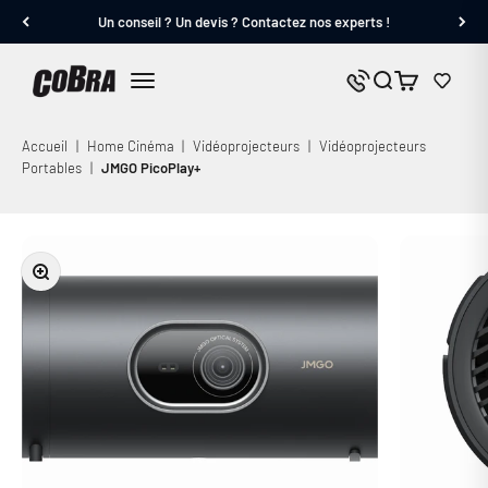
Passer au contenu
Un conseil ? Un devis ? Contactez nos experts !
Cobra.fr
Panier
Nous contacter
Menu
Accueil
|
Home Cinéma
|
Vidéoprojecteurs
|
Vidéoprojecteurs
Portables
|
JMGO PicoPlay+
Zoomer sur l'image