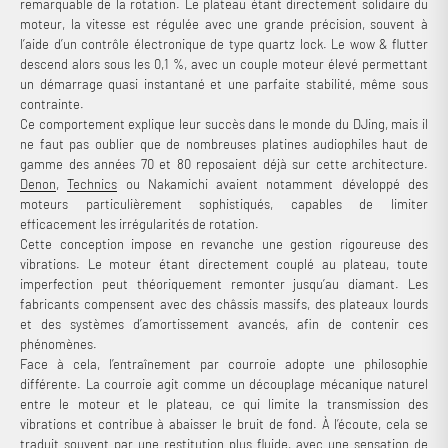
remarquable de la rotation. Le plateau étant directement solidaire du
moteur, la vitesse est régulée avec une grande précision, souvent à
l’aide d’un contrôle électronique de type quartz lock. Le wow & flutter
descend alors sous les 0,1 %, avec un couple moteur élevé permettant
un démarrage quasi instantané et une parfaite stabilité, même sous
contrainte.
Ce comportement explique leur succès dans le monde du DJing, mais il
ne faut pas oublier que de nombreuses platines audiophiles haut de
gamme des années 70 et 80 reposaient déjà sur cette architecture.
Denon
,
Technics
ou Nakamichi avaient notamment développé des
moteurs particulièrement sophistiqués, capables de limiter
efficacement les irrégularités de rotation.
Cette conception impose en revanche une gestion rigoureuse des
vibrations. Le moteur étant directement couplé au plateau, toute
imperfection peut théoriquement remonter jusqu’au diamant. Les
fabricants compensent avec des châssis massifs, des plateaux lourds
et des systèmes d’amortissement avancés, afin de contenir ces
phénomènes.
Face à cela, l’entraînement par courroie adopte une philosophie
différente. La courroie agit comme un découplage mécanique naturel
entre le moteur et le plateau, ce qui limite la transmission des
vibrations et contribue à abaisser le bruit de fond. À l’écoute, cela se
traduit souvent par une restitution plus fluide, avec une sensation de