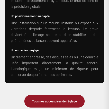
influence directement la dynamique, le bruit de fond et
la précision globale.
Un positionnement inadapté
Une installation sur un meuble instable ou exposé aux
vibrations dégrade fortement la lecture. Le grave
devient flou, l’image sonore perd en stabilité et des
phénomènes de larsen peuvent apparaître.
Un entretien négligé
Un diamant encrassé, des disques sales ou une courroie
usée impactent directement la qualité sonore.
L’analogique exige un minimum de rigueur pour
conserver des performances optimales.
Tous nos accessoires de réglage