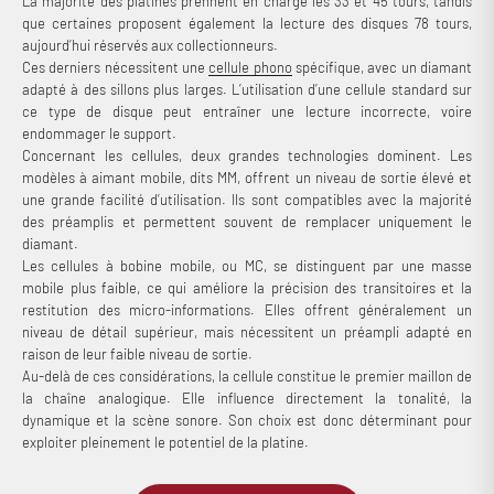
La majorité des platines prennent en charge les 33 et 45 tours, tandis
que certaines proposent également la lecture des disques 78 tours,
aujourd’hui réservés aux collectionneurs.
Ces derniers nécessitent une
cellule phono
spécifique, avec un diamant
adapté à des sillons plus larges. L’utilisation d’une cellule standard sur
ce type de disque peut entraîner une lecture incorrecte, voire
endommager le support.
Concernant les cellules, deux grandes technologies dominent. Les
modèles à aimant mobile, dits MM, offrent un niveau de sortie élevé et
une grande facilité d’utilisation. Ils sont compatibles avec la majorité
des préamplis et permettent souvent de remplacer uniquement le
diamant.
Les cellules à bobine mobile, ou MC, se distinguent par une masse
mobile plus faible, ce qui améliore la précision des transitoires et la
restitution des micro-informations. Elles offrent généralement un
niveau de détail supérieur, mais nécessitent un préampli adapté en
raison de leur faible niveau de sortie.
Au-delà de ces considérations, la cellule constitue le premier maillon de
la chaîne analogique. Elle influence directement la tonalité, la
dynamique et la scène sonore. Son choix est donc déterminant pour
exploiter pleinement le potentiel de la platine.