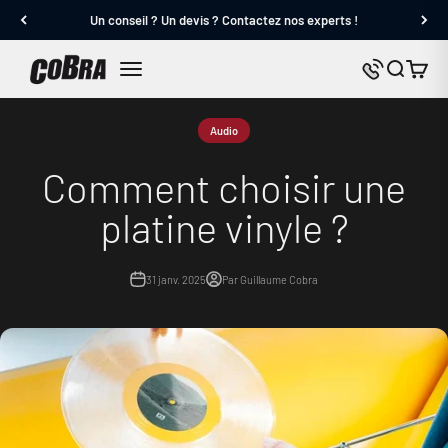
Passer au contenu
Un conseil ? Un devis ? Contactez nos experts !
Cobra.fr
Panier
Nous contact
Menu
Audio
Comment choisir une
platine vinyle ?
31 janv. 2025
Par Guillaume Cobra