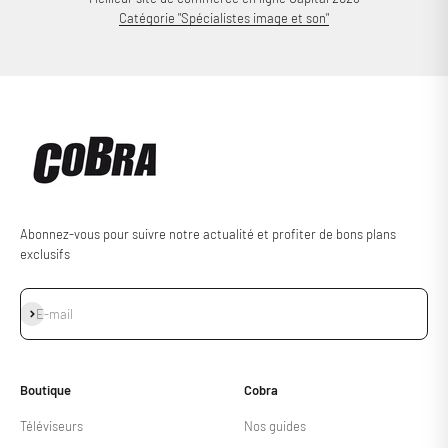
Catégorie "Spécialistes image et son"
Abonnez-vous pour suivre notre actualité et profiter de bons plans
exclusifs
S'inscrire
E-mail
Boutique
Cobra
Téléviseurs
Nos guides