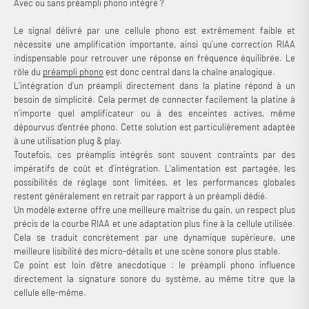
Avec ou sans préampli phono intégré ?
Le signal délivré par une cellule phono est extrêmement faible et
nécessite une amplification importante, ainsi qu’une correction RIAA
indispensable pour retrouver une réponse en fréquence équilibrée. Le
rôle du
préampli phono
est donc central dans la chaîne analogique.
L’intégration d’un préampli directement dans la platine répond à un
besoin de simplicité. Cela permet de connecter facilement la platine à
n’importe quel amplificateur ou à des enceintes actives, même
dépourvus d’entrée phono. Cette solution est particulièrement adaptée
à une utilisation plug & play.
Toutefois, ces préamplis intégrés sont souvent contraints par des
impératifs de coût et d’intégration. L’alimentation est partagée, les
possibilités de réglage sont limitées, et les performances globales
restent généralement en retrait par rapport à un préampli dédié.
Un modèle externe offre une meilleure maîtrise du gain, un respect plus
précis de la courbe RIAA et une adaptation plus fine à la cellule utilisée.
Cela se traduit concrètement par une dynamique supérieure, une
meilleure lisibilité des micro-détails et une scène sonore plus stable.
Ce point est loin d’être anecdotique : le préampli phono influence
directement la signature sonore du système, au même titre que la
cellule elle-même.