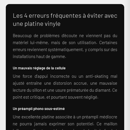
Les 4 erreurs fréquentes à éviter avec
une platine vinyle
Beaucoup de problèmes d’écoute ne viennent pas du
matériel lui-même, mais de son utilisation. Certaines
erreurs reviennent systématiquement, y compris sur des
installations haut de gamme.
Un mauvais réglage de la cellule
Une force d’appui incorrecte ou un anti-skating mal
ajusté entraîne une distorsion accrue, une mauvaise
lecture du sillon et une usure prématurée du diamant. Ce
point est critique, et pourtant souvent négligé.
Un préampli phono sous-estimé
Une excellente platine associée à un préampli médiocre
ne pourra jamais exprimer son potentiel. Ce maillon