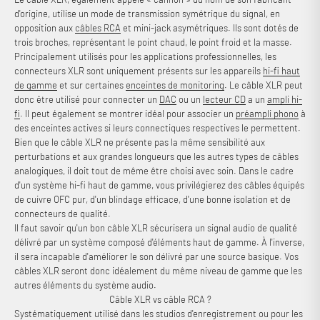
d'origine, utilise un mode de transmission symétrique du signal, en
opposition aux
câbles RCA
et mini-jack asymétriques. Ils sont dotés de
trois broches, représentant le point chaud, le point froid et la masse.
Principalement utilisés pour les applications professionnelles, les
connecteurs XLR sont uniquement présents sur les appareils
hi-fi haut
de gamme
et sur certaines
enceintes de monitoring
. Le câble XLR peut
donc être utilisé pour connecter un
DAC
ou un
lecteur CD
a un
ampli hi-
fi
. Il peut également se montrer idéal pour associer un
préampli phono
à
des enceintes actives si leurs connectiques respectives le permettent.
Bien que le câble XLR ne présente pas la même sensibilité aux
perturbations et aux grandes longueurs que les autres types de câbles
analogiques, il doit tout de même être choisi avec soin. Dans le cadre
d'un système hi-fi haut de gamme, vous privilégierez des câbles équipés
de cuivre OFC pur, d'un blindage efficace, d'une bonne isolation et de
connecteurs de qualité.
Il faut savoir qu'un bon câble XLR sécurisera un signal audio de qualité
délivré par un système composé d'éléments haut de gamme. À l'inverse,
il sera incapable d'améliorer le son délivré par une source basique. Vos
câbles XLR seront donc idéalement du même niveau de gamme que les
autres éléments du système audio.
Câble XLR vs câble RCA ?
Systématiquement utilisé dans les studios d'enregistrement ou pour les