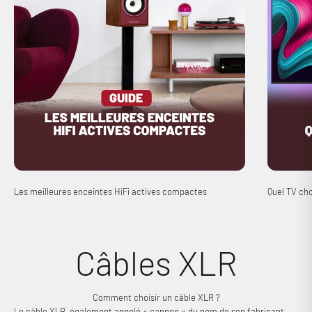
Les meilleures enceintes HiFi actives compactes
Quel TV cho
Câbles XLR
Comment choisir un câble XLR ?
Le câble XLR, également appelé « cannon » du nom de son fabricant