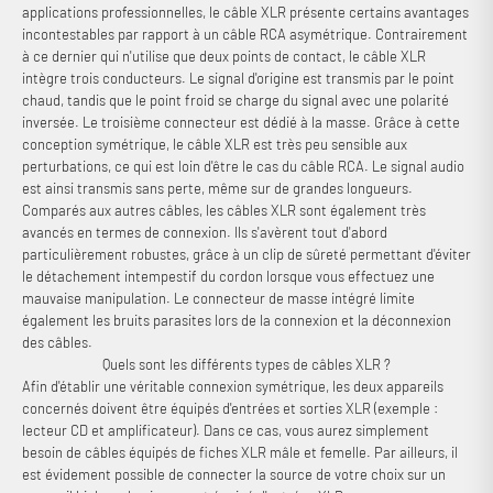
applications professionnelles, le câble XLR présente certains avantages
incontestables par rapport à un câble RCA asymétrique. Contrairement
à ce dernier qui n'utilise que deux points de contact, le câble XLR
intègre trois conducteurs. Le signal d'origine est transmis par le point
chaud, tandis que le point froid se charge du signal avec une polarité
inversée. Le troisième connecteur est dédié à la masse. Grâce à cette
conception symétrique, le câble XLR est très peu sensible aux
perturbations, ce qui est loin d'être le cas du câble RCA. Le signal audio
est ainsi transmis sans perte, même sur de grandes longueurs.
Connexion requise
Comparés aux autres câbles, les câbles XLR sont également très
avancés en termes de connexion. Ils s'avèrent tout d'abord
Connectez-vous à votre compte pour ajouter des produits à
particulièrement robustes, grâce à un clip de sûreté permettant d'éviter
votre liste de souhaits et afficher vos articles précédemment
le détachement intempestif du cordon lorsque vous effectuez une
enregistrés.
mauvaise manipulation. Le connecteur de masse intégré limite
également les bruits parasites lors de la connexion et la déconnexion
Se connecter
des câbles.
Quels sont les différents types de câbles XLR ?
Afin d'établir une véritable connexion symétrique, les deux appareils
concernés doivent être équipés d'entrées et sorties XLR (exemple :
lecteur CD et amplificateur). Dans ce cas, vous aurez simplement
besoin de câbles équipés de fiches XLR mâle et femelle. Par ailleurs, il
est évidement possible de connecter la source de votre choix sur un