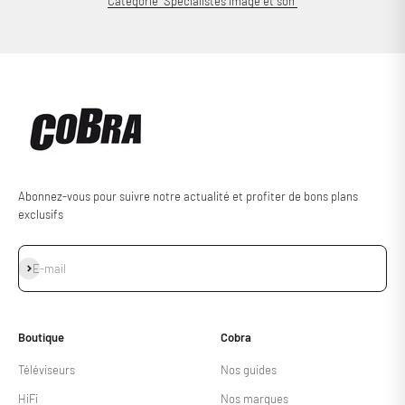
Catégorie "Spécialistes image et son"
Abonnez-vous pour suivre notre actualité et profiter de bons plans
exclusifs
S'inscrire
E-mail
Boutique
Cobra
Téléviseurs
Nos guides
HiFi
Nos marques