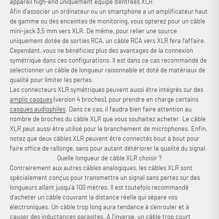
appareil high-end uniquement équipé d'entrées XLR.
Afin d'associer un ordinateur ou un smartphone a un amplificateur haut
de gamme ou des enceintes de monitoring, vous opterez pour un câble
mini-jack 3,5 mm vers XLR. De même, pour relier une source
uniquement dotée de sorties RCA, un câble RCA vers XLR fera l'affaire.
Cependant, vous ne bénéficiez plus des avantages de la connexion
symétrique dans ces configurations. Il est dans ce cas recommandé de
sélectionner un câble de longueur raisonnable et doté de matériaux de
qualité pour limiter les pertes.
Les connecteurs XLR symétriques peuvent aussi être intégrés sur des
amplis casques
(version 4 broches), pour prendre en charge certains
casques audiophiles
. Dans ce cas, il faudra bien faire attention au
nombre de broches du câble XLR que vous souhaitez acheter. Le câble
XLR peut aussi être utilisé pour le branchement de microphones. Enfin,
notez que deux câbles XLR peuvent être connectés bout à bout pour
faire office de rallonge, sans pour autant détériorer la qualité du signal.
Quelle longueur de câble XLR choisir ?
Contrairement aux autres câbles analogiques, les câbles XLR sont
spécialement conçus pour transmettre un signal sans pertes sur des
longueurs allant jusqu'à 100 mètres. Il est toutefois recommandé
d'acheter un câble couvrant la distance réelle qui sépare vos
électroniques. Un câble trop long aura tendance à s'enrouler et à
causer des inductances parasites. A l'inverse, un câble trop court