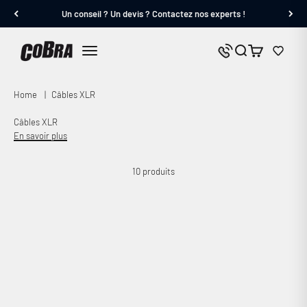
Passer au contenu
Un conseil ? Un devis ? Contactez nos experts !
Cobra.fr
Panier
Nous contacter
Menu
Home
|
Câbles XLR
Câbles XLR
En savoir plus
10 produits