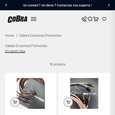
Passer au contenu
Un conseil ? Un devis ? Contactez nos experts !
Cobra.fr
Panier
Nous contacter
Menu
Home
|
Câbles Enceintes Prémontés
Câbles Enceintes Prémontés
En savoir plus
16 produits