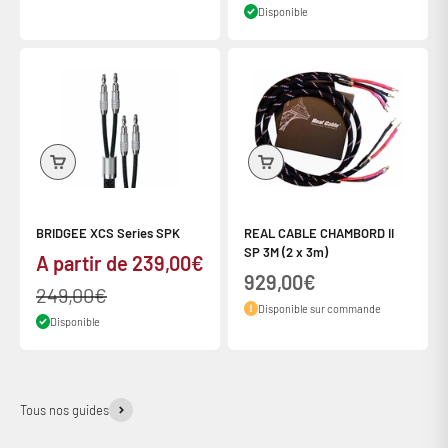
Disponible
BRIDGEE XCS Series SPK
REAL CABLE CHAMBORD II
SP 3M (2 x 3m)
Prix de vente
A partir de 239,00€
Prix de vente
929,00€
Prix normal
249,00€
Disponible sur commande
Disponible
Tous nos guides