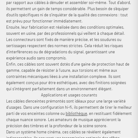
par rapport aux câbles à dénuder et assembler soi-même. Tout d’abord,
ils permettent un gain de temps considérable. Plus besoin de s’équiper
d’outils spécifiques ni de s’inquiéter de la qualité des connexions : tout
est prévu pour fonctionner immédiatement.
Ensuite, leur fabrication est réalisée dans des conditions optimales,
souvent en usine, par des professionnels qui veillent à chaque détail.
Les connecteurs sont fixés de manière précise, et les soudures ou
sertissages respectent des normes strictes. Cela réduit les risques
d’interférences ou de dégradations du signal, garantissant une
expérience audio sans compromis.
Enfin, ces câbles sont souvent dotés d’une gaine de protection haut de
gamme, capable de résister à l’usure, aux torsions et même aux
contraintes mécaniques liées à une installation complexe. Ils sont
également conçus pour être esthétiques, avec des finitions soignées
qui s’intègrent parfaitement dans un environnement élégant.
Applications et usages courants
Les câbles d’enceintes prémontés sont idéaux pour une large variété
d’usages. Dans une configuration hi-fi, ils permettent de tirer le meilleur
parti de vos enceintes colonne ou
bibliothèque
, en restituant fidèlement
chaque nuance sonore. Les amateurs de musique apprécieront la
précision des timbres et la profondeur de la scène sonore.
Dans un système home cinéma, ces câbles se révèlent également
indispensables. Ils assurent une transmission optimale des effets