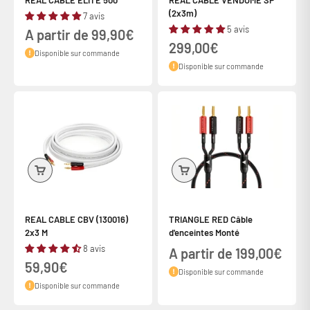
REAL CABLE ELITE 500
REAL CABLE VENDOME SP
(2x3m)
7 avis
5 avis
Prix de vente
A partir de 99,90€
Prix de vente
299,00€
Disponible sur commande
Disponible sur commande
REAL CABLE CBV (130016)
TRIANGLE RED Câble
2x3 M
d'enceintes Monté
8 avis
Prix de vente
A partir de 199,00€
Prix de vente
59,90€
Disponible sur commande
Disponible sur commande