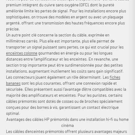
premium intègrent du cuivre sans oxygène (OFC), dont la pureté
améliorée limite les pertes de signal. Pour les installations encore plus
sophistiquées, on trouve des modèles en argent ou avec un plaquage
argenté, offrant une transmission des hautes fréquences encore plus
précise.
Un autre point clé concerne la section du câble, exprimée en
Connexion requise
millimètres carrés. Plus elle est importante, plus elle permet de
transporter un signal puissant sans pertes, ce qui est crucial pour les
Connectez-vous à votre compte pour ajouter des produits à
enceintes colonne
gourmandes en énergie ou pour les longues
votre liste de souhaits et afficher vos articles précédemment
distances entre l’amplificateur et les enceintes. En revanche, une
enregistrés.
section trop importante peut être surdimensionnée pour des petites
installations, augmentant inutilement les coûts sans gain significatif.
Se connecter
Les connecteurs jouent également un rôle déterminant. Les
fiches
bananes
sont les plus courantes, offrant une connexion rapide et
sécurisée. Elles présentent aussi l’avantage d’être compatibles avec la
majorité des amplificateurs et enceintes. Pour les puristes, certains
câbles prémontés sont dotés de cosses ou de broches spécialement
conçues pour des bornes à vis, garantissant un contact électrique
optimal.
Avantages des câbles HP prémontés dans une installation hi-fi ou home
cinéma
Les câbles d’enceintes prémontés offrent plusieurs avantages majeurs