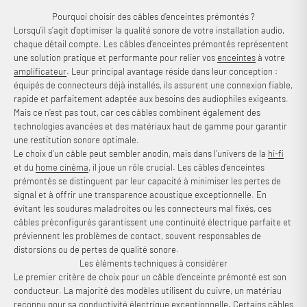
Pourquoi choisir des câbles d’enceintes prémontés ?
Lorsqu’il s’agit d’optimiser la qualité sonore de votre installation audio,
chaque détail compte. Les câbles d’enceintes prémontés représentent
une solution pratique et performante pour relier vos
enceintes
à votre
amplificateur
. Leur principal avantage réside dans leur conception :
équipés de connecteurs déjà installés, ils assurent une connexion fiable,
rapide et parfaitement adaptée aux besoins des audiophiles exigeants.
Mais ce n’est pas tout, car ces câbles combinent également des
technologies avancées et des matériaux haut de gamme pour garantir
une restitution sonore optimale.
Le choix d’un câble peut sembler anodin, mais dans l’univers de la
hi-fi
et du
home cinéma
, il joue un rôle crucial. Les câbles d’enceintes
prémontés se distinguent par leur capacité à minimiser les pertes de
signal et à offrir une transparence acoustique exceptionnelle. En
évitant les soudures maladroites ou les connecteurs mal fixés, ces
câbles préconfigurés garantissent une continuité électrique parfaite et
préviennent les problèmes de contact, souvent responsables de
distorsions ou de pertes de qualité sonore.
Les éléments techniques à considérer
Le premier critère de choix pour un câble d’enceinte prémonté est son
conducteur. La majorité des modèles utilisent du cuivre, un matériau
reconnu pour sa conductivité électrique exceptionnelle. Certains câbles