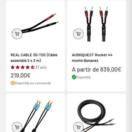
REAL CABLE 3D-TDC (Câble
AUDIOQUEST Rocket 44
assemblé 2 x 3 m)
monté Bananes
37 avis
Prix de vente
A partir de 839,00€
Prix de vente
219,00€
Disponible
Disponible sur commande