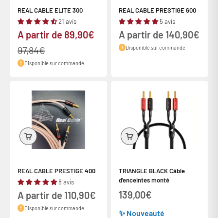
REAL CABLE ELITE 300
REAL CABLE PRESTIGE 600
21 avis
5 avis
Prix de vente
Prix de vente
A partir de 89,90€
A partir de 140,90€
Prix normal
97,84€
Disponible sur commande
Disponible sur commande
REAL CABLE PRESTIGE 400
TRIANGLE BLACK Câble
d'enceintes monté
8 avis
Prix de vente
Prix de vente
139,00€
A partir de 110,90€
Disponible sur commande
✨ Nouveauté