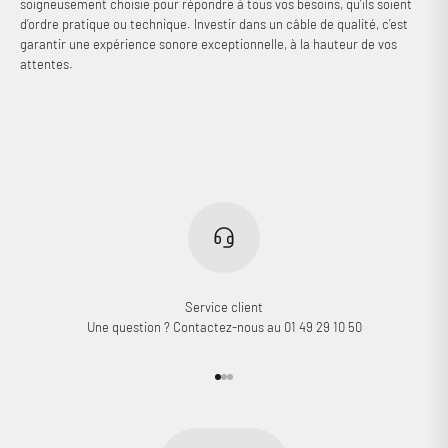
soigneusement choisie pour répondre à tous vos besoins, qu’ils soient
d’ordre pratique ou technique. Investir dans un câble de qualité, c’est
garantir une expérience sonore exceptionnelle, à la hauteur de vos
attentes.
Service client
Une question ? Contactez-nous au 01 49 29 10 50
Aller à l'élément 1
Aller à l'élément 2
Aller à l'élément 3