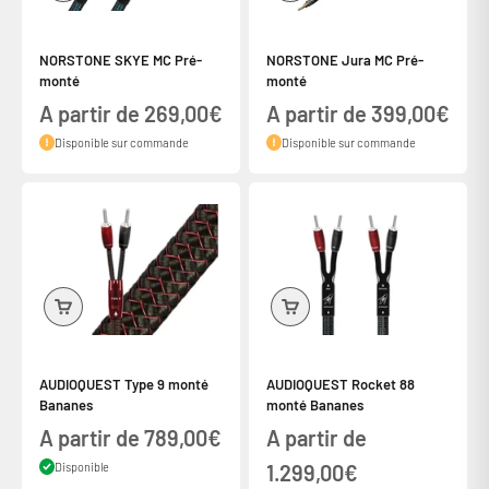
NORSTONE SKYE MC Pré-
NORSTONE Jura MC Pré-
monté
monté
Prix de vente
Prix de vente
A partir de 269,00€
A partir de 399,00€
Disponible sur commande
Disponible sur commande
AUDIOQUEST Type 9 monté
AUDIOQUEST Rocket 88
Bananes
monté Bananes
Prix de vente
Prix de vente
A partir de 789,00€
A partir de
Disponible
1.299,00€