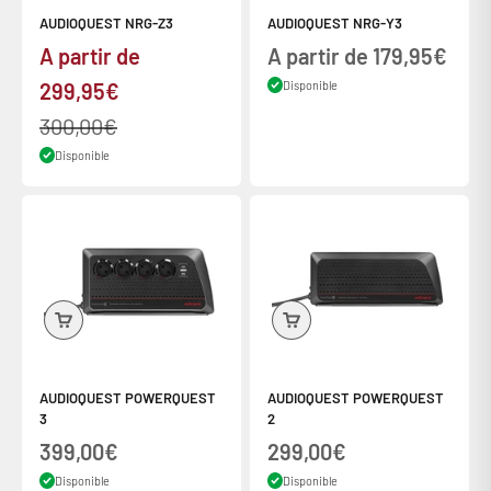
AUDIOQUEST NRG-Z3
AUDIOQUEST NRG-Y3
Prix de vente
Prix de vente
A partir de
A partir de 179,95€
299,95€
Disponible
Prix normal
300,00€
Disponible
AUDIOQUEST POWERQUEST
AUDIOQUEST POWERQUEST
3
2
Prix de vente
Prix de vente
399,00€
299,00€
Disponible
Disponible
Frais de ports offerts dès 60€ d'achats