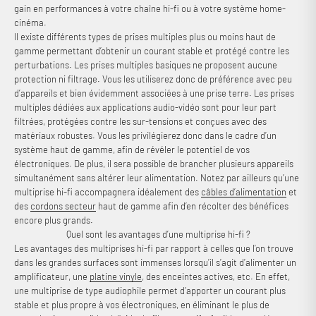
gain en performances à votre chaîne hi-fi ou à votre système home-
cinéma.
Il existe différents types de prises multiples plus ou moins haut de
gamme permettant d’obtenir un courant stable et protégé contre les
perturbations. Les prises multiples basiques ne proposent aucune
protection ni filtrage. Vous les utiliserez donc de préférence avec peu
d’appareils et bien évidemment associées à une prise terre. Les prises
multiples dédiées aux applications audio-vidéo sont pour leur part
filtrées, protégées contre les sur-tensions et conçues avec des
matériaux robustes. Vous les privilégierez donc dans le cadre d’un
système haut de gamme, afin de révéler le potentiel de vos
électroniques. De plus, il sera possible de brancher plusieurs appareils
simultanément sans altérer leur alimentation. Notez par ailleurs qu’une
multiprise hi-fi accompagnera idéalement des
câbles d’alimentation
et
des
cordons secteur
haut de gamme afin d’en récolter des bénéfices
encore plus grands.
Quel sont les avantages d’une multiprise hi-fi ?
Les avantages des multiprises hi-fi par rapport à celles que l’on trouve
dans les grandes surfaces sont immenses lorsqu’il s’agit d’alimenter un
amplificateur, une
platine vinyle
, des enceintes actives, etc. En effet,
une multiprise de type audiophile permet d’apporter un courant plus
stable et plus propre à vos électroniques, en éliminant le plus de