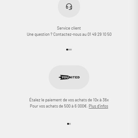
Service client
Une question ? Contactez-nous au 01 49 29 10 50
Aller à l'élément 1
Aller à l'élément 2
Aller à l'élément 3
Étalez le paiement de vos achats de 10x à 36x
Pour vos achats de 500 à 6 000€.
Plus d'infos
Aller à l'élément 1
Aller à l'élément 2