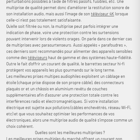
perturbations possibles à l’aide de filtres passifs, fusibles, etc. Une
multiprise de qualité permet donc d’améliorer la restitution sonore de
son installation audio, mais aussi l’image de son
téléviseur 4K
lorsque
celle-ci n’est pas totalement satisfaisante.
Qu’elle soit filtrée ou non, la multiprise peut parfois intégrer une
indication de phase, voire une protection contre les surtensions
pouvant intervenir lors de violents orages. On parle dans ce dernier cas
de multiprises avec parasurtenseurs. Aussi appelés « parafoudres »,
ces derniers sont recommandés pour alimenter des appareils sensibles
comme des
téléviseurs
haut de gamme et des systèmes haute-fidélité.
Outre le fait d’offrir un courant de qualité, le barrettes secteur hi-fi
protègent vos appareils les plus gourmands sur le long terme.
Les meilleures prises multipes audiophiles exploitent un câblage en
étoile (chaque prise dispose de son propre câble), des connecteurs
plaqués or et un châssis en aluminium revêtu de couches
supplémentaires afin d’assurer une protection totale contre les
interférences radio et électromagnétiques. Si votre installation
électrique est sujette aux pollutions (câbles enchevêtrés, réseau Wi-Fi,
etc) et que vous souhaitez optimiser les performances de vos
électroniques, alors une multiprise audio de qualité s’impose comme un
choix cohérent.
Quelles sont les meilleures multiprises ?
Les meilleures prises multiples du marché offrent un courant non