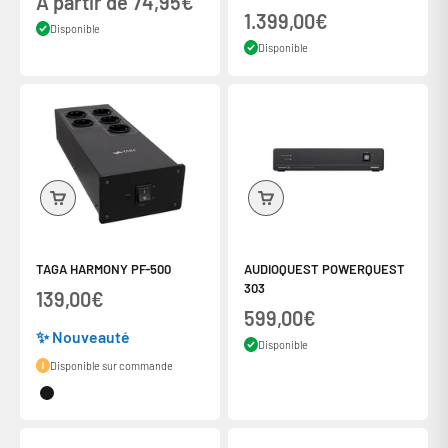
Prix de vente
A partir de 74,95€
Prix de vente
1.399,00€
Disponible
Disponible
TAGA HARMONY PF-500
AUDIOQUEST POWERQUEST
303
Prix de vente
139,00€
Prix de vente
599,00€
✨ Nouveauté
Disponible
Disponible sur commande
Couleur
Noir