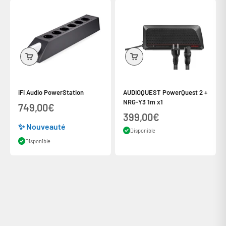
iFi Audio PowerStation
AUDIOQUEST PowerQuest 2 +
NRG-Y3 1m x1
Prix de vente
749,00€
Prix de vente
399,00€
✨ Nouveauté
Disponible
Disponible
De 300 à 6000€ avec votre carte bancaire
Précédent