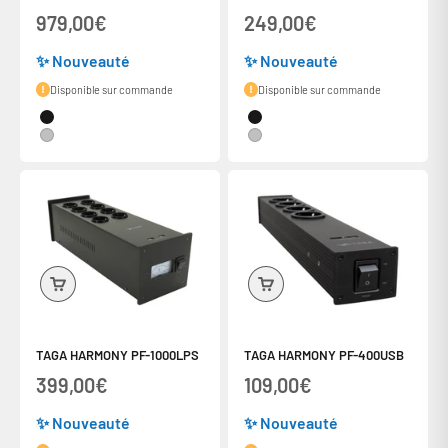
Prix de vente
Prix de vente
979,00€
249,00€
✨ Nouveauté
✨ Nouveauté
Disponible sur commande
Disponible sur commande
Couleur
Couleur
Noir
Noir
Silver
Silver
TAGA HARMONY PF-1000LPS
TAGA HARMONY PF-400USB
Prix de vente
Prix de vente
399,00€
109,00€
✨ Nouveauté
✨ Nouveauté