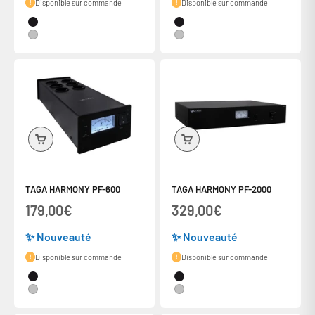
Disponible sur commande
Disponible sur commande
Couleur
Couleur
Noir
Noir
Silver
Silver
TAGA HARMONY PF-600
TAGA HARMONY PF-2000
Prix de vente
Prix de vente
179,00€
329,00€
✨ Nouveauté
✨ Nouveauté
Disponible sur commande
Disponible sur commande
Couleur
Couleur
Noir
Noir
Silver
Silver