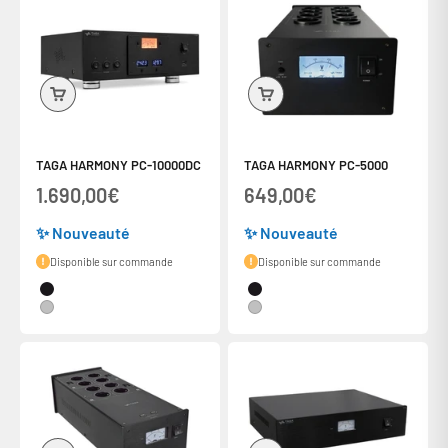
TAGA HARMONY PC-10000DC
TAGA HARMONY PC-5000
Prix de vente
Prix de vente
1.690,00€
649,00€
✨ Nouveauté
✨ Nouveauté
Disponible sur commande
Disponible sur commande
Couleur
Couleur
Noir
Noir
Silver
Silver