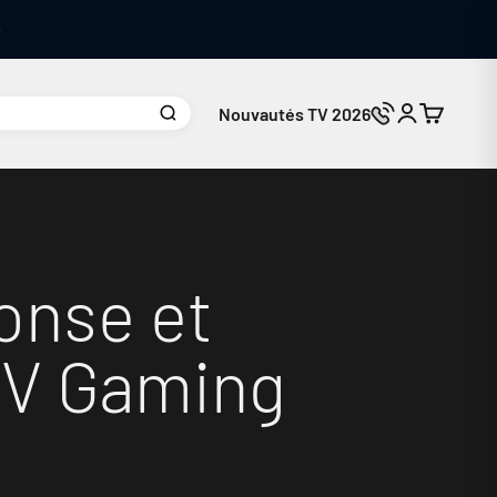
Nouvautés TV 2026
Connexion
Panier
Nous contacte
onse et
 TV Gaming