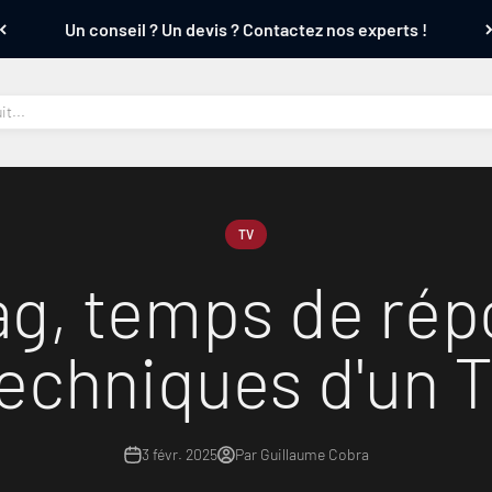
Un conseil ? Un devis ? Contactez nos experts !
TV
lag, temps de rép
techniques d'un
3 févr. 2025
Par Guillaume Cobra