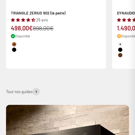
TRIANGLE ZERIUS 902 (la paire)
DYNAUDIO E
29 avis
Prix de vente
Prix normal
Prix de
498,00€
898,00€
1.490,
Disponible
Disponib
Couleur
Couleur
Cognac
White
Black
Black
Noyer
Tout nos guides