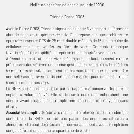
Meilleure enceinte colonne autour de 1000€
Triangle Borea BR08
Avec la Borea BR08,
Triangle
signe une colonne 3 voies particulièrement
aboutie dans cette gamme de prix. Elle repose sur une architecture
éprouvée : tweeter EFS de 25 mm, double médium de 16 cm en pulpe de
cellulose et double woofer en fibre de verre. Ce choix technique
favorise à la fois la rapidité de réponse et la capacité dynamique.
À l’écoute, la restitution est vive et énergique. Le haut du spectre reste
précis sans dureté, avec une bonne gestion des transitoires. Le médium
se montre expressif, notamment sur les voix, tandis que le grave offre
une belle assise, avec suffisamment de matière pour donner du relief
sans alourdir le message.
La BR08 se démarque surtout par sa capacité à conserver lisibilité et
impact à volume élevé. Elle s’adresse à ceux qui recherchent une
écoute vivante, capable de remplir une pièce de taille moyenne sans
effort.
Association ampli
: Grâce à sa sensibilité élevée et son rendement
confortable, la BR08 ne fait pas partie des enceintes difficiles à
alimenter. Elle peut déjà s’exprimer convenablement avec un ampli bien
conçu délivrant une bonne cinquantaine de watts.