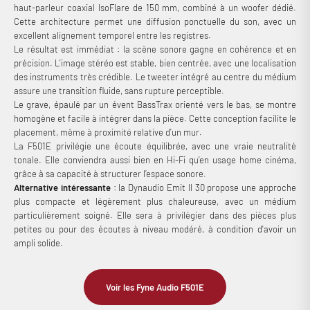
haut-parleur coaxial IsoFlare de 150 mm, combiné à un woofer dédié.
Cette architecture permet une diffusion ponctuelle du son, avec un
excellent alignement temporel entre les registres.
Le résultat est immédiat : la scène sonore gagne en cohérence et en
précision. L’image stéréo est stable, bien centrée, avec une localisation
des instruments très crédible. Le tweeter intégré au centre du médium
assure une transition fluide, sans rupture perceptible.
Le grave, épaulé par un évent BassTrax orienté vers le bas, se montre
homogène et facile à intégrer dans la pièce. Cette conception facilite le
placement, même à proximité relative d’un mur.
La F501E privilégie une écoute équilibrée, avec une vraie neutralité
tonale. Elle conviendra aussi bien en Hi-Fi qu’en usage home cinéma,
grâce à sa capacité à structurer l’espace sonore.
Alternative intéressante
: la Dynaudio Emit II 30 propose une approche
plus compacte et légèrement plus chaleureuse, avec un médium
particulièrement soigné. Elle sera à privilégier dans des pièces plus
petites ou pour des écoutes à niveau modéré, à condition d'avoir un
ampli solide.
Voir les Fyne Audio F501E