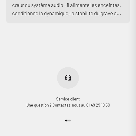
cœur du système audio : il alimente les enceintes,
conditionne la dynamique, la stabilité du grave e...
Service client
Une question ? Contactez-nous au 01 49 29 10 50
Aller à l'élément 1
Aller à l'élément 2
Aller à l'élément 3