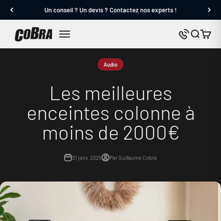
Passer au contenu
Un conseil ? Un devis ? Contactez nos experts !
Cobra.fr
Panier
Nous contact
Menu
Audio
Les meilleures
enceintes colonne à
moins de 2000€
31 janv. 2025
Par Guillaume Cobra