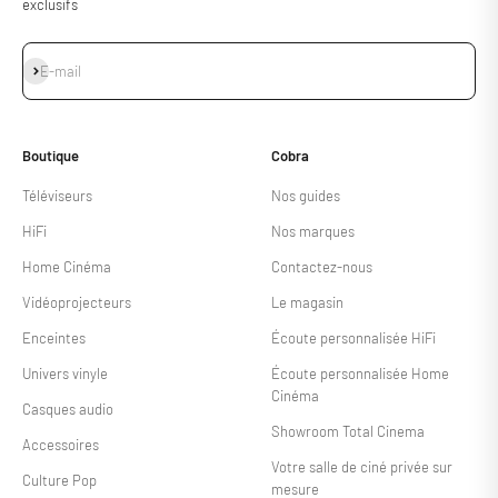
exclusifs
S'inscrire
E-mail
Boutique
Cobra
Téléviseurs
Nos guides
HiFi
Nos marques
Home Cinéma
Contactez-nous
Vidéoprojecteurs
Le magasin
Enceintes
Écoute personnalisée HiFi
Univers vinyle
Écoute personnalisée Home
Cinéma
Casques audio
Showroom Total Cinema
Accessoires
Votre salle de ciné privée sur
Culture Pop
mesure