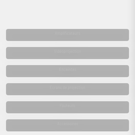
Total Cinema
Amplificateurs
Total Cinema
Vidéoprojection
Total Cinema
Enceintes
Total Cinema
Écrans de projection
Total Cinema
Fauteuils
Total Cinema
Accessoires