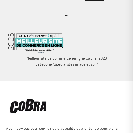
Aller à l'élément 1
Aller à l'élément 2
Meilleur site de commerce en ligne Capital 2026
Catégorie "Spécialistes image et son"
Connexion requise
Connectez-vous à votre compte pour ajouter des produits à
votre liste de souhaits et afficher vos articles précédemment
enregistrés.
Se connecter
Abonnez-vous pour suivre notre actualité et profiter de bons plans