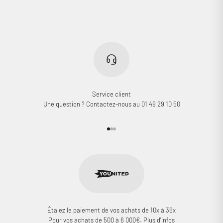
Service client
Une question ? Contactez-nous au 01 49 29 10 50
Aller à l'élément 1
Aller à l'élément 2
Aller à l'élément 3
Étalez le paiement de vos achats de 10x à 36x
Pour vos achats de 500 à 6 000€.
Plus d'infos