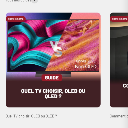
Tous nos guides
Home Cinéma
Home Cinéma
Quel TV choisir, OLED ou QLED ?
Comment ch