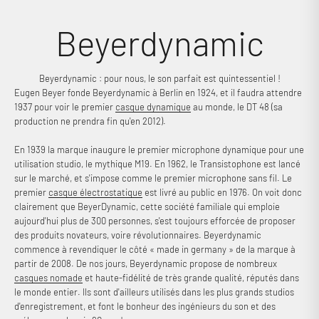
Beyerdynamic
Beyerdynamic : pour nous, le son parfait est quintessentiel !
Eugen Beyer fonde Beyerdynamic à Berlin en 1924, et il faudra attendre
1937 pour voir le premier
casque dynamique
au monde, le DT 48 (sa
production ne prendra fin qu'en 2012).
En 1939 la marque inaugure le premier microphone dynamique pour une
utilisation studio, le mythique M19. En 1962, le Transistophone est lancé
sur le marché, et s'impose comme le premier microphone sans fil. Le
premier
casque électrostatique
est livré au public en 1976. On voit donc
clairement que BeyerDynamic, cette société familiale qui emploie
aujourd'hui plus de 300 personnes, s'est toujours efforcée de proposer
Connexion requise
des produits novateurs, voire révolutionnaires. Beyerdynamic
commence à revendiquer le côté « made in germany » de la marque à
Connectez-vous à votre compte pour ajouter des produits à
partir de 2008. De nos jours, Beyerdynamic propose de nombreux
votre liste de souhaits et afficher vos articles précédemment
casques nomade
et haute-fidélité de très grande qualité, réputés dans
enregistrés.
le monde entier. Ils sont d'ailleurs utilisés dans les plus grands studios
Se connecter
d'enregistrement, et font le bonheur des ingénieurs du son et des