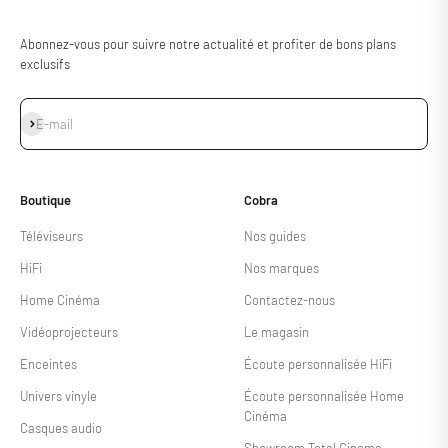
Abonnez-vous pour suivre notre actualité et profiter de bons plans
exclusifs
S'inscrire
E-mail
Boutique
Cobra
Téléviseurs
Nos guides
HiFi
Nos marques
Home Cinéma
Contactez-nous
Vidéoprojecteurs
Le magasin
Enceintes
Écoute personnalisée HiFi
Univers vinyle
Écoute personnalisée Home
Cinéma
Casques audio
Showroom Total Cinema