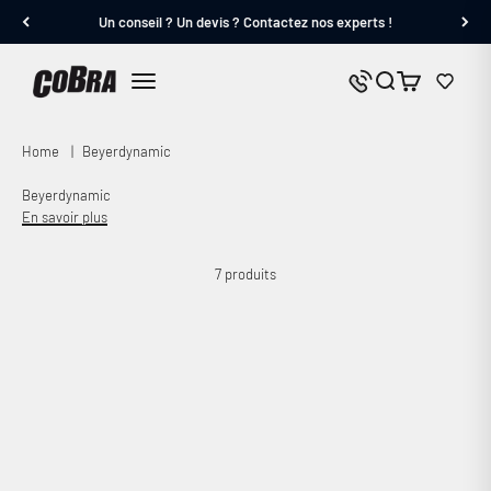
Passer au contenu
Un conseil ? Un devis ? Contactez nos experts !
Cobra.fr
Panier
Nous contacter
Menu
Home
|
Beyerdynamic
Beyerdynamic
En savoir plus
7 produits
Economisez 2%