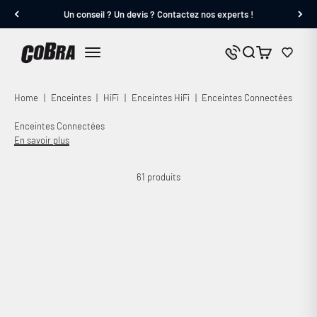
Passer au contenu
Un conseil ? Un devis ? Contactez nos experts !
Cobra.fr
Panier
Nous contacter
Menu
Home
|
Enceintes
|
HiFi
|
Enceintes HiFi
|
Enceintes Connectées
Enceintes Connectées
En savoir plus
61 produits