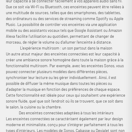
leur capacité à se connecter facilement à vos appareils audio sans fil.
Que ce soit via Wi-Fi ou Bluetooth, ces enceintes peuvent être reliées à
une multitude de sources, telles que des smartphones, des tablettes,
des ordinateurs ou des services de streaming comme Spotify ou Apple
Music. La possibilité de contrôler vos enceintes via une application
mobile ou des assistants vocaux tels que Google Assistant ou Amazon
Alexa facilite l’utilisation au quotidien, permettant de changer de
morceau, de régler le volume ou d’allumer l’enceinte à distance.
L'expérience multiroom : un son partout dans la maison
Un autre atout majeur des enceintes connectées est leur capacité à
créer une ambiance sonore homogène dans toute la maison grâce à la
fonctionnalité multiroom. Par exemple, avec les enceintes Sonos, vous
pouvez connecter plusieurs modèles dans différentes pièces,
synchroniser leur lecture ou les gérer individuellement. Ainsi, il est
possible de diffuser la même musique dans toutes les pièces ou
d’adapter la musique en fonction des préférences de chaque espace.
Cette fonctionnalité est idéale pour ceux qui souhaitent une expérience
sonore fluide, quel que soit l’endroit où ils se trouvent, que ce soit dans
le salon, la cuisine ou la chambre.
Des enceintes connectées adaptées à tous les intérieurs
Les enceintes connectées se caractérisent également par leur design
moderne et minimaliste, conçu pour s'intégrer parfaitement à tous les
types d’intérieurs. Les modèles de Sonos, Cabasse ou Devialet sont non