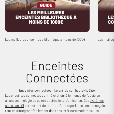
Les meilleures enceintes bibliothèque à moins de 1000€
Les meille
Connexion requise
Enceintes
Connectez-vous à votre compte pour ajouter des produits à
votre liste de souhaits et afficher vos articles précédemment
Connectées
enregistrés.
Se connecter
Enceintes connectées : l'avenir du son haute-fidélité
Les enceintes connectées ont révolutionné le monde de l’audio en
alliant technologie de pointe et simplicité d’utilisation. Ces
systèmes
audio sans fil
permettent de profiter d'une expérience sonore inégalée,
tout en s’intégrant facilement dans nos intérieurs modernes. Les