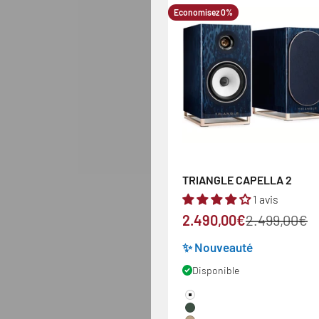
Economisez 0%
TRIANGLE CAPELLA 2
1 avis
Prix de vente
Prix normal
2.490,00€
2.499,00€
✨ Nouveauté
Disponible
Couleur
Blanc Sidéral
Vert