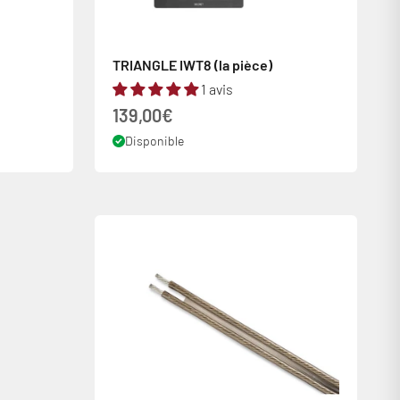
TRIANGLE IWT8 (la pièce)
1 avis
Prix de vente
139,00€
Disponible