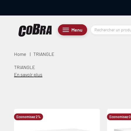
Passer au contenu
Cobra.fr
Menu
Menu
Home
|
TRIANGLE
TRIANGLE
En savoir plus
Economisez 2%
Economisez 