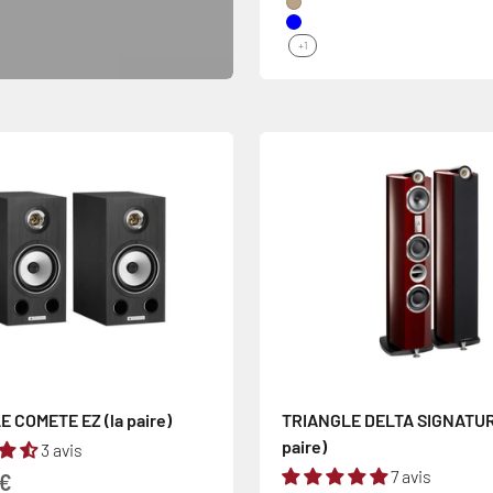
Chêne
Bleu
+1
 COMETE EZ (la paire)
TRIANGLE DELTA SIGNATURE
paire)
3 avis
7 avis
 vente
0€