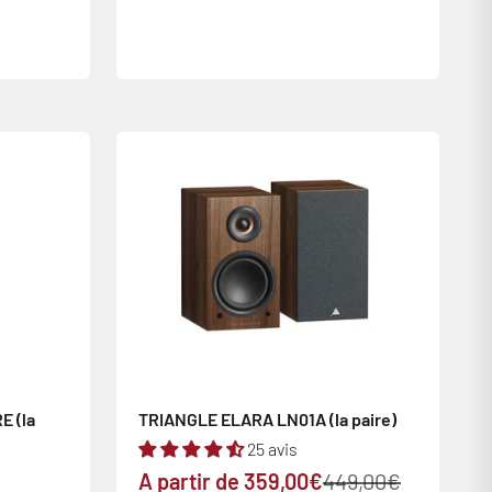
 (la
TRIANGLE ELARA LN01A (la paire)
25 avis
Prix de vente
Prix normal
A partir de 359,00€
449,00€