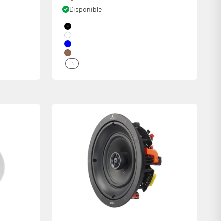
Disponible
Couleur
Black
White
Bleu
Châtaignier
+2