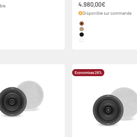
Prix de vente
4.980,00€
ble
Disponible sur commande
lair
Couleur
oir
Acajou
nier
Chêne
Noir Laqué
White
Economisez 26%