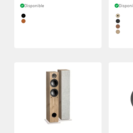
Disponible
Disponi
Couleur
Couleur
Black
Chêne C
Cognac
Frêne N
Châtaig
Teck