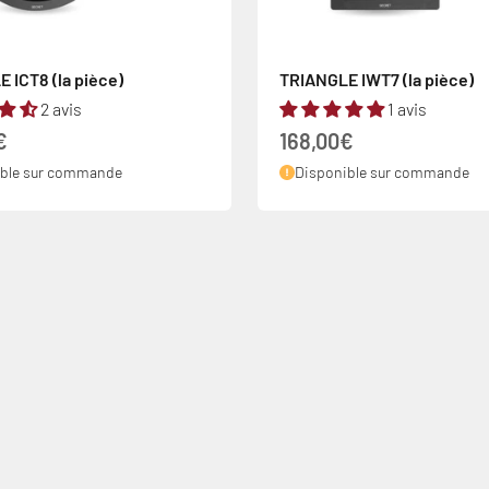
 ICT8 (la pièce)
TRIANGLE IWT7 (la pièce)
2 avis
1 avis
 vente
Prix de vente
€
168,00€
ible sur commande
Disponible sur commande
 à 6000€ avec votre carte bancaire