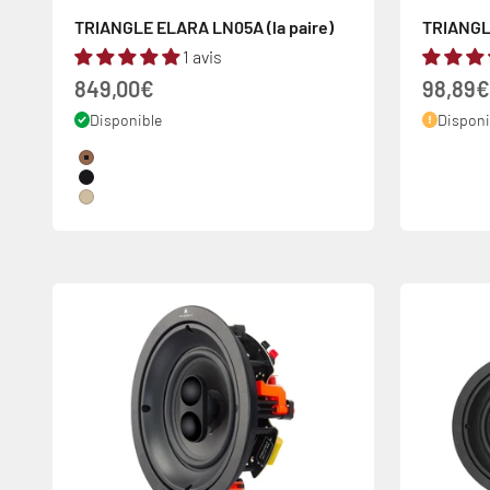
TRIANGLE ELARA LN05A (la paire)
TRIANGLE
1 avis
Prix de vente
Prix de
849,00€
98,89€
Disponible
Dispon
Couleur
Châtaignier
Noir
Chêne Clair