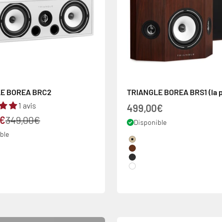
E BOREA BRC2
TRIANGLE BOREA BRS1 (la p
1 avis
Prix de vente
499,00€
 vente
Prix normal
0€
349,00€
Disponible
ble
Couleur
Chêne Clair
Noyer
Frêne Noir
White
oir
lair
colis)