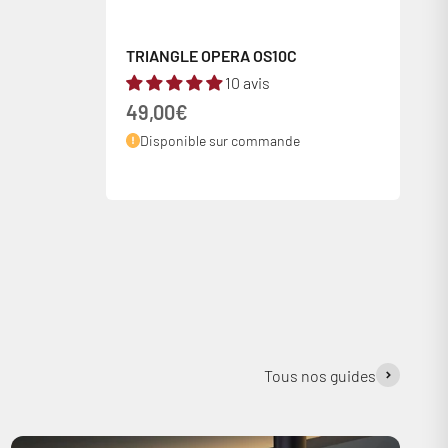
TRIANGLE OPERA OS10C
10 avis
Prix de vente
49,00€
Disponible sur commande
Tous nos guides