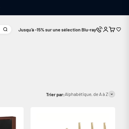
Jusqu'à -15% sur une sélection Blu-ray
Connexion
Panier
Nous contacte
Alphabétique, de A à Z
Trier par: