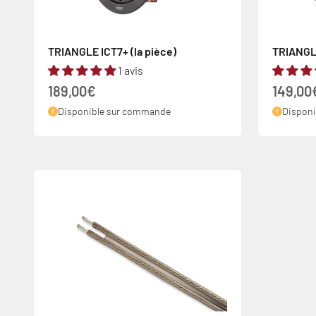
TRIANGLE ICT7+ (la pièce)
TRIANGLE
1 avis
Prix de vente
Prix de
189,00€
149,00
Disponible sur commande
Dispon
De 300