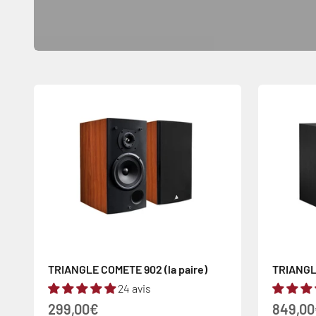
TRIANGLE COMETE 902 (la paire)
TRIANGLE
24 avis
Prix de vente
Prix de
299,00€
849,0