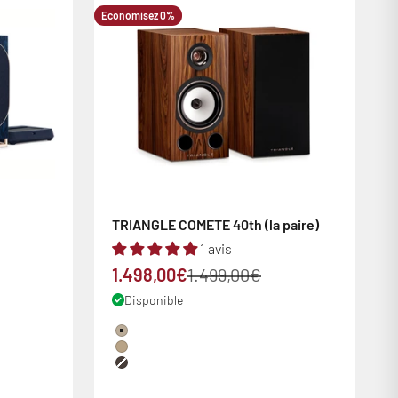
Economisez 0%
TRIANGLE COMETE 40th (la paire)
1 avis
Prix de vente
Prix normal
1.498,00€
1.499,00€
Disponible
Couleur
Sycomore
Chêne
Palissandre