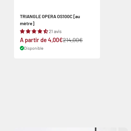
TRIANGLE OPERA OS100C [au
mètre]
21 avis
Prix de vente
Prix normal
A partir de 4,00€
214,00€
Disponible