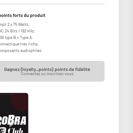
points forts du produit
pli 2 x 75 Watts,
C 24 Bits / 192 kHz,
B type B + Type A,
nnectique très riche,
omposants audiophiles
Gagnez {loyalty_points} points de fidélité
Connectez ou inscrivez-vous