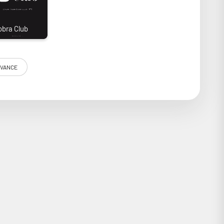
VANCE
ur torique, ou des circuits de conversion numérique-
es, et 8 entrées analogiques !