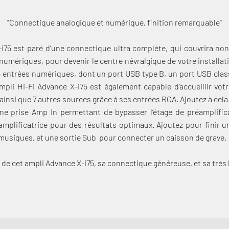
"Connectique analogique et numérique, finition remarquable"
-i75 est paré d’une connectique ultra complète, qui couvrira n
umériques, pour devenir le centre névralgique de votre installati
 entrées numériques, dont un port USB type B, un port USB class
ampli Hi-Fi Advance X-i75 est également capable d’accueillir votr
ainsi que 7 autres sources grâce à ses entrées RCA. Ajoutez à cela
e prise Amp In permettant de bypasser l’étage de préamplifica
amplificatrice pour des résultats optimaux. Ajoutez pour finir u
Connexion requise
 musiques, et une sortie Sub pour connecter un caisson de grave.
Connectez-vous à votre compte pour ajouter des produits à votre
liste de souhaits et afficher vos articles précédemment
e de cet ampli Advance X-i75, sa connectique généreuse, et sa très 
enregistrés.
Se connecter