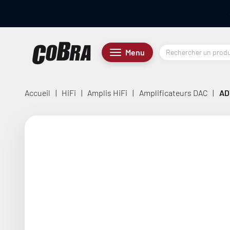
Passer au contenu
Cobra.fr
Menu
Menu
Accueil
|
HiFi
|
Amplis HiFi
|
Amplificateurs DAC
|
AD