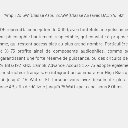
"Ampli 2x15W (Classe A) ou 2x75W (Classe AB) avec DAC 24/192"
-i75 reprend la conception du X-i90, avec toutefois une puissance
d’une philosophie hautement respectable, qui consiste à propose
mme, qui restent accessibles au plus grand nombre. Particulière
ic X-i75 profite ainsi de composants audiophiles, comme 
 garantissant une forte réserve de puissance, ou des circuits d
24 Bits/192 kHz. L’ampli Advance Acoustic X-i75 adopte égaleme
constructeur français, en intégrant un commutateur High Bias qu
 A jusqu’à 15 Watts. Et lorsque vous avez besoin de plus 
se AB, afin de délivrer jusqu’à 75 Watts par canal sous 8 Ohms !