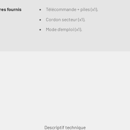
es fournis
Télécommande + piles (x1),
Cordon secteur (x1),
Mode d'emploi (x1).
Descriptif technique