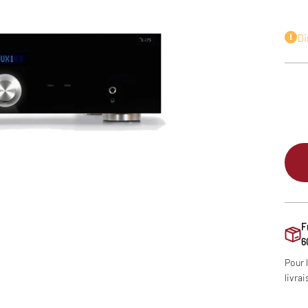
Di
F
6
Pour 
livrai