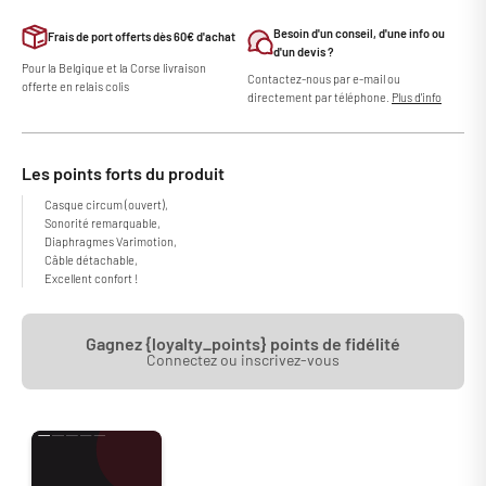
Besoin d'un conseil, d'une info ou
Frais de port offerts dès 60€ d'achat
d'un devis ?
Pour la Belgique et la Corse livraison
Contactez-nous par e-mail ou
offerte en relais colis
directement par téléphone.
Plus d'info
Les points forts du produit
Casque circum (ouvert),
Sonorité remarquable,
Diaphragmes Varimotion,
Câble détachable,
Excellent confort !
Gagnez {loyalty_points} points de fidélité
Connectez ou inscrivez-vous
Le casque circum-auriculaire AKG K702 vous surprendra par sa