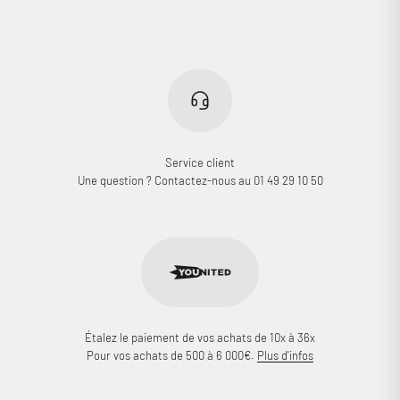
Connexion requise
Connectez-vous à votre compte pour ajouter des produits à
votre liste de souhaits et afficher vos articles précédemment
enregistrés.
Se connecter
Service client
Une question ? Contactez-nous au 01 49 29 10 50
Étalez le paiement de vos achats de 10x à 36x
Pour vos achats de 500 à 6 000€.
Plus d'infos