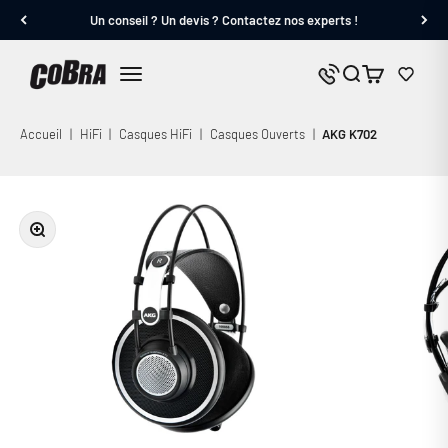
Passer au contenu
Un conseil ? Un devis ? Contactez nos experts !
Cobra.fr
Panier
Nous contacter
Menu
Accueil
|
HiFi
|
Casques HiFi
|
Casques Ouverts
|
AKG K702
Zoomer sur l'image