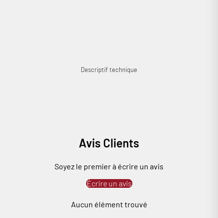
véritable, renvoyant ainsi l’image d’un casque audiophile beaucoup plus
coûteux… Et ce constat se poursuit à l’écoute : "il s'agit à n'en pas
douter d'un des tous meilleurs casques grand public disponibles sur le
marché. Comble du bonheur, même s'il fonctionne mieux avec des
sources bien adaptées (cartes son dédiées, amplis casque), il se
contente de peu par rapport à ses concurrents, notamment grâce à
une impédance limitée" (Les Numériques).
Descriptif technique
Cobra a aimé : encore un coup de maître signé AKG !
Avis Clients
Soyez le premier à écrire un avis
Écrire un avis
Aucun élément trouvé