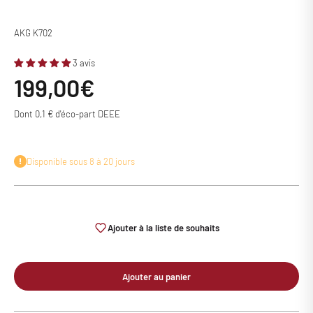
AKG K702
3 avis
Prix de vente
199,00€
Dont 0,1 € d'éco-part DEEE
Disponible sous 8 à 20 jours
Ajouter à la liste de souhaits
Ajouter au panier