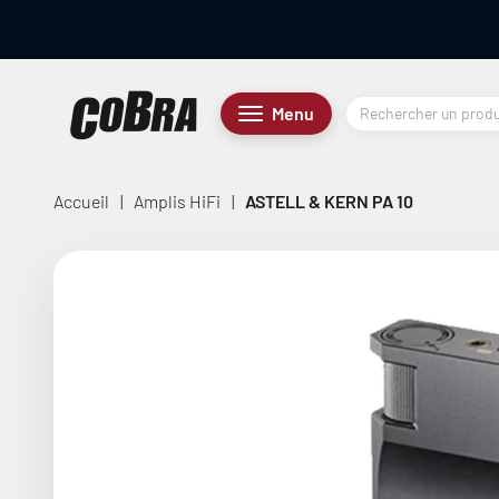
Passer au contenu
Cobra.fr
Menu
Menu
Accueil
|
Amplis HiFi
|
ASTELL & KERN PA 10