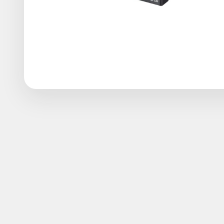
Le Astell&Kern PA 10 est un ampli casque portable équ
une conception interne audiophile, et vous obtenez de 
d'y associer un smartphone, un ordinateur ou un baladeu
sonore avancée. Design co