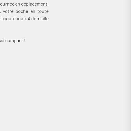
 journée en déplacement.
ns votre poche en toute
en caoutchouc. A domicile
ssi compact !