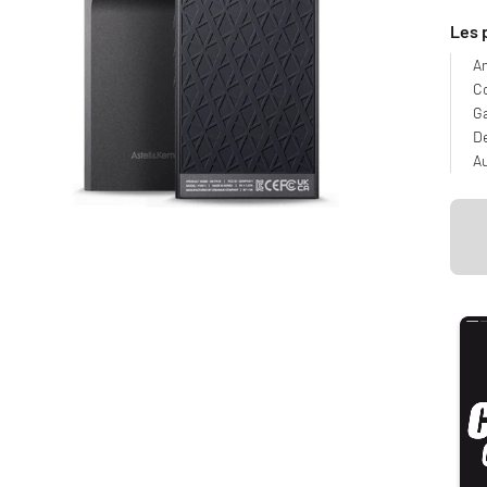
Les 
Am
Co
Ga
D
Au