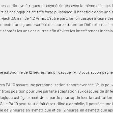
sques audio symétriques et asymétriques avec la même aisance, l
rties analogiques de très forte puissance. Il bénéficie donc une 
i-jack 3,5 mm de 4,2 Vrms. D’autre part, l’ampli casque intègre d
onnecter une grande variété de sources (dont un DAC externe si be
éparés les uns des autres afin d’éviter les interférences indésir
Connexion requise
ne autonomie de 12 heures, l’ampli casque PA 10 vous accompagne
Connectez-vous à votre compte pour ajouter des produits à votre
liste de souhaits et afficher vos articles précédemment
ern PA 10 assure une personnalisation sonore avancée. Vous pou
enregistrés.
ur trois position pour une parfaite adaptation aux casques de dif
Se connecter
ogique est également de la partie pour optimiser la restitutio
i le PA 10 peut tout à fait être utilisé à domicile, il possède une 
e de 9 heures en symétrique et de 12 heures en asymétrique apr