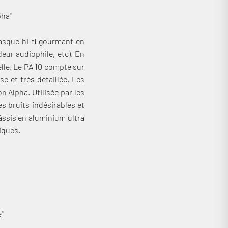
pha"
asque hi-fi gourmant en
eur audiophile, etc). En
elle. Le PA 10 compte sur
e et très détaillée. Les
n Alpha. Utilisée par les
s bruits indésirables et
hâssis en aluminium ultra
iques.
"