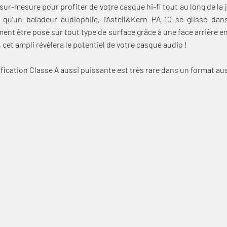
ur-mesure pour profiter de votre casque hi-fi tout au long de la
qu’un baladeur audiophile, l’Astell&Kern PA 10 se glisse da
ement être posé sur tout type de surface grâce à une face arrière 
et ampli révèlera le potentiel de votre casque audio !
fication Classe A aussi puissante est très rare dans un format au