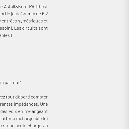
e Astell&Kern PA 10 est
sortie jack 4,4 mm de 6,2
es entrées symétriques et
soin). Les circuits sont
ables !
ra partout"
vez tout d’abord compter
férentes impédances. Une
n des voix en mélangeant
batterie rechargeable lui
ès une seule charge via