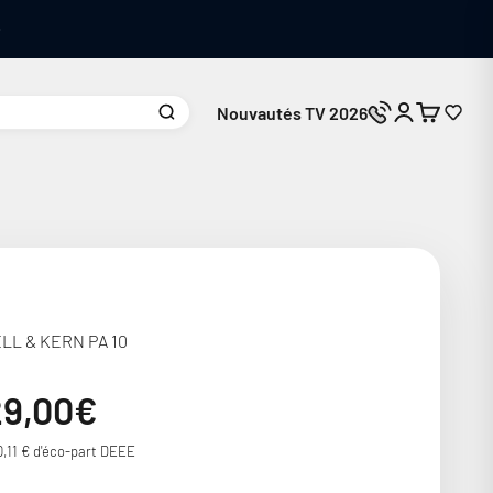
Nouvautés TV 2026
Connexion
Panier
Nous contacte
LL & KERN PA 10
ix de vente
29,00€
0,11 € d'éco-part DEEE