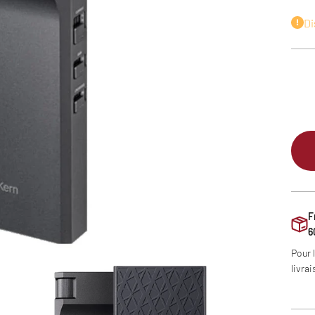
Di
F
6
Pour 
livrai