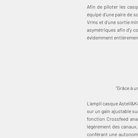
Afin de piloter les ca
équipé d’une paire de so
Vrms et d’une sortie min
asymétriques afin d’y c
évidemment entièrement s
"Grâce à u
L’ampli casque Astell&K
sur un gain ajustable s
fonction Crossfeed anal
légèrement des canaux. S
conférant une autonomi