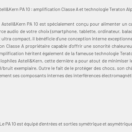
tell&Kern PA 10 : amplification Classe A et technologie Teraton Al
e Astell&Kern PA 10 est spécialement conçu pour alimenter un c
rce audio de votre choix (smartphone, tablette, ordinateur, balad
 ultra compact, il bénéficie d’une conception interne exceptionn
on Classe A propriétaire capable d’offrir une sonorité chaleureus
mplification héritent également de la fameuse technologie Terato
iophiles Astell&Kern, cette dernière a pour atout de minimiser le
al/bruit exemplaire. Outre le fait de le protéger des chocs, son c
cement ses composants internes des interférences électromagnét
"Le PA 10 est équipé d’entrées et sorties symétrique et asymétrique