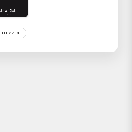
TELL & KERN
ni-jack 3,5 mm. Couplez cela à une puissance élevée et
e aisance. Côté sources, vous avez par exemple le choix
Crossfeed et un gain ajustable pour une personnalisation
nfortable en déplacement !