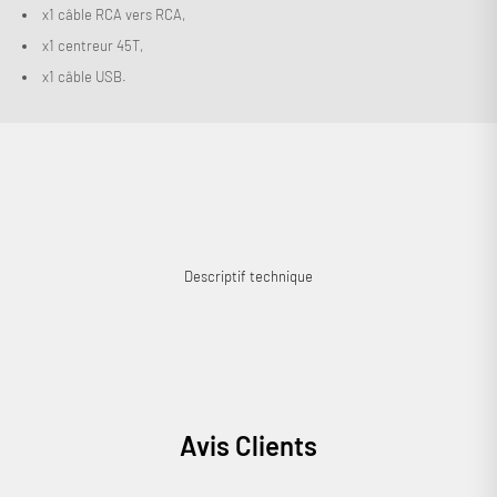
x1 câble RCA vers RCA,
x1 centreur 45T,
x1 câble USB.
Connexion requise
Connectez-vous à votre compte pour ajouter des produits à
votre liste de souhaits et afficher vos articles précédemment
enregistrés.
Se connecter
Descriptif technique
Avis Clients