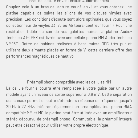
Bras de lecture en J et cellule Audio-Technica
Couplez cela à un bras de lecture coudé en J, et vous obtenez une
platine capable de suivre les sillons de vos disques vinyles avec
précision. Les conditions d’écoute sont alors optimales, que vous soyez
collectionneur de vinyles 33, 78 ou 45 tours (centreur fourni). Pour une
restitution fidèle du son de vos galettes noires, la platine Audio-
Technica AT-LP5X est livrée avec une cellule phono MM Audio Technica
VM95E. Dotée de bobines réalisées à base cuivre OFC très pur et
utilisant deux aimants placés en forme de V, cette dernière offre des
performances magnétiques de haut vol.
Préampli phono compatible avec les cellules MM
La cellule fournie pourra être remplacée à votre guise par un autre
modèle ayant un niveau de sortie supérieur à 0.6 mV. Cette séparation
des canaux permet en outre d’étendre sa réponse en fréquence jusqu’à
20 Hz à 22 kHz. Intégrant également un préamplificateur phono RIAA
compatible MM et MC, la platine peut être utilisée avec un amplificateur
stéréo dépourvu de préampli phono. Commutable, le préampli intégré
peut être désactivé pour utiliser votre propre électronique.