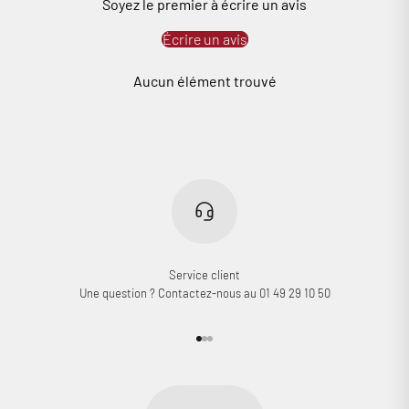
Soyez le premier à écrire un avis
Écrire un avis
Aucun élément trouvé
Service client
Une question ? Contactez-nous au 01 49 29 10 50
Aller à l'élément 1
Aller à l'élément 2
Aller à l'élément 3