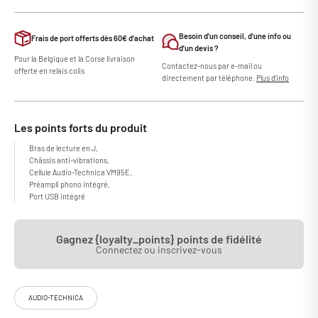
Besoin d'un conseil, d'une info ou
Frais de port offerts dès 60€ d'achat
d'un devis ?
Pour la Belgique et la Corse livraison
Contactez-nous par e-mail ou
offerte en relais colis
directement par téléphone.
Plus d'info
Les points forts du produit
Bras de lecture en J,
Châssis anti-vibrations,
Cellule Audio-Technica VM95E,
Préampli phono intégré,
Port USB intégré
Gagnez {loyalty_points} points de fidélité
Connectez ou inscrivez-vous
La Audio-Technica AT-LP5X est une platine qui allie parfaitement
AUDIO-TECHNICA
design vintage et fonctionnalités modernes ! Moteur à entrainement