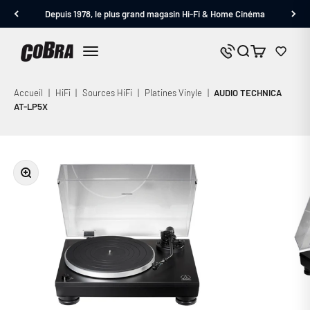
Passer au contenu
Depuis 1978, le plus grand magasin Hi-Fi & Home Cinéma
Cobra.fr
Panier
Nous contacter
Menu
Accueil
|
HiFi
|
Sources HiFi
|
Platines Vinyle
|
AUDIO TECHNICA
AT-LP5X
Zoomer sur l'image