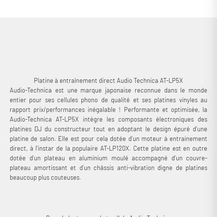
direct, plateau en aluminium moulé, châssis anti-vibrations et bras
coudé en J, elle assure une parfaite lecture des sillons de vos disques.
Elle intègre par ailleurs un préampli phono commutable pour un usage
simplifié et un port USB dédié à la numérisation de vos galettes noires.
Prêt à l’emploi, ce modèle est livré avec une excellente cellule phono
MM Audio Technica VM95E !
Platine à entraînement direct Audio Technica AT-LP5X
Audio-Technica est une marque japonaise reconnue dans le monde
entier pour ses cellules phono de qualité et ses platines vinyles au
rapport prix/performances inégalable ! Performante et optimisée, la
Audio-Technica AT-LP5X intègre les composants électroniques des
platines DJ du constructeur tout en adoptant le design épuré d’une
platine de salon. Elle est pour cela dotée d’un moteur à entrainement
direct, à l’instar de la populaire AT-LP120X. Cette platine est en outre
dotée d’un plateau en aluminium moulé accompagné d’un couvre-
plateau amortissant et d’un châssis anti-vibration digne de platines
beaucoup plus couteuses.