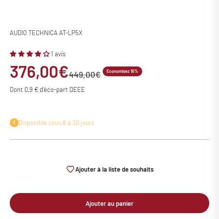
AUDIO TECHNICA AT-LP5X
1 avis
Prix de vente
376,00€
Economisez 16%
Prix normal
449,00€
Dont 0,9 € d'éco-part DEEE
Disponible sous 8 à 20 jours
Ajouter à la liste de souhaits
Ajouter au panier