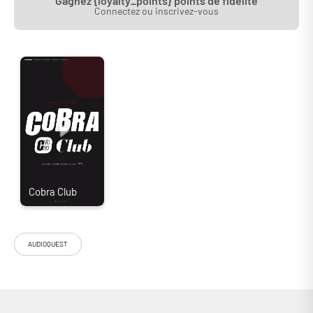
Gagnez {loyalty_points} points de fidélité
Connectez ou inscrivez-vous
Conçu pour transmettre un signal audio-vidéo 4K, 8K, HDR, Dolby Atmos
ou DTS :X sans perte sur de longues distances, le câble HDMI
Audioquest Blueberry est dédié aux cinéphiles exigeants ! Il est en effet
doté d’un système de dissipation du bruit accompagné d’un excellent
blindage électromagnétique. Grâce à ce câble Audioquest, vous
obtenez la transmission d'un signal haut débit de 18 Gbps pour profiter
pleinement de toutes vos sources.
"CONDUCTEURS LGC, SYSTÈME DE DISSIPATION DU BRUIT ET
BLINDAGE ÉLECTROMAGNÉTIQUE"
Le câble HDMI Audioquest Blueberry est une solution aussi abordable
qu’efficace pour profiter pleinement des formats ultra haute définition.
Conçu pour transmettre un signal audio-vidéo 4K, 8K, HDR, Dolby Atmos
ou DTS :X sans perte sur de longues distances, le câble HDMI
AUDIOQUEST
Audioquest Blueberry est dédié aux cinéphiles exigeants ! Il se
démarque par un excellent système de dissipation du bruit et des
conducteurs solides LGC. Grâce à ce câble Audioquest, vous obtenez la
transmission d'un signal haut débit de 18 Gbps pour profiter de
l'ensemble du potentiel de vos sources ! Du matériel de qualité