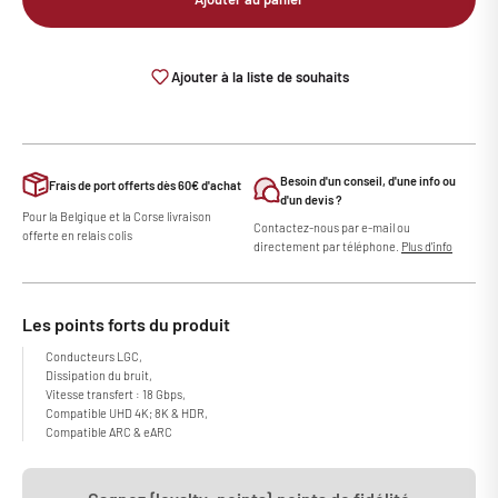
Ajouter à la liste de souhaits
Besoin d'un conseil, d'une info ou
Frais de port offerts dès 60€ d'achat
d'un devis ?
Pour la Belgique et la Corse livraison
Contactez-nous par e-mail ou
offerte en relais colis
directement par téléphone.
Plus d'info
Les points forts du produit
Conducteurs LGC,
Dissipation du bruit,
Vitesse transfert : 18 Gbps,
Compatible UHD 4K; 8K & HDR,
Compatible ARC & eARC