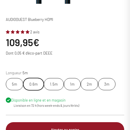
AUDIOQUEST Blueberry HDMI
2 avis
Prix de vente
109,95€
Dont 0,05 € d'éco-part DEEE
Longueur:
5m
5m
0.6m
1.5m
1m
2m
3m
Disponible en ligne et en magasin
Livraison en 72 h (hors week-ends & jours fériés)
Ajouter au panier