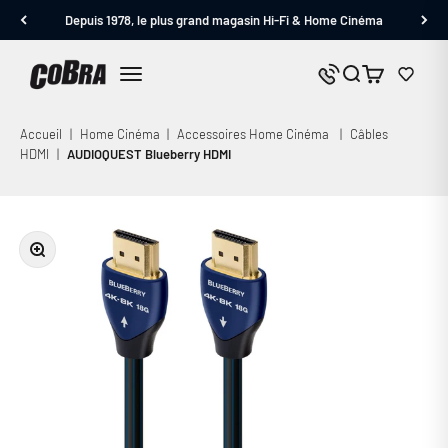
Passer au contenu
Depuis 1978, le plus grand magasin Hi-Fi & Home Cinéma
Cobra.fr
Panier
Nous contacter
Menu
Accueil
|
Home Cinéma
|
Accessoires Home Cinéma
|
Câbles
HDMI
|
AUDIOQUEST Blueberry HDMI
Zoomer sur l'image