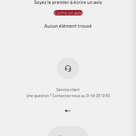
Soyez le premier à écrire un avis
Écrire un avis
Aucun élément trouvé
Connexion requise
Connectez-vous à votre compte pour ajouter des produits à
votre liste de souhaits et afficher vos articles précédemment
enregistrés.
Se connecter
Service client
Une question ? Contactez-nous au 01 49 29 10 50
Aller à l'élément 1
Aller à l'élément 2
Aller à l'élément 3