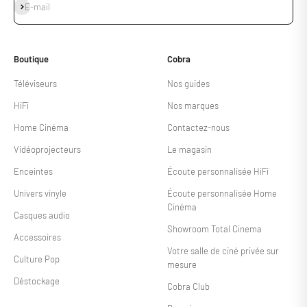
S'inscrire
E-mail
Boutique
Cobra
Téléviseurs
Nos guides
HiFi
Nos marques
Home Cinéma
Contactez-nous
Vidéoprojecteurs
Le magasin
Enceintes
Écoute personnalisée HiFi
Univers vinyle
Écoute personnalisée Home
Cinéma
Casques audio
Showroom Total Cinema
Accessoires
Votre salle de ciné privée sur
Culture Pop
mesure
Déstockage
Cobra Club