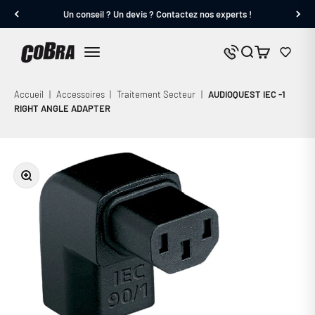
Passer au contenu
Un conseil ? Un devis ? Contactez nos experts !
Cobra.fr
Panier
Nous contacter
Menu
Accueil
|
Accessoires
|
Traitement Secteur
|
AUDIOQUEST IEC -1
RIGHT ANGLE ADAPTER
Zoomer sur l'image