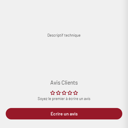
Descriptif technique
Connexion requise
Avis Clients
Connectez-vous à votre compte pour ajouter des produits à
votre liste de souhaits et afficher vos articles précédemment
enregistrés.
Soyez le premier à écrire un avis
Se connecter
Écrire un avis