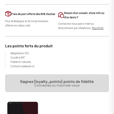
Besoin d'un conseil, d'une info ou
Frais de port offerts dès 60€ d'achat
d'un devis ?
Pour la Belgique et la Corse livraison
Contactez-nous par e-mail ou
offerte en relais colis
directement par téléphone.
Plus d'info
Les points forts du produit
Adaptateur IEC,
Coudé à 90°,
Fiable et robuste,
Contacts plaqués or
Gagnez {loyalty_points} points de fidélité
Connectez ou inscrivez-vous