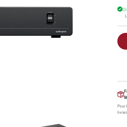
Di
L
F
6
Pour 
livrai