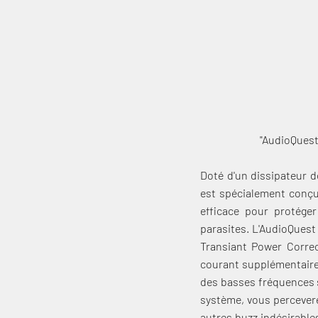
"AudioQuest
Doté d'un dissipateur 
est spécialement conçu
efficace pour protége
parasites. L'AudioQuest
Transiant Power Correc
courant supplémentaire 
des basses fréquences 
système, vous percevere
autres buzz indésirables