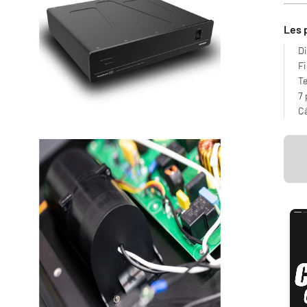
Les 
Di
Fi
Te
7 
Câ