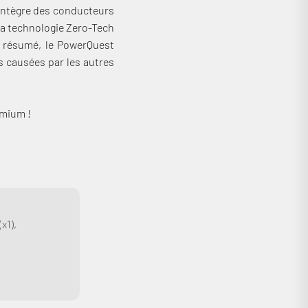
 intègre des conducteurs
 La technologie Zero-Tech
n résumé, le PowerQuest
s causées par les autres
emium !
x1),