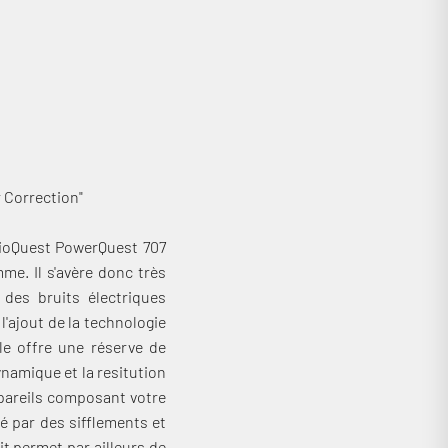
 Correction"
dioQuest PowerQuest 707
e. Il s'avère donc très
des bruits électriques
'ajout de la technologie
le offre une réserve de
namique et la resitution
pareils composant votre
é par des sifflements et
it permet par ailleurs de