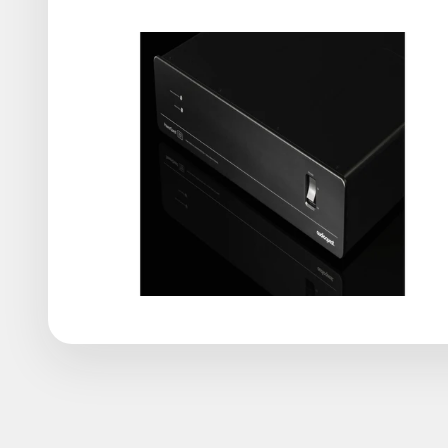
L’AudioQuest PowerQuest 707 est un conditionneur sect
appareils des surtensions. Equipé de 7 prises à courant 
des électroniques associés. Ce modèle se démarqu
gourmands et un filtre différentiel à la bande passante 