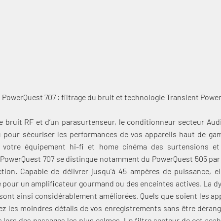
gamme !
 PowerQuest 707 : filtrage du bruit et technologie Transient Power
de bruit RF et d’un parasurtenseur, le conditionneur secteur Au
 pour sécuriser les performances de vos appareils haut de gamm
r votre équipement hi-fi et home cinéma des surtensions et 
 PowerQuest 707 se distingue notamment du PowerQuest 505 par l
tion. Capable de délivrer jusqu'à 45 ampères de puissance, el
pour un amplificateur gourmand ou des enceintes actives. La dy
sont ainsi considérablement améliorées. Quels que soient les ap
z les moindres détails de vos enregistrements sans être dérang
 lors des passages les plus calmes. Un filtre secteur de cet acab