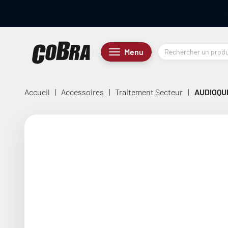
Passer au contenu
Cobra.fr
Menu
Menu
Accueil
|
Accessoires
|
Traitement Secteur
|
AUDIOQU