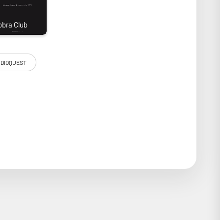
DIOQUEST
 l’installation électrique du foyer et de protéger vos
imentations au même endroit sans altérer les performances
rant supplémentaire dédiée aux appareils les plus
erformances de vos appareils hi-fi et home cinéma haut de