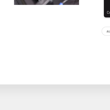
AU
eur ayant pour rôle de filtrer les bruits parasites présents dans
variable et continu, il est idéal pour centraliser toutes vos al
e notamment du PowerQuest 505 par l'ajout d'une réserve de cou
élargie (8 kHz - 1 GHz). La solution ultime pour maximiser les p