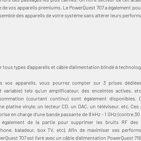
ie de vos appareils premiums. Le PowerQuest 707 a également pour
nsemble des appareils de votre système sans altérer leurs perfor
r tous types d’appareils et câble d’alimentation blindé à technolo
Connexion requise
s vos appareils, vous pourrez compter sur 3 prises dédiées
variable) tels qu’un amplificateur, des enceintes actives, et
Connectez-vous à votre compte pour ajouter des produits à votre
nsommation (courtant continu) sont également disponibles. 
liste de souhaits et afficher vos articles précédemment
 platine vinyle, un lecteur CD, un DAC, un téléviseur, etc. Ces p
enregistrés.
 prise en charge d'une bande passante de 8 kHz - 1 GHz (contre 30 
Se connecter
également de la partie pour supprimer les bruits RF des a
one, baladeur, box TV, etc). Afin de maximiser ses performa
rQuest 707 est livré avec un câble d’alimentation PowerQuest 716