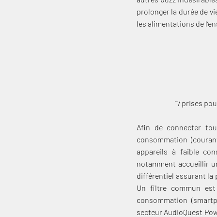
prolonger la durée de v
les alimentations de l’e
"7 prises pou
Afin de connecter tou
consommation (courant 
appareils à faible co
notamment accueillir une
différentiel assurant la
Un filtre commun est 
consommation (smartph
secteur AudioQuest Powe