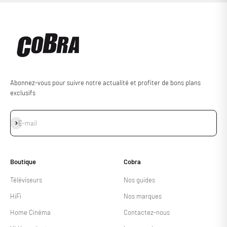
Abonnez-vous pour suivre notre actualité et profiter de bons plans
exclusifs
S'inscrire
E-mail
Boutique
Cobra
Téléviseurs
Nos guides
HiFi
Nos marques
Home Cinéma
Contactez-nous