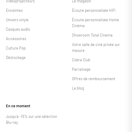
Vidéoprojecteurs
Le magasin
Enceintes
Écoute personnalisée HiFi
Univers vinyle
Écoute personnalisée Home
Cinéma
Casques audio
Showroom Total Cinema
Accessoires
Votre salle de ciné privée sur
Culture Pop
mesure
Déstockage
Cobra Club
Parrainage
Offres de remboursement
Le blog
En ce moment
Jusqu'à -15% sur une sélection
Blu-ray