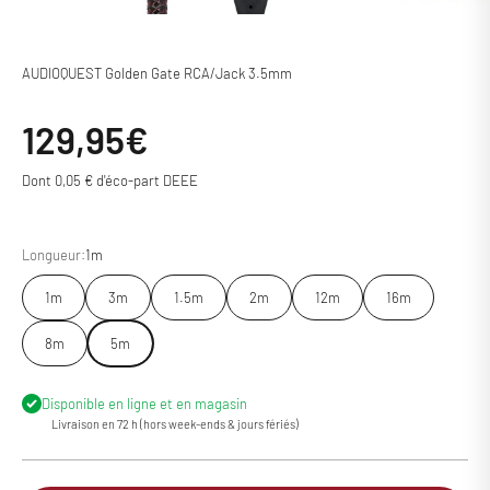
AUDIOQUEST Golden Gate RCA/Jack 3.5mm
Prix de vente
129,95€
Dont 0,05 € d'éco-part DEEE
Longueur:
1m
1m
3m
1.5m
2m
12m
16m
8m
5m
Disponible en ligne et en magasin
Livraison en 72 h (hors week-ends & jours fériés)