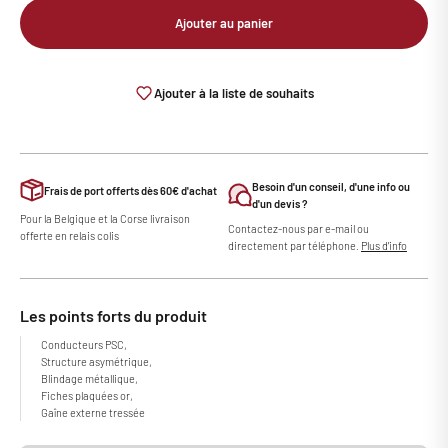
Ajouter au panier
Ajouter à la liste de souhaits
Besoin d'un conseil, d'une info ou
Frais de port offerts dès 60€ d'achat
d'un devis ?
Pour la Belgique et la Corse livraison
Contactez-nous par e-mail ou
offerte en relais colis
directement par téléphone.
Plus d'info
Les points forts du produit
Conducteurs PSC,
Structure asymétrique,
Blindage métallique,
Fiches plaquées or,
Gaîne externe tressée