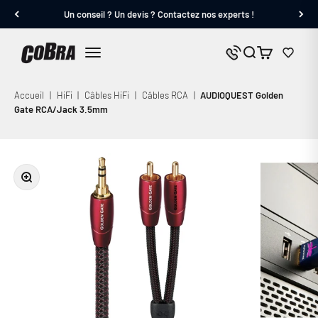
Passer au contenu
Un conseil ? Un devis ? Contactez nos experts !
Cobra.fr
Panier
Nous contacter
Menu
Accueil
|
HiFi
|
Câbles HiFi
|
Câbles RCA
|
AUDIOQUEST Golden
Gate RCA/Jack 3.5mm
Zoomer sur l'image