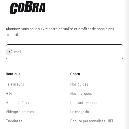
Abonnez-vous pour suivre notre actualité et profiter de bons plans
exclusifs
S'inscrire
E-mail
Boutique
Cobra
Téléviseurs
Nos guides
HiFi
Nos marques
Home Cinéma
Contactez-nous
Vidéoprojecteurs
Le magasin
Enceintes
Écoute personnalisée HiFi