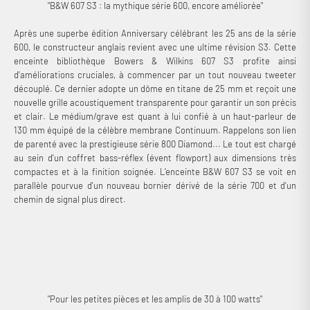
"B&W 607 S3 : la mythique série 600, encore améliorée"
Après une superbe édition Anniversary célébrant les 25 ans de la série
600, le constructeur anglais revient avec une ultime révision S3. Cette
enceinte bibliothèque Bowers & Wilkins 607 S3 profite ainsi
d'améliorations cruciales, à commencer par un tout nouveau tweeter
découplé. Ce dernier adopte un dôme en titane de 25 mm et reçoit une
nouvelle grille acoustiquement transparente pour garantir un son précis
et clair. Le médium/grave est quant à lui confié à un haut-parleur de
130 mm équipé de la célèbre membrane Continuum. Rappelons son lien
de parenté avec la prestigieuse série 800 Diamond... Le tout est chargé
au sein d'un coffret bass-réflex (évent flowport) aux dimensions très
compactes et à la finition soignée. L'enceinte B&W 607 S3 se voit en
parallèle pourvue d'un nouveau bornier dérivé de la série 700 et d'un
chemin de signal plus direct.
"Pour les petites pièces et les amplis de 30 à 100 watts"