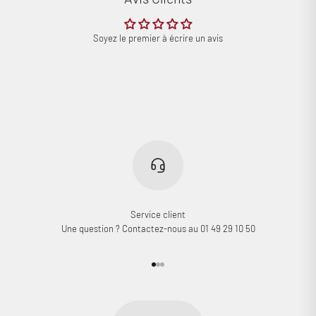
Soyez le premier à écrire un avis
Service client
Une question ? Contactez-nous au 01 49 29 10 50
Aller à l'élément 1
Aller à l'élément 2
Aller à l'élément 3