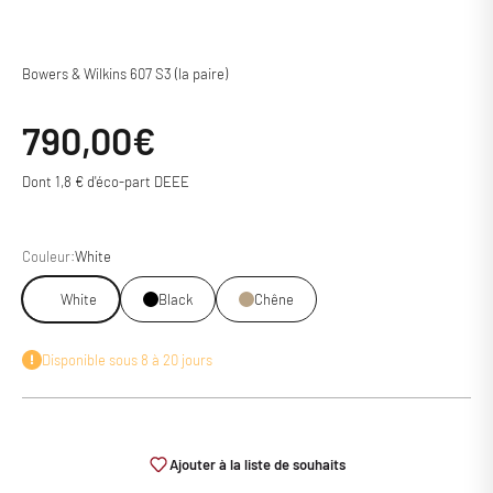
Bowers & Wilkins 607 S3 (la paire)
Prix de vente
790,00€
Dont 1,8 € d'éco-part DEEE
Couleur:
White
White
Black
Chêne
Disponible sous 8 à 20 jours
Ajouter à la liste de souhaits