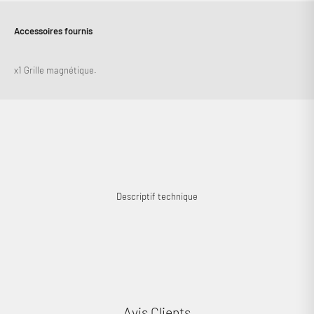
Accessoires fournis
x1 Grille magnétique.
Connexion requise
Connectez-vous à votre compte pour ajouter des produits à
votre liste de souhaits et afficher vos articles précédemment
enregistrés.
Se connecter
Descriptif technique
Avis Clients