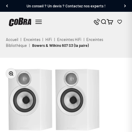
Passer au contenu
Un conseil ? Un devis ? Contactez nos experts !
Cobra.fr
Panier
Nous contacter
Menu
Accueil
|
Enceintes
|
HiFi
|
Enceintes HiFi
|
Enceintes
Bibliothèque
|
Bowers & Wilkins 607 S3 (la paire)
Zoomer sur l'image