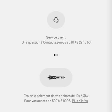
Service client
Une question ? Contactez-nous au 01 49 29 10 50
Aller à l'élément 1
Aller à l'élément 2
Aller à l'élément 3
Étalez le paiement de vos achats de 10x à 36x
Pour vos achats de 500 à 6 000€.
Plus d'infos