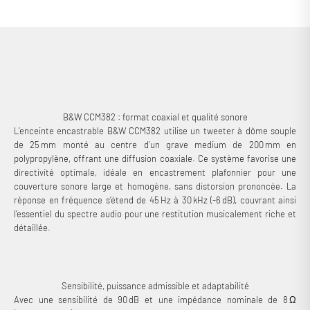
pensée pour offrir un son clair et équilibré tout en restant discrète dans
un plafond. Issue de la « Flexible Series » de B&W, elle vise les
technophiles et les amateurs exigeants, avec des technologies issues
des gammes supérieures et une intégration esthétique soignée.
B&W CCM382 : format coaxial et qualité sonore
L’enceinte encastrable B&W CCM382 utilise un tweeter à dôme souple
de 25 mm monté au centre d’un grave medium de 200 mm en
polypropylène, offrant une diffusion coaxiale. Ce système favorise une
directivité optimale, idéale en encastrement plafonnier pour une
couverture sonore large et homogène, sans distorsion prononcée. La
réponse en fréquence s’étend de 45 Hz à 30 kHz (-6 dB), couvrant ainsi
l’essentiel du spectre audio pour une restitution musicalement riche et
détaillée.
Sensibilité, puissance admissible et adaptabilité
Avec une sensibilité de 90 dB et une impédance nominale de 8 Ω