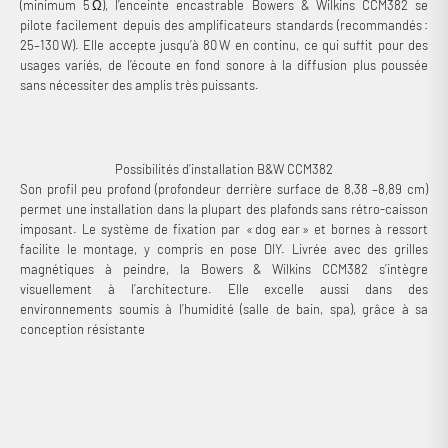
(minimum 5 Ω), l’enceinte encastrable Bowers & Wilkins CCM382 se
pilote facilement depuis des amplificateurs standards (recommandés :
25–130 W). Elle accepte jusqu’à 80 W en continu, ce qui suffit pour des
usages variés, de l’écoute en fond sonore à la diffusion plus poussée
sans nécessiter des amplis très puissants.
Possibilités d’installation B&W CCM382
Son profil peu profond (profondeur derrière surface de 8,38 –8,89 cm)
permet une installation dans la plupart des plafonds sans rétro-caisson
imposant. Le système de fixation par « dog ear » et bornes à ressort
facilite le montage, y compris en pose DIY. Livrée avec des grilles
magnétiques à peindre, la Bowers & Wilkins CCM382 s’intègre
visuellement à l’architecture. Elle excelle aussi dans des
environnements soumis à l’humidité (salle de bain, spa), grâce à sa
conception résistante