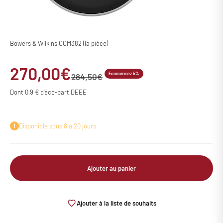
Bowers & Wilkins CCM382 (la pièce)
Prix de vente
270,00€
Economisez 5%
Prix normal
284,50€
Dont 0,9 € d'éco-part DEEE
Disponible sous 8 à 20 jours
Ajouter au panier
Ajouter à la liste de souhaits