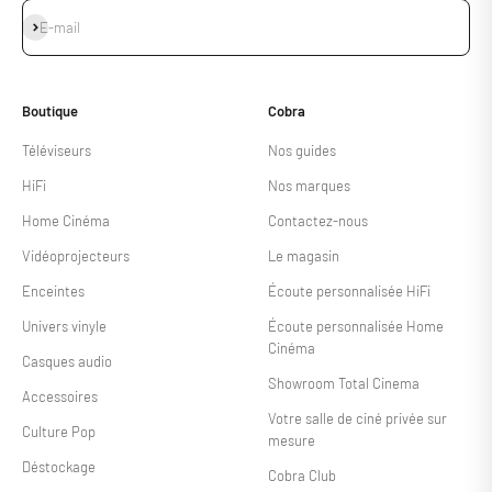
S'inscrire
E-mail
Boutique
Cobra
Téléviseurs
Nos guides
HiFi
Nos marques
Home Cinéma
Contactez-nous
Vidéoprojecteurs
Le magasin
Enceintes
Écoute personnalisée HiFi
Univers vinyle
Écoute personnalisée Home
Cinéma
Casques audio
Showroom Total Cinema
Accessoires
Votre salle de ciné privée sur
Culture Pop
mesure
Déstockage
Cobra Club