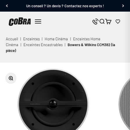
Passer au contenu
Un conseil ? Un devis ? Contactez nos experts !
Cobra.fr
Panier
Nous contacter
Menu
Accueil
|
Enceintes
|
Home Cinéma
|
Enceintes Home
Cinéma
|
Enceintes Encastrables
|
Bowers & Wilkins CCM382 (la
pièce)
Zoomer sur l'image