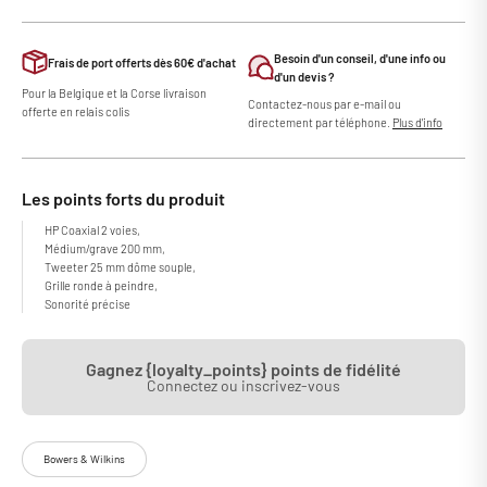
Besoin d'un conseil, d'une info ou
Frais de port offerts dès 60€ d'achat
d'un devis ?
Pour la Belgique et la Corse livraison
Contactez-nous par e-mail ou
offerte en relais colis
directement par téléphone.
Plus d'info
Les points forts du produit
HP Coaxial 2 voies,
Médium/grave 200 mm,
Tweeter 25 mm dôme souple,
Grille ronde à peindre,
Sonorité précise
Gagnez {loyalty_points} points de fidélité
Connectez ou inscrivez-vous
Bowers & Wilkins
La Bowers & Wilkins CCM382 est une enceinte encastrable deux voies,