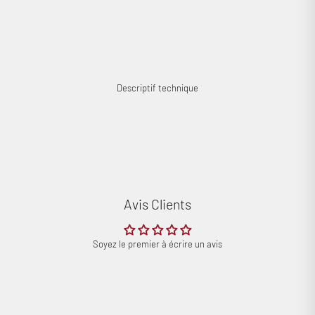
Descriptif technique
Connexion requise
Avis Clients
Connectez-vous à votre compte pour ajouter des produits à
votre liste de souhaits et afficher vos articles précédemment
Soyez le premier à écrire un avis
enregistrés.
Se connecter