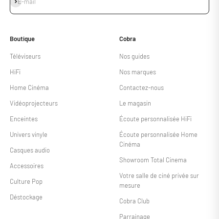
E-mail
Boutique
Cobra
Téléviseurs
Nos guides
HiFi
Nos marques
Home Cinéma
Contactez-nous
Vidéoprojecteurs
Le magasin
Enceintes
Écoute personnalisée HiFi
Univers vinyle
Écoute personnalisée Home
Cinéma
Casques audio
Showroom Total Cinema
Accessoires
Votre salle de ciné privée sur
Culture Pop
mesure
Déstockage
Cobra Club
Parrainage