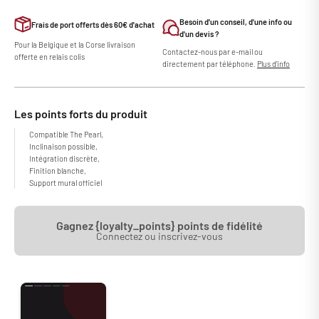
Besoin d'un conseil, d'une info ou
Frais de port offerts dès 60€ d'achat
d'un devis ?
Pour la Belgique et la Corse livraison
Contactez-nous par e-mail ou
offerte en relais colis
directement par téléphone.
Plus d'info
Les points forts du produit
Compatible The Pearl,
Inclinaison possible,
Intégration discrète,
Finition blanche,
Support mural officiel
Gagnez {loyalty_points} points de fidélité
Connectez ou inscrivez-vous