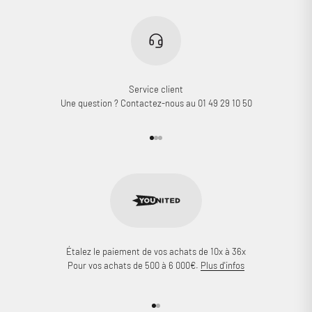
Service client
Une question ? Contactez-nous au 01 49 29 10 50
Aller à l'élément 1
Aller à l'élément 2
Aller à l'élément 3
Étalez le paiement de vos achats de 10x à 36x
Pour vos achats de 500 à 6 000€.
Plus d'infos
Aller à l'élément 1
Aller à l'élément 2