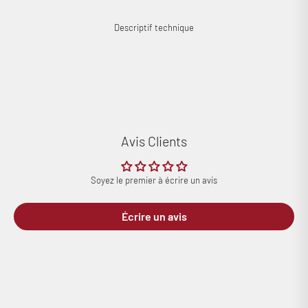
Descriptif technique
Avis Clients
Connexion requise
Soyez le premier à écrire un avis
Connectez-vous à votre compte pour ajouter des produits à
votre liste de souhaits et afficher vos articles précédemment
Écrire un avis
enregistrés.
Se connecter