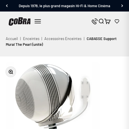
Passer au contenu
Depuis 1978, le plus grand magasin Hi-Fi & Home Cinéma
Cobra.fr
Panier
Nous contacter
Menu
Accueil
|
Enceintes
|
Accessoires Enceintes
|
CABASSE Support
Mural The Pearl (unité)
Zoomer sur l'image