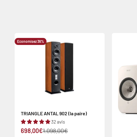
Economisez 36%
TRIANGLE ANTAL 902 (la paire)
32 avis
Prix de vente
Prix normal
698,00€
1.098,00€