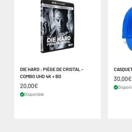
DIE HARD : PIÈGE DE CRISTAL -
CASQUET
COMBO UHD 4K + BD
Prix de
30,00€
Prix de vente
20,00€
Disponi
Disponible