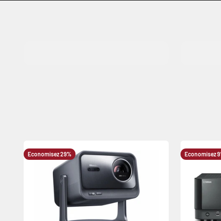
HiFi
Enceint
Economisez 29%
Economisez 