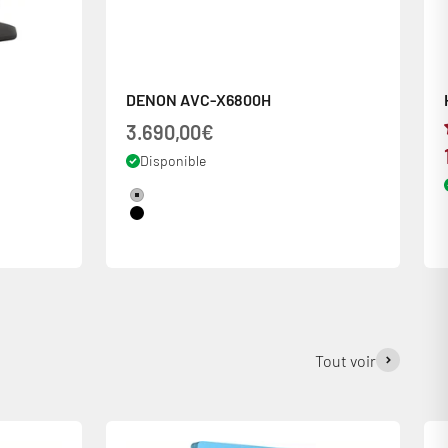
DENON AVC-X6800H
Prix de vente
3.690,00€
Disponible
Couleur
Silver
Black
Tout voir