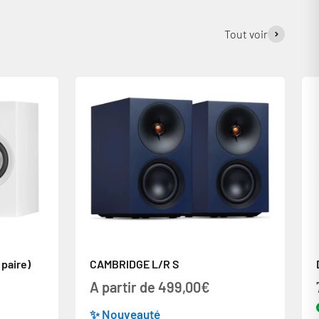
Tout voir
 paire)
CAMBRIDGE L/R S
Prix de vente
A partir de 499,00€
✨ Nouveauté