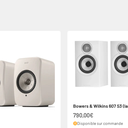
Bowers & Wilkins 607 S3 (la
Prix de vente
790,00€
Disponible sur commande