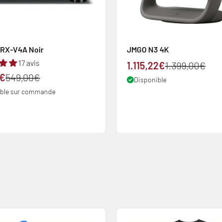
RX-V4A Noir
JMGO N3 4K
17 avis
Prix de vente
Prix normal
1.115,22€
1.399,00€
 vente
Prix normal
0€
549,00€
Disponible
ible sur commande