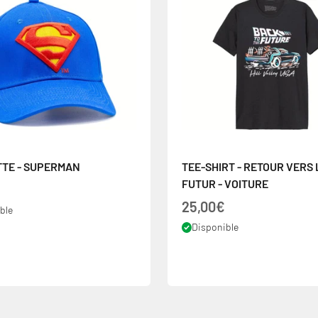
TE - SUPERMAN
TEE-SHIRT - RETOUR VERS 
FUTUR - VOITURE
 vente
Prix de vente
25,00€
ble
Disponible