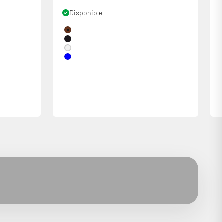
Disponible
Couleur
Noyer
Noir
Blanc
Bleu
éma