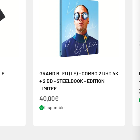
LE
GRAND BLEU (LE) - COMBO 2 UHD 4K
+ 2 BD - STEELBOOK - EDITION
LIMITEE
Prix de vente
40,00€
Disponible