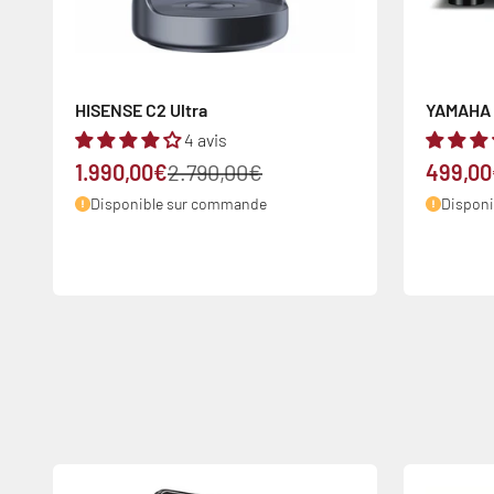
HISENSE C2 Ultra
YAMAHA 
4 avis
Prix de vente
Prix normal
Prix de
1.990,00€
2.790,00€
499,0
Disponible sur commande
Dispon