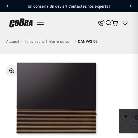
Passer au contenu
Un conseil ? Un devis ? Contactez nos experts !
Cobra.fr
Panier
Nous contacter
Menu
Accueil
|
Téléviseurs
|
Barre de son
|
CANVAS 55
Zoomer sur l'image