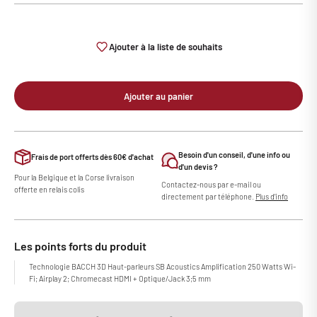
Ajouter à la liste de souhaits
Ajouter au panier
Besoin d'un conseil, d'une info ou
Frais de port offerts dès 60€ d'achat
d'un devis ?
Pour la Belgique et la Corse livraison
Contactez-nous par e-mail ou
offerte en relais colis
directement par téléphone.
Plus d'info
Les points forts du produit
Technologie BACCH 3D Haut-parleurs SB Acoustics Amplification 250 Watts Wi-
Fi; Airplay 2; Chromecast HDMI + Optique/Jack 3;5 mm