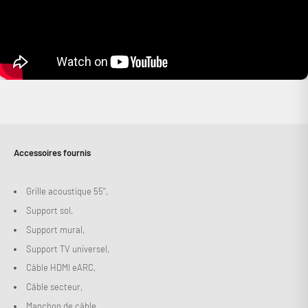
Connexion requise
Connectez-vous à votre compte pour ajouter des produits à
votre liste de souhaits et afficher vos articles précédemment
enregistrés.
Se connecter
Accessoires fournis
Grille acoustique 55'',
Support sol,
Support mural,
Support TV universel,
Câble HDMI eARC,
Câble secteur,
Manchon de câble,