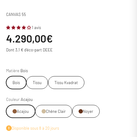
CANVAS 55
1 avis
Prix de vente
4.290,00€
Dont 3,1 € d'éco-part DEEE
Matière:
Bois
Bois
Tissu
Tissu Kvadrat
Couleur:
Acajou
Acajou
Chêne Clair
Noyer
Disponible sous 8 à 20 jours