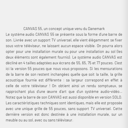
permettent en parallèle de diffuser toute votre musique sans fil. Elue
meilleure barre de son premium 2024-2025 par le consortium EISA et
recommandée maintes fois (AV Forums, Home Cinema Choice…). Ici
proposée avec une grille acoustique 55’’ en bois acajou.
CANVAS 55, un concept unique venu du Danemark
Le système audio CANVAS 55 se présente sous la forme d’une barre de
son. Livrée avec un support TV universel, elle vient élégamment se fixer
sous votre téléviseur, ne laissant aucun espace visible. On pourra alors
opter pour une installation murale ou pour une installation au sol (les
deux éléments sont également fournis). Le système audio CANVAS est
décliné en 4 tailles adaptées aux écrans de 55, 65, 75 et 77 pouces. C’est
ici la version 55 pouces que nous vous proposons. Si les mensurations
de la barre de son restent inchangées quelle que soit la taille, la grille
acoustique fournie est différente : sa largeur correspond en effet à
celle de votre téléviseur ! On obtient ainsi un rendu somptueux, se
rapprochant plus d’une œuvre d’art que d’un système audio-vidéo…
Notez que la barre de son CANVAS est aussi disponible en version SOLO.
Les caractéristiques techniques sont identiques, mais elle est proposée
avec une unique grille de 55 pouces, sans support TV universel. Cette
dernière version est donc destinée à une installation murale, sur un
meuble ou au sol, avec ou sans téléviseur.