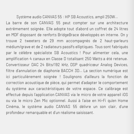
Système audio CANVAS 55 : HP SB Acoustics, ampli 250W…
La barre de son CANVAS 55 peut compter sur une architecture
extrêmement soignée. Elle adopte tout d’abord un coffret de 24 litres
en MDF disposant de renforts BridgeBrace développés en interne. On y
trouve 2 tweeters de 29 mm accompagnés de 2 haut-parleurs
médium/grave et de 2 radiateurs passifs elliptiques. Tous sont fabriqués
par le célèbre spécialiste SB Acoustics ! Pour alimenter cela, une
amplification 4 canaux en Classe D totalisant 250 Watts a été retenue.
Convertisseur DAC 24 Bits/192 kHz, DSP quadricœur Analog Devices,
filtre d’annulation de diaphonie BACCH 3D… La section numérique est
ici particulièrement soignée ! Soulignons d’ailleurs la fonction de
correction acoustique de pièce, qui permet d’adapter le comportement
du système aux caractéristiques de votre espace. Ce calibrage est
effectué depuis l’application CANVAS via le micro de votre appareil iOS
ou via le micro Zen Mic optionnel. Aussi à l’aise en Hi-Fi qu’en Home
Cinéma, le système audio CANVAS 55 délivre un son clair, d’une
profondeur remarquable et d’un réalisme saisissant.