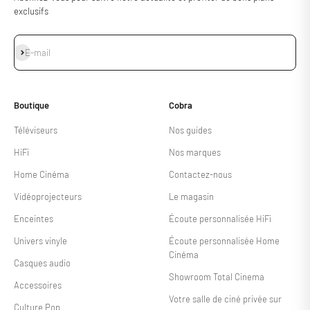
exclusifs
S'inscrire
E-mail
Boutique
Cobra
Téléviseurs
Nos guides
HiFi
Nos marques
Home Cinéma
Contactez-nous
Vidéoprojecteurs
Le magasin
Enceintes
Écoute personnalisée HiFi
Univers vinyle
Écoute personnalisée Home
Cinéma
Casques audio
Showroom Total Cinema
Accessoires
Votre salle de ciné privée sur
Culture Pop