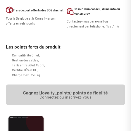
Besoin d'un conseil, d'une info ou
Frais de port offerts dès 60€ d'achat
d'un devis ?
Pour la Belgique et la Corse livraison
Contactez-nous par e-mail ou
offerte en relais colis
directement par téléphone.
Plus d'info
Les points forts du produit
Compatibilité Chief,
Gestion des câbles,
Taille entre 30 et 45 cm,
Certifié TÜV et UL,
Charge max : 226 kg
Gagnez {loyalty_points} points de fidélité
Connectez ou inscrivez-vous