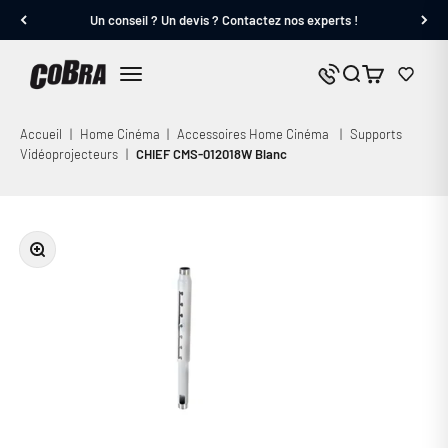
Passer au contenu
Un conseil ? Un devis ? Contactez nos experts !
Cobra.fr
Panier
Nous contacter
Menu
Accueil
|
Home Cinéma
|
Accessoires Home Cinéma
|
Supports
Vidéoprojecteurs
|
CHIEF CMS-012018W Blanc
Zoomer sur l'image