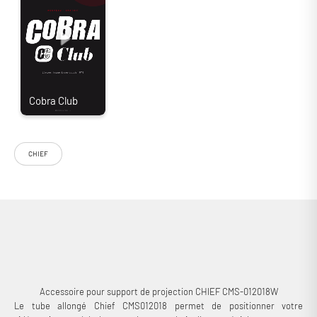
CHIEF
Le tube allongé Chief CMS012018W est un composant de support de
vidéoprojecteur permettant de positionner votre appareil à la hauteur
idéale ! Conçu pour s’intercaler entre un support pour vidéoprojecteur
et une plaque de plafond Chief, il est adapté aux contraintes de chacun.
Accessoire pour support de projection CHIEF CMS-012018W
Le tube allongé Chief CMS012018 permet de positionner votre