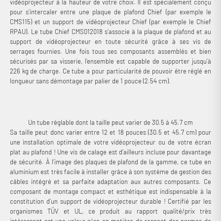
vidéoprojecteur à la hauteur de votre choix. Il est spécialement conçu
pour s’intercaler entre une plaque de plafond Chief (par exemple le
CMS115) et un support de vidéoprojecteur Chief (par exemple le Chief
RPAU). Le tube Chief CMS012018 s’associe à la plaque de plafond et au
support de vidéoprojecteur en toute sécurité grâce à ses vis de
serrages fournies. Une fois tous ses composants assemblés et bien
sécurisés par sa visserie, l’ensemble est capable de supporter jusqu’à
226 kg de charge. Ce tube a pour particularité de pouvoir être réglé en
longueur sans démontage par palier de 1 pouce (2.54 cm).
Un tube réglable dont la taille peut varier de 30.5 à 45.7 cm
Sa taille peut donc varier entre 12 et 18 pouces (30.5 et 45.7 cm) pour
une installation optimale de votre vidéoprojecteur ou de votre écran
plat au plafond ! Une vis de calage est d’ailleurs incluse pour davantage
de sécurité. À l’image des plaques de plafond de la gamme, ce tube en
aluminium est très facile à installer grâce à son système de gestion des
câbles intégré et sa parfaite adaptation aux autres composants. Ce
composant de montage compact et esthétique est indispensable à la
constitution d’un support de vidéoprojecteur durable ! Certifié par les
organismes TÜV et UL, ce produit au rapport qualité/prix très
intéressant est une valeur sûre en matière de respect des normes de