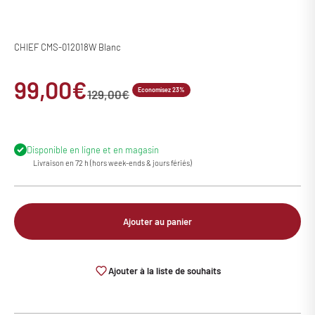
CHIEF CMS-012018W Blanc
Prix de vente
99,00€
Economisez 23%
Prix normal
129,00€
Disponible en ligne et en magasin
Livraison en 72 h (hors week-ends & jours fériés)
Ajouter au panier
Ajouter à la liste de souhaits