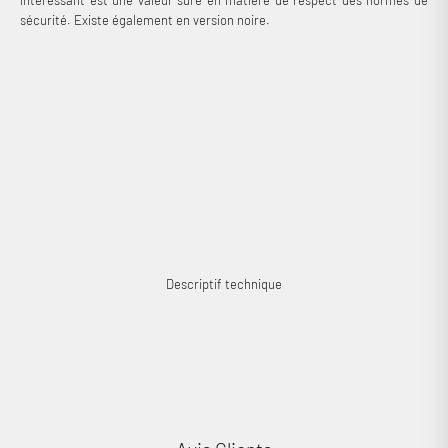
sécurité. Existe également en version noire.
Descriptif technique
Connexion requise
Connectez-vous à votre compte pour ajouter des produits à
votre liste de souhaits et afficher vos articles précédemment
enregistrés.
Se connecter