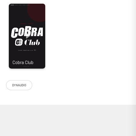
"Enceinte bibliothèque Dynaudio Emit 10 II"
Les enceintes de la série Dynaudio Emit ont su s'imposer comme des
références incontournables au sein de leurs catégories. Le fabricant
danois décide aujourd’hui de renouveler toute la gamme, en y insufflant
les dernières retombées technologiques acquises lors du
développement de leurs plus prestigieuses enceintes. La bibliothèque
Dynaudio Emit II 10 est la plus compacte des nouvelles Emit 2021. Elle
profite d’un tweeter Cerotar, identique à celui de la série Evoke ! Ce
tweeter est d’ailleurs basé sur les respectables Esotar3 et Esotar Forty
que vous pourrez retrouver sur les coûteuses gammes Heritage Special
et Confidence… Il s’agit d’une unité à dôme souple en tissu de 28 mm,
pourvu d’un revêtement DSR (Dynaudio Special Recipe), d’un dôme
interne Hexis et d’un aimant ferrite en carbonate de
DYNAUDIO
strontium/céramique. Pour le médium/grave, l’enceinte bibliothèque
Dynaudio Emit II 10 se voit équipée d’un haut-parleur de 140 mm à
membrane MSP (Magnésium Sicile Polymère), là encore hérité de la
série Evoke. Ce matériau à la fois léger et rigide avec une bonne
capacité d’amortissement a été développé en interne. La puissance est
fournie par un système d’aimants ferrite-céramique à double
empilement.