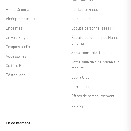
HiFi
Nos marques
Home Cinéma
Contactez-nous
Vidéoprojecteurs
Le magasin
Enceintes
Écoute personnalisée HiFi
Univers vinyle
Écoute personnalisée Home
Cinéma
Casques audio
Showroom Total Cinema
Accessoires
Votre salle de ciné privée sur
Culture Pop
mesure
Déstockage
Cobra Club
Parrainage
Offres de remboursement
Le blog
En ce moment