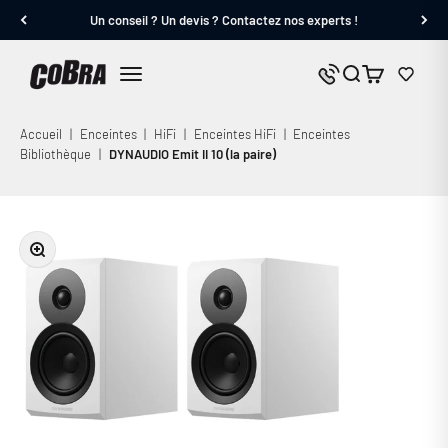
Passer au contenu
Un conseil ? Un devis ? Contactez nos experts !
Cobra.fr
Panier
Nous contacter
Menu
Accueil
|
Enceintes
|
HiFi
|
Enceintes HiFi
|
Enceintes
Bibliothèque
|
DYNAUDIO Emit II 10 (la paire)
Zoomer sur l'image