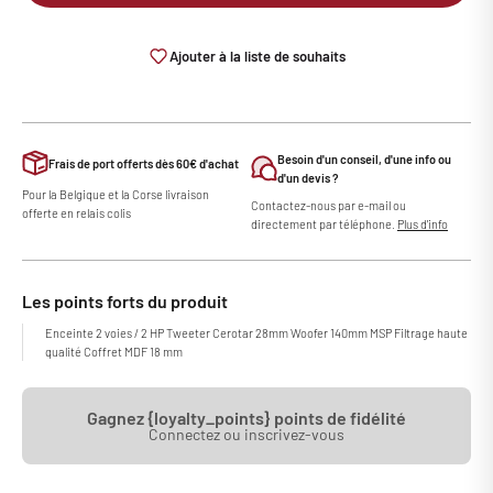
Ajouter à la liste de souhaits
Besoin d'un conseil, d'une info ou
Frais de port offerts dès 60€ d'achat
d'un devis ?
Pour la Belgique et la Corse livraison
Contactez-nous par e-mail ou
offerte en relais colis
directement par téléphone.
Plus d'info
Les enceintes de la série Dynaudio Emit ont su s'imposer comme des
Les points forts du produit
références incontournables au sein de leurs catégories. Le fabricant
danois décide aujourd’hui de renouveler toute la gamme, en y insufflant
Enceinte 2 voies / 2 HP Tweeter Cerotar 28mm Woofer 140mm MSP Filtrage haute
qualité Coffret MDF 18 mm
les dernières retombées technologiques acquises lors du
développement de leurs enceintes haut de gamme. L’enceinte
bibliothèque Dynaudio Emit II 10 est la plus compacte des nouvelles
Gagnez {loyalty_points} points de fidélité
Emit 2021. Elle profite d’un tweeter Cerotar et d’un haut-parleur de 140
Connectez ou inscrivez-vous
mm à membrane MSP. Coffret et filtrage ont également bénéficié de
nombreuses améliorations. Bravo !