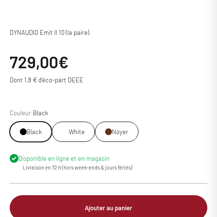
DYNAUDIO Emit II 10 (la paire)
Prix de vente
729,00€
Dont 1,8 € d'éco-part DEEE
Couleur:
Black
Black
White
Noyer
Disponible en ligne et en magasin
Livraison en 72 h (hors week-ends & jours fériés)
Ajouter au panier