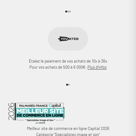
Aller à l'élément 1
Aller à l'élément 2
Aller à l'élément 3
Étalez le paiement de vos achats de 10x à 36x
Pour vos achats de 500 à 6 000€.
Plus d'infos
Aller à l'élément 1
Aller à l'élément 2
Meilleur site de commerce en ligne Capital 2026
Catégorie "Spécialistes image et son"