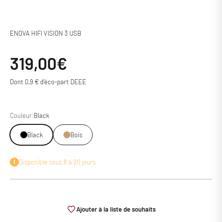
ENOVA HIFI VISION 3 USB
Prix de vente
319,00€
Dont 0,9 € d'éco-part DEEE
Couleur:
Black
Black
Bois
Disponible sous 8 à 20 jours
Ajouter à la liste de souhaits