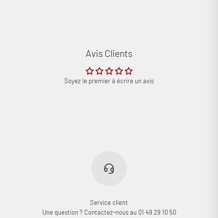
Avis Clients
Soyez le premier à écrire un avis
Connexion requise
Connectez-vous à votre compte pour ajouter des produits à
votre liste de souhaits et afficher vos articles précédemment
enregistrés.
Se connecter
Service client
Une question ? Contactez-nous au 01 49 29 10 50