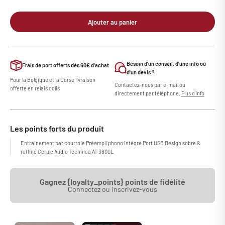
Ajouter au panier
Besoin d'un conseil, d'une info ou
Frais de port offerts dès 60€ d'achat
d'un devis ?
Pour la Belgique et la Corse livraison
Contactez-nous par e-mail ou
offerte en relais colis
directement par téléphone.
Plus d'info
Les points forts du produit
Entrainement par courroie Préampli phono intégré Port USB Design sobre &
raffiné Cellule Audio Technica AT 3600L
Gagnez {loyalty_points} points de fidélité
Connectez ou inscrivez-vous
Equipée d’un préampli phono intégré et livrée avec une cellule Audio