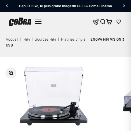
Passer au contenu
Depuis 1978, le plus grand magasin Hi-Fi & Home Cinéma
Cobra.fr
Panier
Nous contacter
Menu
Accueil
|
HiFi
|
Sources HiFi
|
Platines Vinyle
|
ENOVA HIFI VISION 3
USB
Zoomer sur l'image