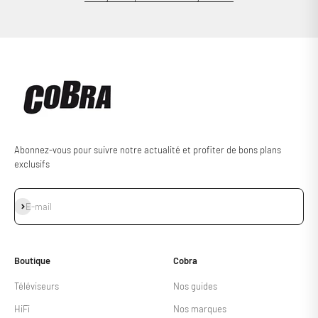
Abonnez-vous pour suivre notre actualité et profiter de bons plans
exclusifs
S'inscrire
E-mail
Boutique
Cobra
Téléviseurs
Nos guides
HiFi
Nos marques