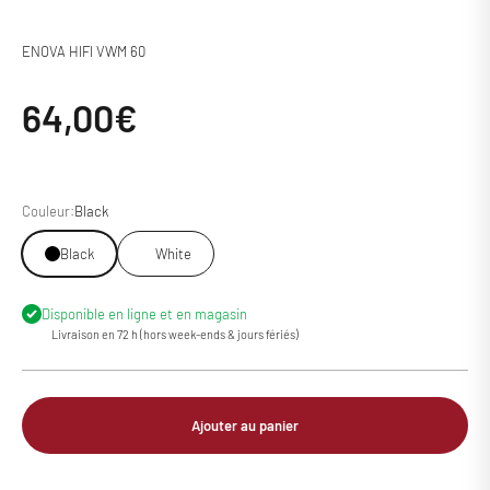
ENOVA HIFI VWM 60
Prix de vente
64,00€
Couleur:
Black
Black
White
Disponible en ligne et en magasin
Livraison en 72 h (hors week-ends & jours fériés)
Ajouter au panier