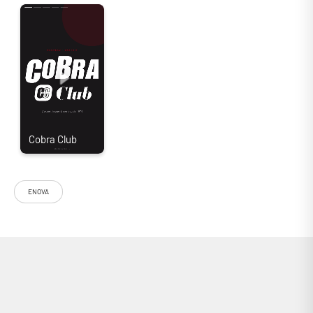
ENOVA
Le support mural Enova HIFI VWM 60 BL est idéal pour ranger avec style
vos vinyles dans n’importe quel intérieur. En effet ce support
s’accroche au mur et peut accueillir jusqu’à 60 disques vinyles environs
en fonction de l’épaisseur. Il est idéal tant pour le domicile qu’un
disquaire.