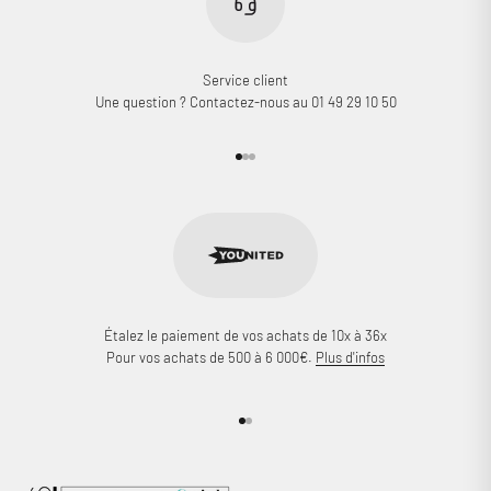
Service client
Une question ? Contactez-nous au 01 49 29 10 50
Aller à l'élément 1
Aller à l'élément 2
Aller à l'élément 3
Étalez le paiement de vos achats de 10x à 36x
Pour vos achats de 500 à 6 000€.
Plus d'infos
Aller à l'élément 1
Aller à l'élément 2