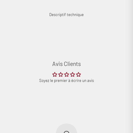
Descriptif technique
Avis Clients
Connexion requise
Soyez le premier à écrire un avis
Connectez-vous à votre compte pour ajouter des produits à
votre liste de souhaits et afficher vos articles précédemment
enregistrés.
Se connecter