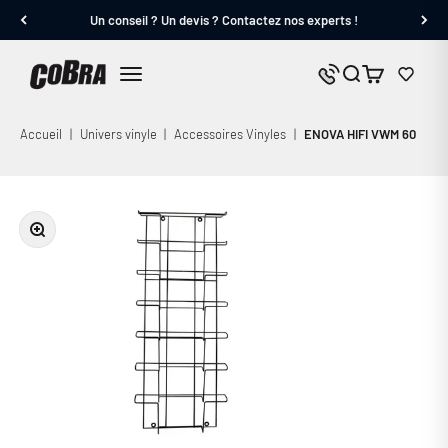
Passer au contenu
Un conseil ? Un devis ? Contactez nos experts !
Cobra.fr
Panier
Nous contacter
Menu
Accueil
|
Univers vinyle
|
Accessoires Vinyles
|
ENOVA HIFI VWM 60
Zoomer sur l'image