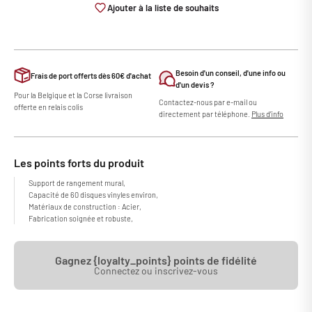
Ajouter à la liste de souhaits
Besoin d'un conseil, d'une info ou
Frais de port offerts dès 60€ d'achat
d'un devis ?
Pour la Belgique et la Corse livraison
Contactez-nous par e-mail ou
offerte en relais colis
directement par téléphone.
Plus d'info
Les points forts du produit
Support de rangement mural,
Capacité de 60 disques vinyles environ,
Matériaux de construction : Acier,
Fabrication soignée et robuste,
Gagnez {loyalty_points} points de fidélité
Connectez ou inscrivez-vous