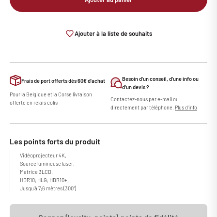
Ajouter à la liste de souhaits
Besoin d'un conseil, d'une info ou
Frais de port offerts dès 60€ d'achat
d'un devis ?
Pour la Belgique et la Corse livraison
Contactez-nous par e-mail ou
offerte en relais colis
directement par téléphone.
Plus d'info
Les points forts du produit
Vidéoprojecteur 4K,
Source lumineuse laser,
Matrice 3LCD,
HDR10; HLG; HDR10+,
Jusqu'à 7;6 mètres (300'')