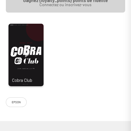
Gagnez {loyalty_points} points de fidélité
Connectez ou inscrivez-vous
EPSON
Pensé pour les amateurs de cinéma exigeants comme pour les
passionnés de technologie, le vidéoprojecteur Epson EH-LS9000
associe une source lumineuse laser endurante à une image 4K précise
et contrastée. Sa conception 3LCD et ses réglages motorisés en font
un modèle taillé pour les salles dédiées, où la qualité d’image et la