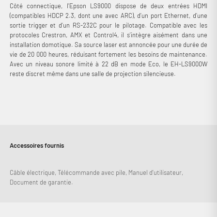
Côté connectique, l’Epson LS9000 dispose de deux entrées HDMI
(compatibles HDCP 2.3, dont une avec ARC), d’un port Ethernet, d’une
sortie trigger et d’un RS-232C pour le pilotage. Compatible avec les
protocoles Crestron, AMX et Control4, il s’intègre aisément dans une
installation domotique. Sa source laser est annoncée pour une durée de
vie de 20 000 heures, réduisant fortement les besoins de maintenance.
Avec un niveau sonore limité à 22 dB en mode Eco, le EH-LS9000W
reste discret même dans une salle de projection silencieuse.
Accessoires fournis
Connexion requise
Câble électrique, Télécommande avec pile, Manuel d'utilisateur,
Document de garantie.
Connectez-vous à votre compte pour ajouter des produits à
votre liste de souhaits et afficher vos articles précédemment
enregistrés.