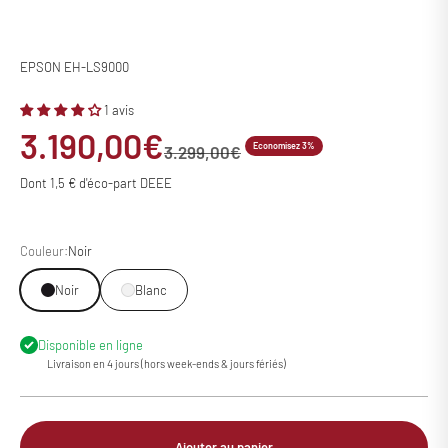
EPSON EH-LS9000
1 avis
Prix de vente
3.190,00€
Economisez 3%
Prix normal
3.299,00€
Dont 1,5 € d'éco-part DEEE
Couleur:
Noir
Noir
Blanc
Disponible en ligne
Livraison en 4 jours (hors week-ends & jours fériés)
Ajouter au panier