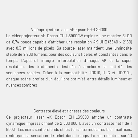
flexibilité d’installation sont essentielles.
Vidéoprojecteur laser 4K Epson EH-LS9000
Le vidéoprojecteur 4K Epson EH-LS9000W exploite une matrice 3LCD
de 0,74 pouce capable d’afficher une résolution 4K UHD (3840 x 2160)
avec 8,3 millions de pixels. Sa source laser maintient une luminosité
stable de 2 200 lumens, pour des couleurs fidèles et constantes dans le
temps. L’appareil intègre l’interpolation d’images 4K et la super
résolution, des traitements destinés à améliorer la netteté des
séquences rapides. Grâce à la compatibilité HDR10, HLG et HDR10+,
chaque scène profite d’un équilibre optimisé entre détails lumineux et
nuances sombres.
Contraste élevé et richesse des couleurs
Ce projecteur laser 4K Epson EH-LS9000 affiche un contraste
dynamique impressionnant de 2 500 000:1, avec un contraste natif de 1
800:1. Les noirs sont profonds et les tons intermédiaires bien maîtrisés,
renforçant la sensation de relief dans l’image. La reproduction sur 10