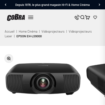
Passer au contenu
Depuis 1978, le plus grand magasin Hi-Fi & Home Cinéma
Cobra.fr
Panier
Nous contacter
Menu
Accueil
|
Home Cinéma
|
Vidéoprojecteurs
|
Vidéoprojecteurs
Laser
|
EPSON EH-LS9000
Zoomer sur l'image