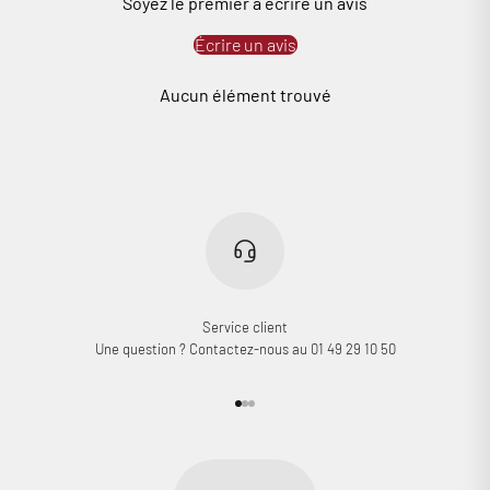
Soyez le premier à écrire un avis
Écrire un avis
Aucun élément trouvé
Service client
Une question ? Contactez-nous au 01 49 29 10 50
Aller à l'élément 1
Aller à l'élément 2
Aller à l'élément 3