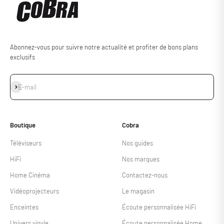
Abonnez-vous pour suivre notre actualité et profiter de bons plans
exclusifs
S'inscrire
E-mail
Boutique
Cobra
Téléviseurs
Nos guides
HiFi
Nos marques
Home Cinéma
Contactez-nous
Vidéoprojecteurs
Le magasin
Enceintes
Écoute personnalisée HiFi
Univers vinyle
Écoute personnalisée Home