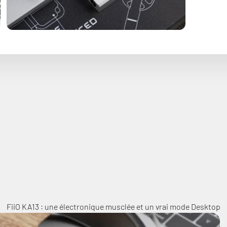
nt vue sur un modèle portable : double DAC CS43131, double am
 convertisseur adopte une conception sérieuse, une connectiqu
ntillonnage. Compact mais ambitieux, il vise clairement les util
oche d’un DAC sédentaire… directement depuis un smartphone o
FiiO KA13 : une électronique musclée et un vrai mode Desktop