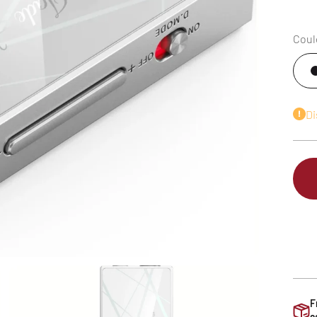
Coul
Di
F