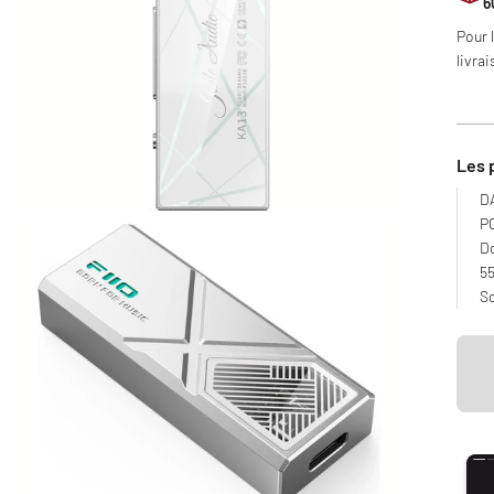
6
Pour 
livrai
Les 
DA
P
Do
5
So