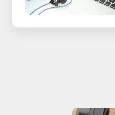
FiiO condense dans le KA13 une architecture rareme
“Desktop” capable de délivrer jusqu’à 550 mW. Ce petit
une fenêtre lumineuse RGB indiquant la fréquence d’écha
de précision pr