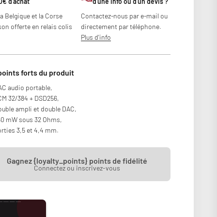
0€ d'achat
d'une info ou d'un devis ?
la Belgique et la Corse
Contactez-nous par e-mail ou
son offerte en relais colis
directement par téléphone.
Plus d'info
points forts du produit
C audio portable,
CM 32/384 + DSD256,
uble ampli et double DAC,
50 mW sous 32 Ohms,
rties 3,5 et 4,4 mm.
Gagnez {loyalty_points} points de fidélité
Connectez ou inscrivez-vous