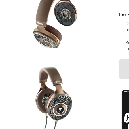
Les 
Ca
H
I
Ma
Fa