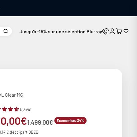
Jusqu'à -15% sur une sélection Blu-ray
Connexion
Panier
Nous contacte
L Clear MG
8 avis
ix de vente
90,00€
Prix normal
Economisez 34%
1.499,00€
0,14 € d'éco-part DEEE