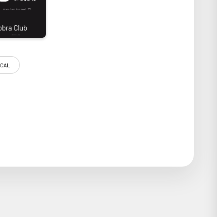
CAL
La sonorité obtenue est incroyablement précise. Il est
k + XLR). Difficile de trouver plus raffiné dans sa gamme
nt, c’est que nos stéphanois préférés ne comptent pas en
lleux casque audio ouvert Focal Clear MG. Il aura fallu
 ! Il s’agit d’un transducteur de 40 mm en magnésium
illeur amortissement et une rigidité renforcée. Fabriqué
eulement un petit bijou de technologie : c’est aussi un
haut de gamme.