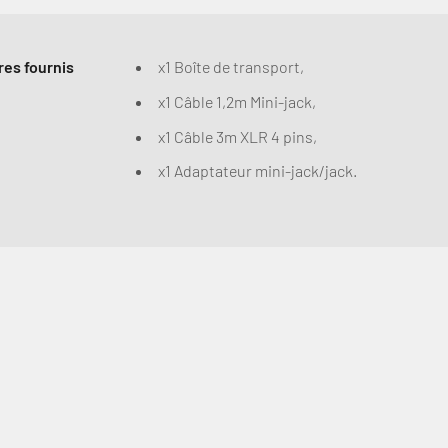
es fournis
x1 Boîte de transport,
x1 Câble 1,2m Mini-jack,
x1 Câble 3m XLR 4 pins,
x1 Adaptateur mini-jack/jack.
Connexion requise
Connectez-vous à votre compte pour ajouter des produits à votre
liste de souhaits et afficher vos articles précédemment
enregistrés.
Se connecter