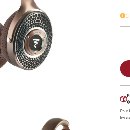
Di
F
6
Pour 
livrai