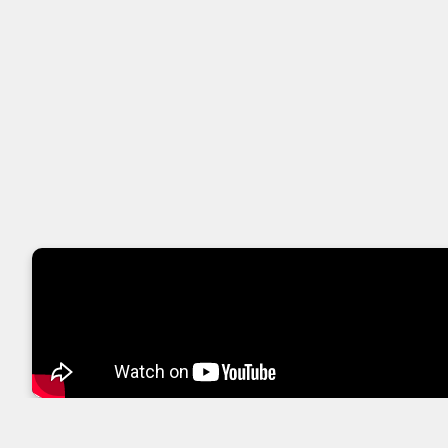
Le casque Focal Clear MG offre un confort d’écoute exc
minutieusement le visage. Les coques extérieures laisse
Avec ses 55 Ohms, le casque audio Focal Clear MG donnera
vous découvrirez l’étendue de son potentiel. L’écoute e
de ce casque est remarquable, avec en prime très peu de 
tissée, deux c
Co