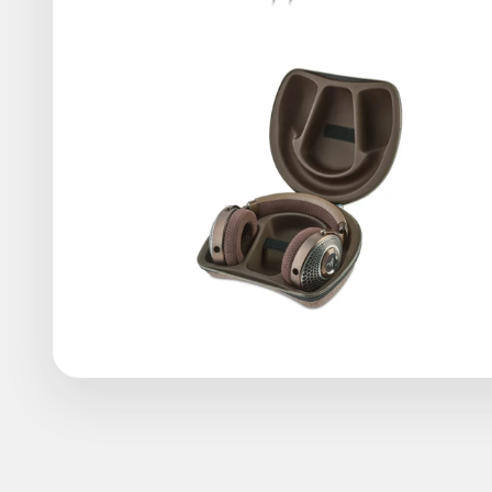
Luxueux et élégant, le casque ouvert Focal Clear MG a
bien entendu fabriqué en France et vous est livré au sei
Focal est désormais reconnu comme l’un des meilleurs fa
rester là ! Après un modèle fermé baptisé Celestee, la
quatre années de recherche et développement aux ing
profitant d’un dôme à géométrie M. L’utilisation de mag
en France (Focal compte parmi les Entreprises du Patri
luxueux objet