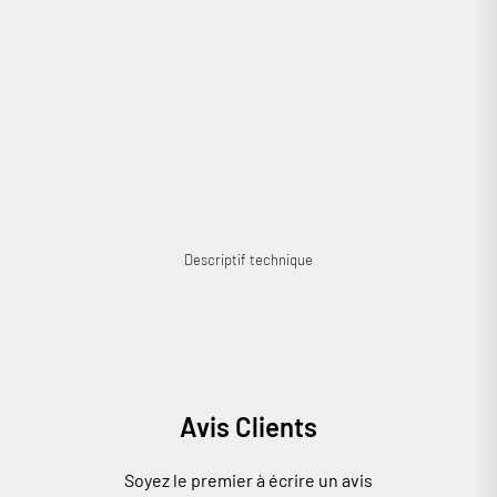
de cordons disgracieux ! La paire de pieds Focal Dôme dispose d’une
large base assurant une stabilité optimale.
Cobra a aimé : l’excellente qualité de fabrication
Descriptif technique
Avis Clients
Soyez le premier à écrire un avis