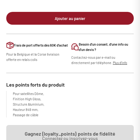
Ajouter au panier
Besoin d'un conseil, d'une info ou
Frais de port offerts dès 60€ d'achat
d'un devis ?
Pour la Belgique et la Corse livraison
Contactez-nous par e-mail ou
offerte en relais colis
directement par téléphone.
Plus d'info
Les points forts du produit
Pour satellites Dôme,
Finition High Gloss,
Structure Aluminium,
Hauteur 849 mm,
Passage de câble
Gagnez {loyalty_points} points de fidélité
Connectez ou inscrivez-vous