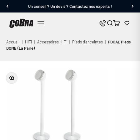
Passer au contenu
Un conseil ? Un devis ? Contactez nos experts !
Cobra.fr
Panier
Nous contacter
Menu
Accueil
|
HiFi
|
Accessoires HiFi
|
Pieds d'enceintes
|
FOCAL Pieds
DOME (La Paire)
Zoomer sur l'image