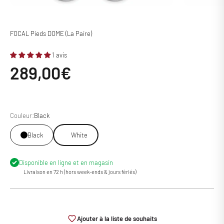
FOCAL Pieds DOME (La Paire)
1 avis
Prix de vente
289,00€
Couleur:
Black
Black
White
Disponible en ligne et en magasin
Livraison en 72 h (hors week-ends & jours fériés)
Ajouter à la liste de souhaits