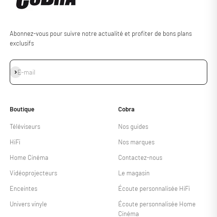
Abonnez-vous pour suivre notre actualité et profiter de bons plans
exclusifs
S'inscrire
E-mail
Boutique
Cobra
Téléviseurs
Nos guides
HiFi
Nos marques
Home Cinéma
Contactez-nous
Vidéoprojecteurs
Le magasin
Enceintes
Écoute personnalisée HiFi
Univers vinyle
Écoute personnalisée Home
Cinéma