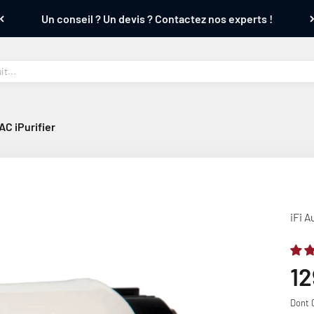
Un conseil ? Un devis ? Contactez nos experts !
AC iPurifier
iFi A
Pr
12
Dont 