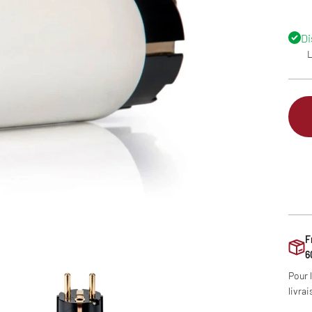
Di
L
F
6
Pour 
livrai