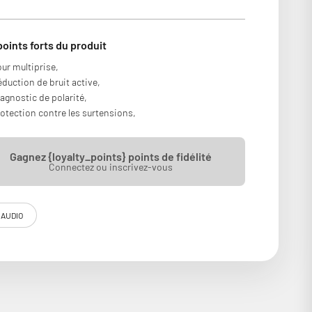
points forts du produit
ur multiprise,
duction de bruit active,
agnostic de polarité,
otection contre les surtensions,
Gagnez {loyalty_points} points de fidélité
Connectez ou inscrivez-vous
ts indésirables causés par votre prise de courant. Ce petit
I AUDIO
 veille en cas de pic de surtension, il n’endommagera pas