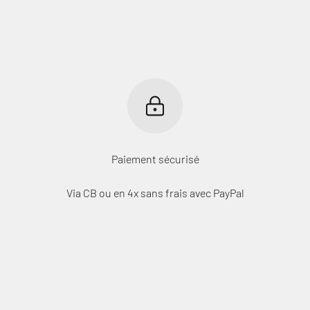
Connexion requise
Connectez-vous à votre compte pour ajouter des produits à votre
liste de souhaits et afficher vos articles précédemment
enregistrés.
Se connecter
Paiement sécurisé
Via CB ou en 4x sans frais avec PayPal