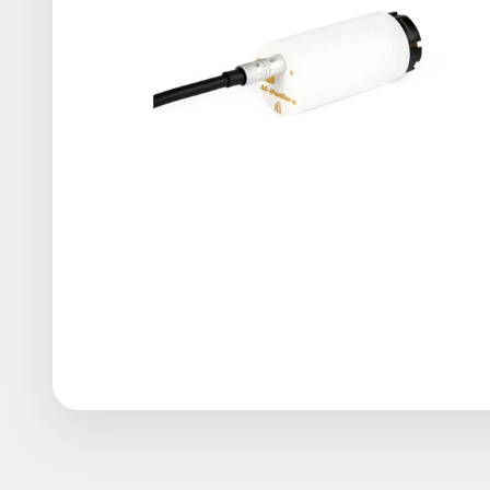
Une fois branché sur la multiprise qui accueille vos élect
accessoire à pour particularité d’être actif et d’offrir