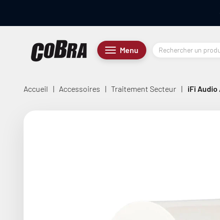
Passer au contenu
Cobra.fr
Menu
Menu
Accueil
|
Accessoires
|
Traitement Secteur
|
iFi Audio 