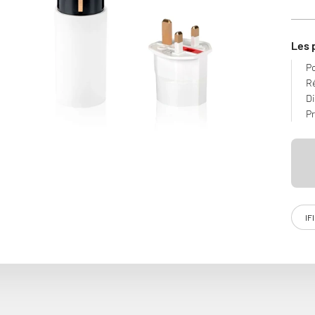
Les 
Po
Ré
Di
Pr
roniques, le filtre secteur iFi Audio AC iPurifier élimine les brui
IF
 des résultats très satisfaisants. Avec la capacité de se mettre en
votre installation électrique.
"Filtre secteur actif à brancher sur une multiprise"