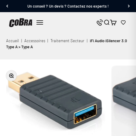
Passer au contenu
Un conseil ? Un devis ? Contactez nos experts !
Cobra.fr
Panier
Nous contacter
Menu
Accueil
|
Accessoires
|
Traitement Secteur
|
iFi Audio iSilencer 3.0
Type A > Type A
Zoomer sur l'image