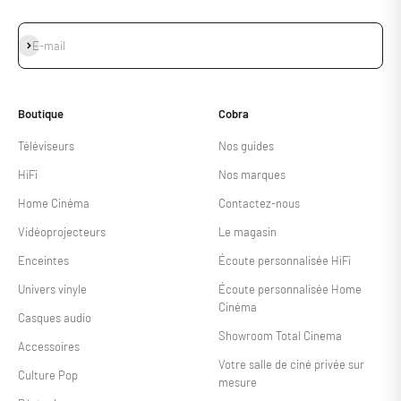
S'inscrire
E-mail
Boutique
Cobra
Téléviseurs
Nos guides
HiFi
Nos marques
Home Cinéma
Contactez-nous
Vidéoprojecteurs
Le magasin
Enceintes
Écoute personnalisée HiFi
Univers vinyle
Écoute personnalisée Home
Cinéma
Casques audio
Showroom Total Cinema
Accessoires
Votre salle de ciné privée sur
Culture Pop
mesure