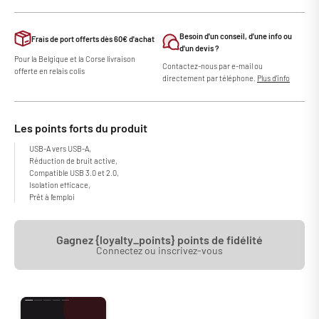
Besoin d'un conseil, d'une info ou
Frais de port offerts dès 60€ d'achat
d'un devis ?
Pour la Belgique et la Corse livraison
Contactez-nous par e-mail ou
offerte en relais colis
directement par téléphone.
Plus d'info
Les points forts du produit
USB-A vers USB-A,
Réduction de bruit active,
Compatible USB 3.0 et 2.0,
Isolation efficace,
Prêt à l'emploi
Gagnez {loyalty_points} points de fidélité
Connectez ou inscrivez-vous