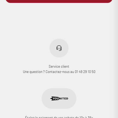
Connexion requise
Connectez-vous à votre compte pour ajouter des produits à
votre liste de souhaits et afficher vos articles précédemment
enregistrés.
Se connecter
Service client
Une question ? Contactez-nous au 01 49 29 10 50
Étalez le paiement de vos achats de 10x à 36x