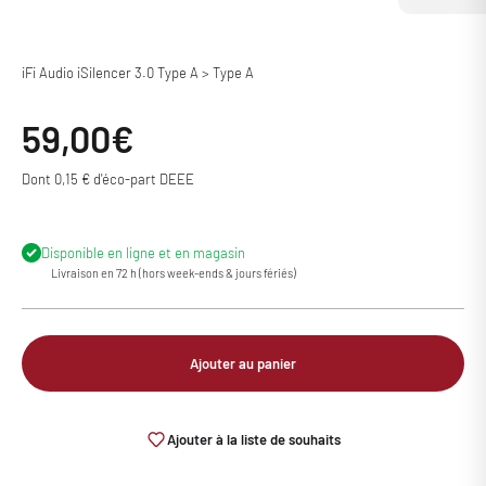
iFi Audio iSilencer 3.0 Type A > Type A
Prix de vente
59,00€
Dont 0,15 € d'éco-part DEEE
Disponible en ligne et en magasin
Livraison en 72 h (hors week-ends & jours fériés)
Ajouter au panier
Ajouter à la liste de souhaits