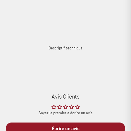
pour une polyvalence totale. Prêt à l’emploi, ce petit boitier est doté de
connecteurs USB-A mâle et USB-A femelle pour un branchement facile
entre votre ordinateur et votre DAC. Le iFi Audio iSilencer existe
également dans une version USB-C mâle et USB-C femelle pour une
utilisation à partir de votre tablette ou votre smartphone.
Cobra a aimé : profitez pleinement de votre DAC USB !
Descriptif technique
Avis Clients
Soyez le premier à écrire un avis
Écrire un avis