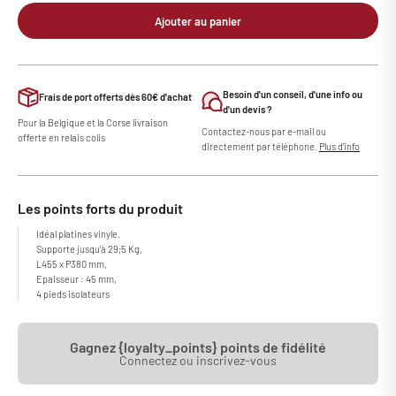
Ajouter au panier
Besoin d'un conseil, d'une info ou
Frais de port offerts dès 60€ d'achat
d'un devis ?
Pour la Belgique et la Corse livraison
Contactez-nous par e-mail ou
offerte en relais colis
directement par téléphone.
Plus d'info
Les points forts du produit
Idéal platines vinyle,
Supporte jusqu'à 29;5 Kg,
L455 x P380 mm,
Epaisseur : 45 mm,
4 pieds isolateurs
Gagnez {loyalty_points} points de fidélité
Connectez ou inscrivez-vous