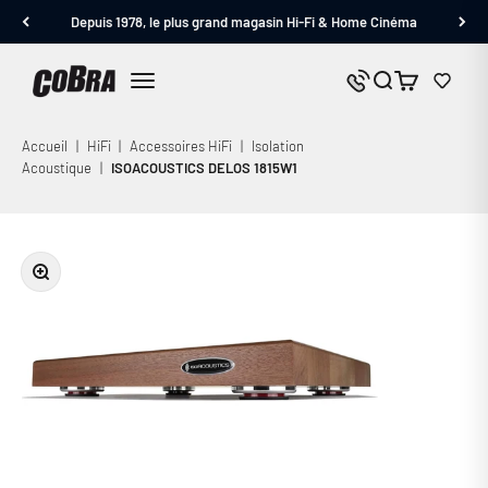
Passer au contenu
Depuis 1978, le plus grand magasin Hi-Fi & Home Cinéma
Cobra.fr
Panier
Nous contacter
Menu
Accueil
|
HiFi
|
Accessoires HiFi
|
Isolation
Acoustique
|
ISOACOUSTICS DELOS 1815W1
Zoomer sur l'image