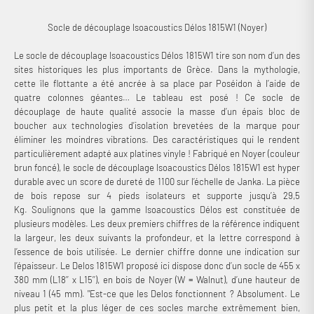
Socle de découplage Isoacoustics Délos 1815W1 (Noyer)
Le socle de découplage Isoacoustics Délos 1815W1 tire son nom d’un des
sites historiques les plus importants de Grèce. Dans la mythologie,
cette île flottante a été ancrée à sa place par Poséidon à l’aide de
quatre colonnes géantes… Le tableau est posé ! Ce socle de
découplage de haute qualité associe la masse d’un épais bloc de
boucher aux technologies d’isolation brevetées de la marque pour
éliminer les moindres vibrations. Des caractéristiques qui le rendent
particulièrement adapté aux platines vinyle ! Fabriqué en Noyer (couleur
brun foncé), le socle de découplage Isoacoustics Délos 1815W1 est hyper
durable avec un score de dureté de 1100 sur l’échelle de Janka. La pièce
de bois repose sur 4 pieds isolateurs et supporte jusqu’à 29,5
Kg. Soulignons que la gamme Isoacoustics Délos est constituée de
plusieurs modèles. Les deux premiers chiffres de la référence indiquent
la largeur, les deux suivants la profondeur, et la lettre correspond à
l’essence de bois utilisée. Le dernier chiffre donne une indication sur
l’épaisseur. Le Delos 1815W1 proposé ici dispose donc d’un socle de 455 x
380 mm (L18’’ x L15’’), en bois de Noyer (W = Walnut), d’une hauteur de
niveau 1 (45 mm). "Est-ce que les Delos fonctionnent ? Absolument. Le
plus petit et la plus léger de ces socles marche extrêmement bien,