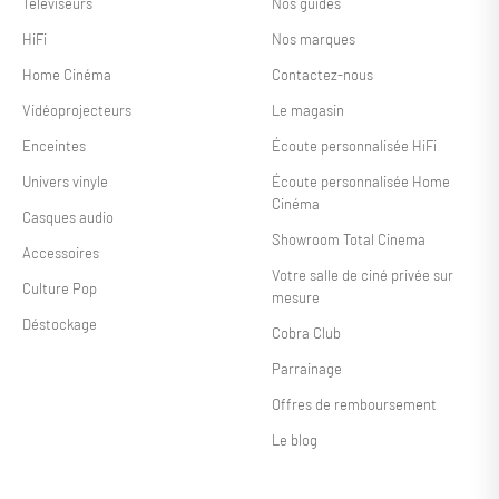
Téléviseurs
Nos guides
HiFi
Nos marques
Home Cinéma
Contactez-nous
Vidéoprojecteurs
Le magasin
Enceintes
Écoute personnalisée HiFi
Univers vinyle
Écoute personnalisée Home
Cinéma
Casques audio
Showroom Total Cinema
Accessoires
Votre salle de ciné privée sur
Culture Pop
mesure
Déstockage
Cobra Club
Parrainage
Offres de remboursement
Le blog