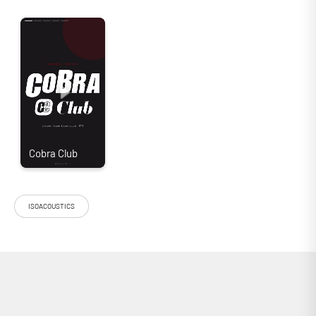
ISOACOUSTICS
Le socle de découplage Isoacoustics Délos 1815W1 associe la masse
d’un épais bloc de boucher aux technologies d’isolation brevetées de la
marque pour éliminer les moindres vibrations. Des caractéristiques qui
le rendent particulièrement adapté aux platines vinyle haut de gamme !
Bois de Noyer, capacité de poids jusqu’à 29,5 Kg.