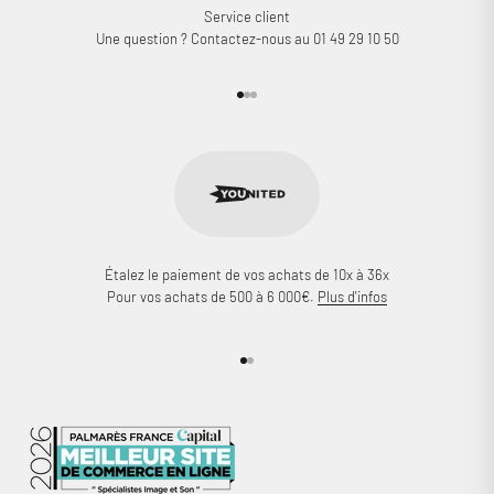
Service client
Une question ? Contactez-nous au 01 49 29 10 50
Aller à l'élément 1
Aller à l'élément 2
Aller à l'élément 3
Étalez le paiement de vos achats de 10x à 36x
Pour vos achats de 500 à 6 000€.
Plus d'infos
Aller à l'élément 1
Aller à l'élément 2