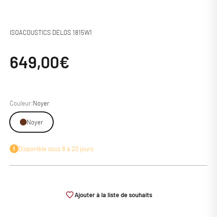
ISOACOUSTICS DELOS 1815W1
Prix de vente
649,00€
Couleur:
Noyer
Noyer
Disponible sous 8 à 20 jours
Ajouter à la liste de souhaits