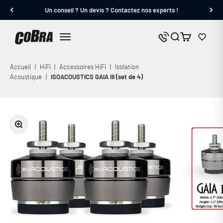
Passer au contenu
Un conseil ? Un devis ? Contactez nos experts !
Cobra.fr
Panier
Nous contacter
Menu
Accueil
|
HiFi
|
Accessoires HiFi
|
Isolation
Acoustique
|
ISOACOUSTICS GAIA III (set de 4)
Zoomer sur l'image