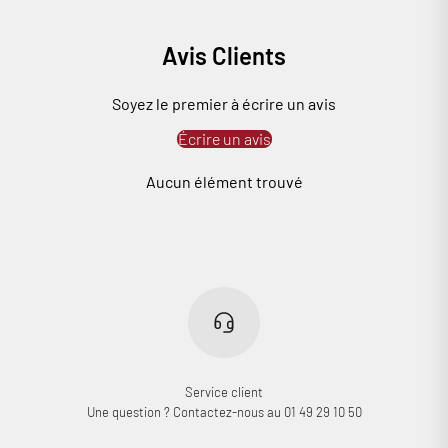
Avis Clients
Soyez le premier à écrire un avis
Connexion requise
Écrire un avis
Connectez-vous à votre compte pour ajouter des produits à
Aucun élément trouvé
votre liste de souhaits et afficher vos articles précédemment
enregistrés.
Se connecter
Service client
Une question ? Contactez-nous au 01 49 29 10 50