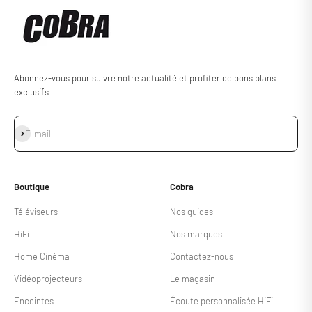
Abonnez-vous pour suivre notre actualité et profiter de bons plans
exclusifs
S'inscrire
E-mail
Boutique
Cobra
Téléviseurs
Nos guides
HiFi
Nos marques
Home Cinéma
Contactez-nous
Vidéoprojecteurs
Le magasin
Enceintes
Écoute personnalisée HiFi