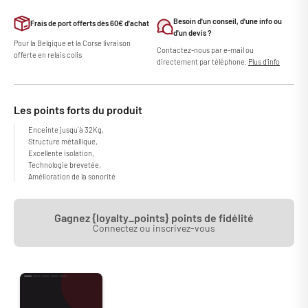
Besoin d'un conseil, d'une info ou
Frais de port offerts dès 60€ d'achat
d'un devis ?
Pour la Belgique et la Corse livraison
Contactez-nous par e-mail ou
offerte en relais colis
directement par téléphone.
Plus d'info
Les points forts du produit
Enceinte jusqu´à 32Kg,
Structure métallique,
Excellente isolation,
Technologie brevetée,
Amélioration de la sonorité
Gagnez {loyalty_points} points de fidélité
Connectez ou inscrivez-vous
Les pieds isolants IsoAcoustics Gaia III vous permettront d’améliorer la