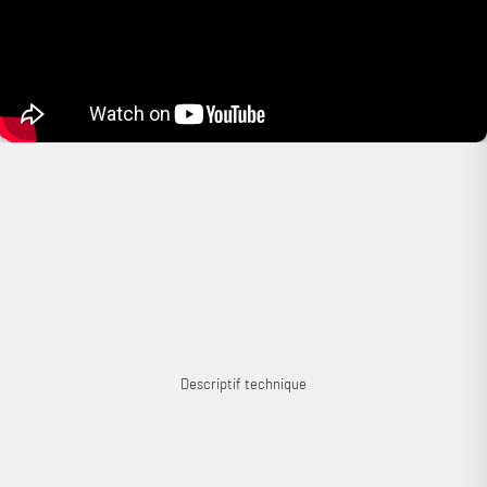
solution sont négligeables ? Vous avez tort ! Lors d’une comparaison
A/B. Michael Lavorgna a noté une amélioration importante de la
sonorité par rapport aux pointes de découplage classiques livrées avec
la plupart des enceintes acoustiques. "Les Gaia améliorent la qualité
sonore de façon claire et appréciable" (Audiostream).
Cobra a aimé : des pieds permettant d’optimiser significativement la
sonorité de vos précieuses enceintes !
Descriptif technique