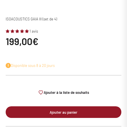
ISOACOUSTICS GAIA III (set de 4)
1 avis
Prix de vente
199,00€
Disponible sous 8 à 20 jours
Ajouter à la liste de souhaits
Ajouter au panier