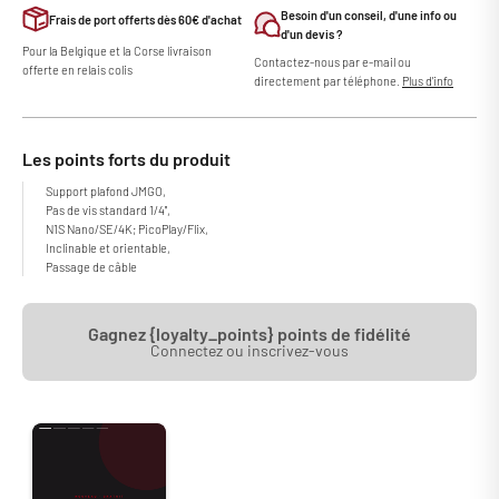
Besoin d'un conseil, d'une info ou
Frais de port offerts dès 60€ d'achat
d'un devis ?
Pour la Belgique et la Corse livraison
Contactez-nous par e-mail ou
offerte en relais colis
directement par téléphone.
Plus d'info
Les points forts du produit
Support plafond JMGO,
Pas de vis standard 1/4'',
N1S Nano/SE/4K; PicoPlay/Flix,
Inclinable et orientable,
Passage de câble
Gagnez {loyalty_points} points de fidélité
Connectez ou inscrivez-vous