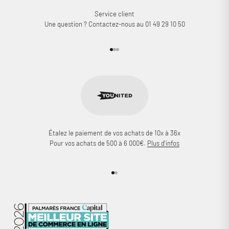
Service client
Une question ? Contactez-nous au 01 49 29 10 50
Aller à l'élément 1
Aller à l'élément 2
Aller à l'élément 3
Étalez le paiement de vos achats de 10x à 36x
Pour vos achats de 500 à 6 000€.
Plus d'infos
Aller à l'élément 1
Aller à l'élément 2