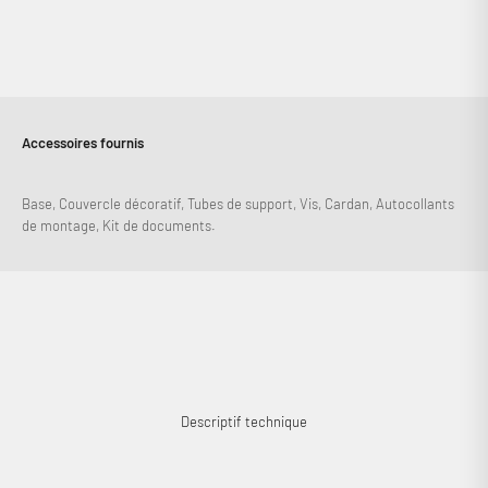
Accessoires fournis
Base, Couvercle décoratif, Tubes de support, Vis, Cardan, Autocollants
de montage, Kit de documents.
Connexion requise
Connectez-vous à votre compte pour ajouter des produits à
votre liste de souhaits et afficher vos articles précédemment
enregistrés.
Se connecter
Descriptif technique