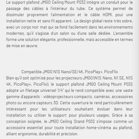
Le support plafond JMGO Ceiling Mount P032 intègre un conduit pour le
passage des câbles à l’intérieur du tube. Ce système permet de
dissimuler proprement l’alimentation et le câble HDMI, pour une
installation nette et sans fil apparent. Le design global reste très sobre,
avec un corps noir mat qui se fond facilement dans les environnements
modernes, qu’il s’agisse d’un salon ou d’une salle dédiée. L’ensemble
forme une solution élégante, professionnelle, mais accessible en termes
de mise en œuvre.
Compatible JMGO N1S Nano/SE/4K, PicoPlay+, PicoFlix
Bien qu’il soit optimisé pour les projecteurs JMGO (N1S Nano, N1 SE, N1S
4K, PicoPlay+, PicoFlix), le support plafond JMGO Ceiling Mount P032
adopte un filetage universel 1/4" qui le rend compatible avec une vaste
gamme d’appareils : vidéoprojecteurs compacts, caméras, accessoires
photo ou encore capteurs 3D. Cette ouverture le rend particulièrement
intéressant pour les utilisateurs souhaitant évoluer dans leur
installation ou utiliser le support pour plusieurs usages. Grâce à sa
conception soignée, le JMGO Ceiling Stand P032 s’impose comme un
accessoire essentiel pour toute installation home-cinéma au plafond,
alliant ergonomie, durabilité et précision.