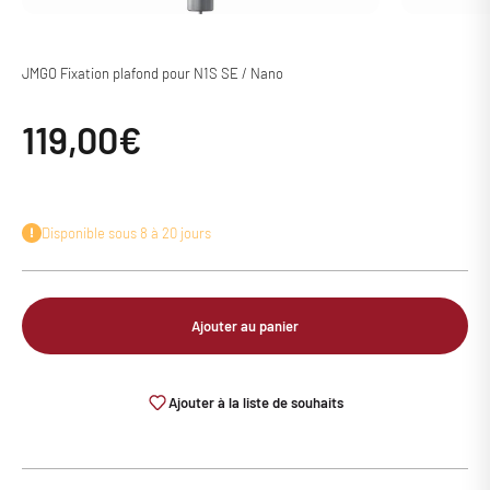
JMGO Fixation plafond pour N1S SE / Nano
Prix de vente
119,00€
Disponible sous 8 à 20 jours
Ajouter au panier
Ajouter à la liste de souhaits