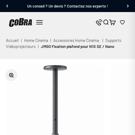
Passer au contenu
Un conseil ? Un devis ? Contactez nos experts !
Cobra.fr
Panier
Nous contacter
Menu
Accueil
|
Home Cinéma
|
Accessoires Home Cinéma
|
Supports
Vidéoprojecteurs
|
JMGO Fixation plafond pour N1S SE / Nano
Zoomer sur l'image