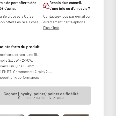
rais de port offerts dès
Besoin d'un conseil,
0€ d'achat
d'une info ou d'un devis ?
la Belgique et la Corse
Contactez-nous par e-mail ou
son offerte en relais colis
directement par téléphone.
Plus d'info
points forts du produit
ceintes actives sans fil,
mplis 2x30W + 2x70W,
ivers Uni-Q de 115 mm,
-Fi; BT; Chromecast; Airplay 2...,
pport prix/performances
Gagnez {loyalty_points} points de fidélité
Connectez ou inscrivez-vous