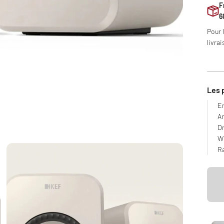
F
6
Pour 
livrai
Les 
En
A
Dr
Wi
Ra