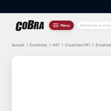
Passer au contenu
Cobra.fr
Menu
Menu
Accueil
|
Enceintes
|
HiFi
|
Enceintes HiFi
|
Enceintes