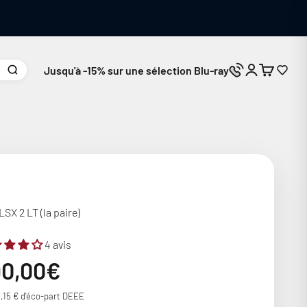
Jusqu'à -15% sur une sélection Blu-ray
Connexion
Panier
Nous contacte
SX 2 LT (la paire)
4 avis
ix de vente
90,00€
1,15 € d'éco-part DEEE