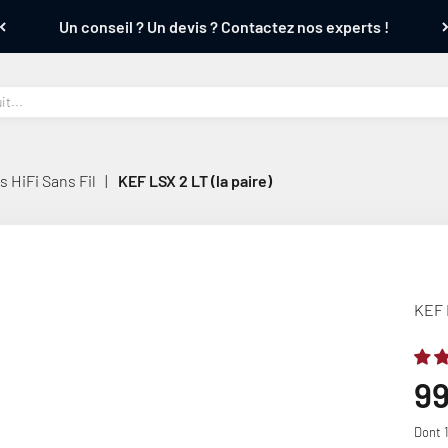
Un conseil ? Un devis ? Contactez nos experts !
 HiFi Sans Fil
|
KEF LSX 2 LT (la paire)
KEF L
Pr
9
Dont 