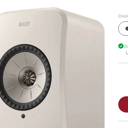
Coul
Di
L