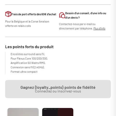
Besoin d'un conseil, d'une info ou
Frais de port offerts dès 60€ d'achat
d'un devis ?
Pour la Belgique et la Corse livraison
Contactez-nous par e-mail ou
offerte en relais colis
directement par téléphone.
Plus d'info
Les points forts du produit
Enceintes surround sans fil,
Pour Flexus Core 100/200/300,
Amplification 50 Watts RMS,
Connexion sans fil (2;4GHz),
Format ultra compact
Gagnez {loyalty_points} points de fidélité
Connectez ou inscrivez-vous