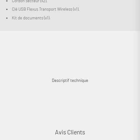
Cordon secteur (x2),
Clé USB Flexus Transport Wireless (x1),
Kit de documents (x1).
Connexion requise
Connectez-vous à votre compte pour ajouter des produits à
votre liste de souhaits et afficher vos articles précédemment
enregistrés.
Se connecter
Descriptif technique
Avis Clients