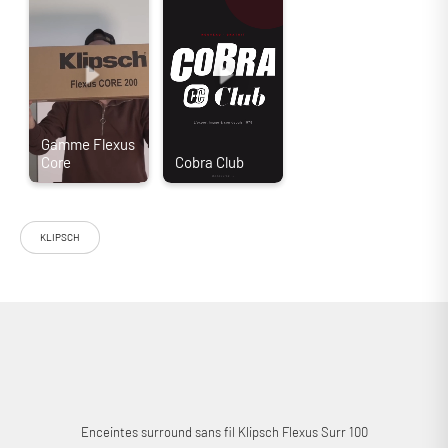
KLIPSCH
La paire d'enceintes surround sans fil Klipsch Flexus Surr 100 adopte
une conception active. Chaque enceinte embarque une amplification
classe D de 25 Watts RMS, associée à un haut-parleur large bande de
76,2 mm. La connexion à votre barre de son Klipsch Flexus Core
s'effectue sans aucun sans fil grâce au dongle USB fourni. Ces
enceintes vous permettront de renforcer drastiquement le caractère
immersif de votre système audio Klipsch Flexus.
Enceintes surround sans fil Klipsch Flexus Surr 100