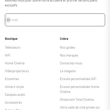
Abonnez-vous pour suivre notre actualité et profiter de bons plans
exclusifs
S'inscrire
E-mail
Boutique
Cobra
Téléviseurs
Nos guides
HiFi
Nos marques
Home Cinéma
Contactez-nous
Vidéoprojecteurs
Le magasin
Enceintes
Écoute personnalisée HiFi
Univers vinyle
Écoute personnalisée Home
Cinéma
Casques audio
Showroom Total Cinema
Accessoires
Votre salle de ciné privée sur