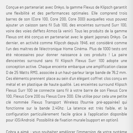
Conçue en partenariat avec Onkyo, la gamme Flexus de Klipsch garantit
une flexibilité et des performances optimales. Elle comprend trois
barres de son (Core 100, Core 200, Core 300) auxquelles vous pouvez
ajouter un caisson sans fil Sub 100, des enceintes surround Surr 100,
voire des voies d’effets Atmos (à venir). Tous les produits de la gamme
Flexus ont été conçus en partenariat avec le géant japonais Onkyo. Ce
dernier, en activité comme Klipcsh depuis 1946, est considéré comme
l’un des maîtres de l’électronique Home Cinéma. Plus de 1000 tests ont
été nécessaires pour donner naissance à ces produits ! La paire
d'enceintes surround sans fil Klipsch Flexus Surr 100 adopte une
conception active. Chaque enceinte embarque une amplification classe
D de 25 Watts RMS, associée à un haut-parleur large bande de 76,2 mm.
Ces éléments prennent place au sein d’un élégant coffret clos conçu en
métal et en plastique de haute qualité. Les enceintes surround Klipsch
Flexus Surr 100 se connecte sans fil à votre barre de son Flexus Core
100, Flexus Core 200 ou Flexus Core 300. Elle utilise pour cela une petite
clé nommée Flexus Transport Wireless (fournie pré-appairée) qui
fonctionne sur la bande 2,4Ghz. La latence est très faible, et la
configuration particulièrement facile grâce à l'application disponible
pour iOS/Android. Possibilité de fixation murale (support en option).
Cobra a aimé : vous souhaitez améliorer l'immersion de votre système