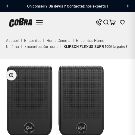
Passer au contenu
Un conseil ? Un devis ? Contactez nos experts !
Cobra.fr
Panier
Nous contacter
Menu
Accueil
|
Enceintes
|
Home Cinéma
|
Enceintes Home
Cinéma
|
Enceintes Surround
|
KLIPSCH FLEXUS SURR 100 (la paire)
Zoomer sur l'image