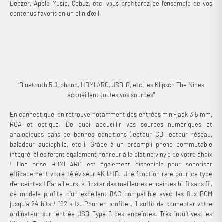
Deezer, Apple Music, Qobuz, etc, vous profiterez de l’ensemble de vos
contenus favoris en un clin d’œil.
"Bluetooth 5.0, phono, HDMI ARC, USB-B, etc, les Klipsch The Nines
accueillent toutes vos sources"
En connectique, on retrouve notamment des entrées mini-jack 3,5 mm,
RCA et optique. De quoi accueillir vos sources numériques et
analogiques dans de bonnes conditions (lecteur CD, lecteur réseau,
baladeur audiophile, etc.). Grâce à un préampli phono commutable
intégré, elles feront également honneur à la platine vinyle de votre choix
! Une prise HDMI ARC est également disponible pour sonoriser
efficacement votre téléviseur 4K UHD. Une fonction rare pour ce type
d’enceintes ! Par ailleurs, à l’instar des meilleures enceintes hi-fi sans fil,
ce modèle profite d’un excellent DAC compatible avec les flux PCM
jusqu'à 24 bits / 192 kHz. Pour en profiter, il suffit de connecter votre
ordinateur sur l’entrée USB Type-B des enceintes. Très intuitives, les