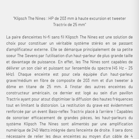
un téléviseur 4K Ultra HD. Puissant, intuitif et conçu avec le plus grand
soin, le système stéréo Klipsch The Nines est l’un des plus polyvalents
du moment !
"Klipsch The Nines : HP de 203 mm à haute excursion et tweeter
Tractrix de 25 mm"
La paire d’enceintes hi-fi sans fil Klipsch The Nines est une solution de
choix pour constituer un véritable système stéréo en se passant
d’amplificateur externe. Elle se démarque principalement de sa petite
soeur The Sevens par l'utilisation d'un haut-parleur de plus grande taille
et davantage de puissance. En effet, les The Nines sont capables de
délivrer un son clair et puissant sur l’ensemble du spectre (45 Hz – 25
kHz). Chaque enceinte est pour cela équipée d'un haut-parleur
grave/médium en fibre de composite de 203 mm et d’un tweeter à
dôme en titane de 25 mm. A l’instar des autres enceintes du
constructeur américain, ce dernier est logé au sein d’un pavillon
Tractrix ayant pour atout d’optimiser la diffusion des hautes fréquences
tout en limitant la distorsion. La restitution du grave est évidemment
renforcée par un évent Bass-reflex Tractrix placé à l’arrière ! Capables
de sonoriser efficacement de grandes pièces, les haut-parleurs du
système Klipsch The Nines sont alimentés par une amplification
numérique de 240 Watts intégrée dans l’enceinte de droite. Il sera donc
nécessaire de relier les deux enceintes au moyen d’un câble de 4