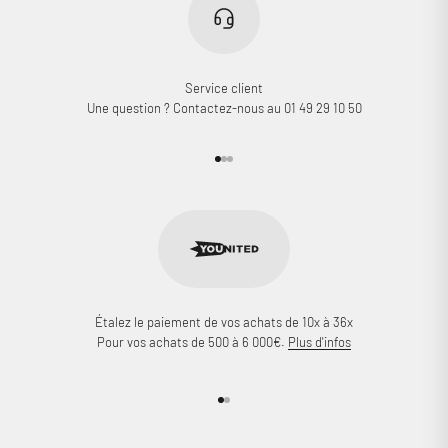
Service client
Une question ? Contactez-nous au 01 49 29 10 50
Aller à l'élément 1
Aller à l'élément 2
Aller à l'élément 3
Étalez le paiement de vos achats de 10x à 36x
Pour vos achats de 500 à 6 000€.
Plus d'infos
Aller à l'élément 1
Aller à l'élément 2