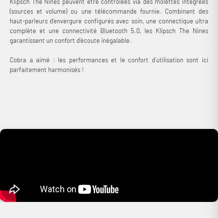
Klipsch The Nines peuvent être contrôlées via des molettes intégrées
(sources et volume) ou une télécommande fournie. Combinant des
haut-parleurs d’envergure configurés avec soin, une connectique ultra
complète et une connectivité Bluetooth 5.0, les Klipsch The Nines
garantissent un confort d’écoute inégalable.
Cobra a aimé : les performances et le confort d’utilisation sont ici
parfaitement harmonisés !
Connexion requise
Connectez-vous à votre compte pour ajouter des produits à
votre liste de souhaits et afficher vos articles précédemment
enregistrés.
Se connecter