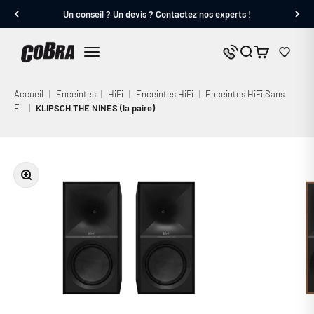
Passer au contenu
Un conseil ? Un devis ? Contactez nos experts !
Cobra.fr
Panier
Nous contacter
Menu
Accueil
|
Enceintes
|
HiFi
|
Enceintes HiFi
|
Enceintes HiFi Sans
Fil
|
KLIPSCH THE NINES (la paire)
Zoomer sur l'image