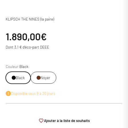
KLIPSCH THE NINES (la paire)
Prix de vente
1.890,00€
Dont 3,1 € d'éco-part DEEE
Couleur:
Black
Black
Noyer
Disponible sous 8 à 20 jours
Ajouter à la liste de souhaits