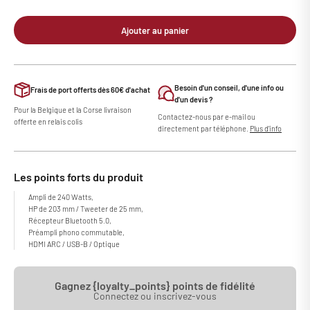
Ajouter au panier
Besoin d'un conseil, d'une info ou
Frais de port offerts dès 60€ d'achat
d'un devis ?
Pour la Belgique et la Corse livraison
Contactez-nous par e-mail ou
offerte en relais colis
directement par téléphone.
Plus d'info
Les points forts du produit
Ampli de 240 Watts,
HP de 203 mm / Tweeter de 25 mm,
Récepteur Bluetooth 5.0,
Préampli phono commutable,
HDMI ARC / USB-B / Optique
Gagnez {loyalty_points} points de fidélité
Connectez ou inscrivez-vous