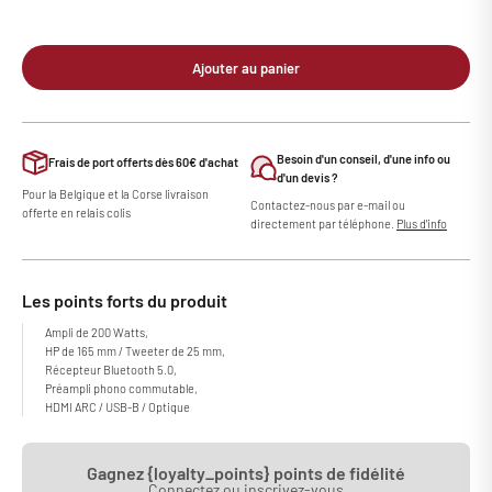
Ajouter au panier
Besoin d'un conseil, d'une info ou
Frais de port offerts dès 60€ d'achat
d'un devis ?
Pour la Belgique et la Corse livraison
Contactez-nous par e-mail ou
offerte en relais colis
directement par téléphone.
Plus d'info
Les points forts du produit
Ampli de 200 Watts,
HP de 165 mm / Tweeter de 25 mm,
Récepteur Bluetooth 5.0,
Préampli phono commutable,
HDMI ARC / USB-B / Optique
Gagnez {loyalty_points} points de fidélité
Connectez ou inscrivez-vous