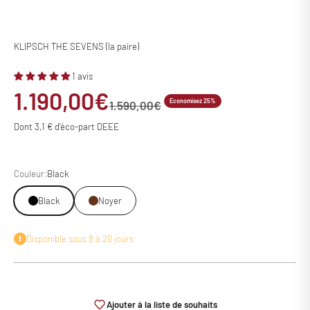
KLIPSCH THE SEVENS (la paire)
1 avis
Prix de vente
1.190,00€
Economisez 25%
Prix normal
1.590,00€
Dont 3,1 € d'éco-part DEEE
Couleur:
Black
Black
Noyer
Disponible sous 8 à 20 jours
Ajouter à la liste de souhaits