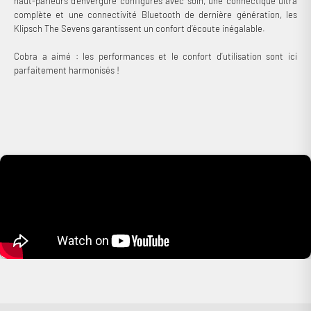
haut-parleurs d’envergure configurés avec soin, une connectique ultra
complète et une connectivité Bluetooth de dernière génération, les
Klipsch The Sevens garantissent un confort d’écoute inégalable.
Cobra a aimé : les performances et le confort d’utilisation sont ici
parfaitement harmonisés !
Connexion requise
Connectez-vous à votre compte pour ajouter des produits à
votre liste de souhaits et afficher vos articles précédemment
enregistrés.
Se connecter