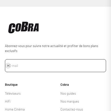
Abonnez-vous pour suivre notre actualité et profiter de bons plans
exclusifs
S'inscrire
E-mail
Boutique
Cobra
Téléviseurs
Nos guides
HiFi
Nos marques
Home Cinéma
Contactez-nous