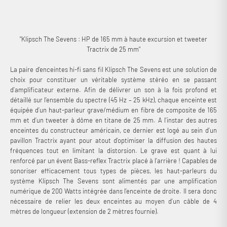
Ultra HD. Puissant, intuitif et conçu avec le plus grand soin, le système
stéréo Klipsch The Sevens est l’un des plus polyvalents du moment !
N.B. : ce produit est livré avec un lecteur réseau Wi-Fi gratuit. Pour en
savoir plus sur ce dongle compatible Airplay 2 et Multiroom, consultez
"Klipsch The Sevens : HP de 165 mm à haute excursion et tweeter
notre brochure WiiM Mini.
Tractrix de 25 mm"
La paire d’enceintes hi-fi sans fil Klipsch The Sevens est une solution de
choix pour constituer un véritable système stéréo en se passant
d’amplificateur externe. Afin de délivrer un son à la fois profond et
détaillé sur l’ensemble du spectre (45 Hz – 25 kHz), chaque enceinte est
équipée d’un haut-parleur grave/médium en fibre de composite de 165
mm et d’un tweeter à dôme en titane de 25 mm. A l’instar des autres
enceintes du constructeur américain, ce dernier est logé au sein d’un
pavillon Tractrix ayant pour atout d’optimiser la diffusion des hautes
fréquences tout en limitant la distorsion. Le grave est quant à lui
renforcé par un évent Bass-reflex Tractrix placé à l’arrière ! Capables de
sonoriser efficacement tous types de pièces, les haut-parleurs du
système Klipsch The Sevens sont alimentés par une amplification
numérique de 200 Watts intégrée dans l’enceinte de droite. Il sera donc
nécessaire de relier les deux enceintes au moyen d’un câble de 4
mètres de longueur (extension de 2 mètres fournie).