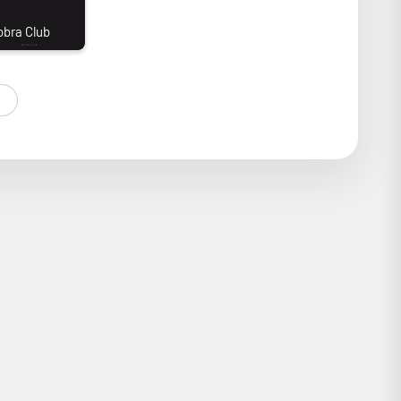
r jusqu’à 7,6 mètres. Ultra compact, il s’appuie sur une
t également un divertissement de haut vol grâce à son
 fil (Miracast).