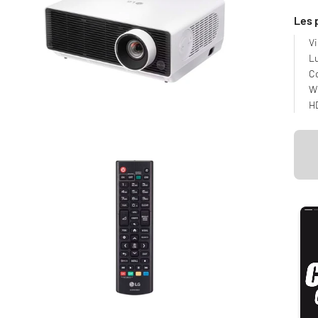
Les 
Vi
L
C
Wi
HD