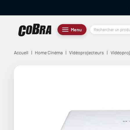
Passer au contenu
Cobra.fr
Menu
Menu
Accueil
|
Home Cinéma
|
Vidéoprojecteurs
|
Vidéoproj