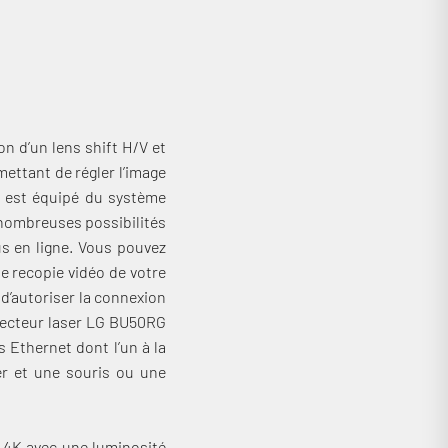
on d’un lens shift H/V et
ettant de régler l’image
l est équipé du système
nombreuses possibilités
us en ligne. Vous pouvez
ne recopie vidéo de votre
 d’autoriser la connexion
ojecteur laser LG BU50RG
 Ethernet dont l’un à la
er et une souris ou une
 4K avec une luminosité