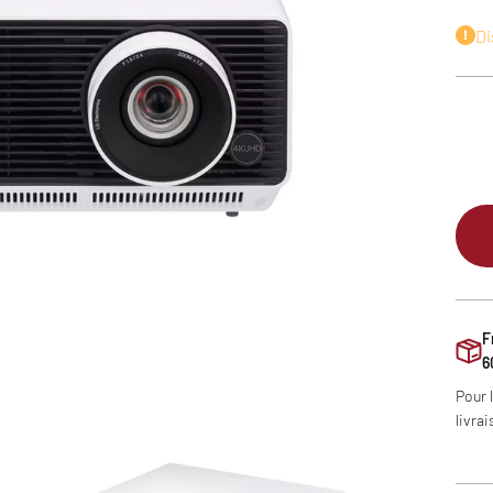
Di
F
6
Pour 
livrai