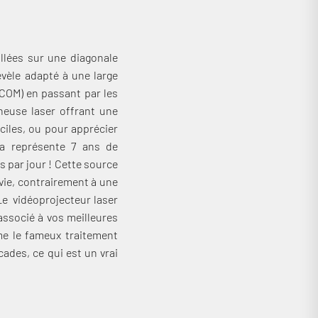
llées sur une diagonale
évèle adapté à une large
DICOM) en passant par les
neuse laser offrant une
ciles, ou pour apprécier
la représente 7 ans de
s par jour ! Cette source
vie, contrairement à une
Le vidéoprojecteur laser
ssocié à vos meilleures
me le fameux traitement
cades, ce qui est un vrai