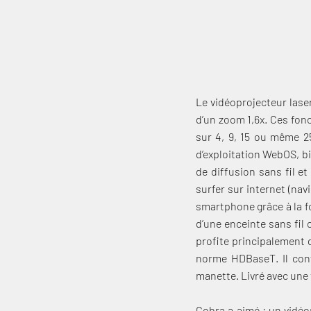
Le vidéoprojecteur laser
d’un zoom 1,6x. Ces fon
sur 4, 9, 15 ou même 2
d’exploitation WebOS, 
de diffusion sans fil e
surfer sur internet (nav
smartphone grâce à la fo
d’une enceinte sans fil
profite principalement 
norme HDBaseT. Il conv
manette. Livré avec un
Cobra a aimé : un vidé