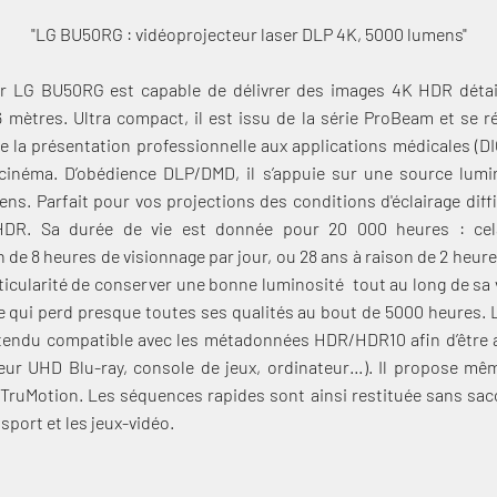
"LG BU50RG : vidéoprojecteur laser DLP 4K, 5000 lumens"
er LG BU50RG est capable de délivrer des images 4K HDR détai
,6 mètres. Ultra compact, il est issu de la série ProBeam et se r
 de la présentation professionnelle aux applications médicales (
cinéma. D’obédience DLP/DMD, il s’appuie sur une source lumi
ns. Parfait pour vos projections des conditions d'éclairage diffi
s HDR. Sa durée de vie est donnée pour 20 000 heures : ce
de 8 heures de visionnage par jour, ou 28 ans à raison de 2 heure
rticularité de conserver une bonne luminosité tout au long de sa 
 qui perd presque toutes ses qualités au bout de 5000 heures. 
endu compatible avec les métadonnées HDR/HDR10 afin d’être a
eur UHD Blu-ray, console de jeux, ordinateur…). Il propose mê
té TruMotion. Les séquences rapides sont ainsi restituée sans sac
sport et les jeux-vidéo.