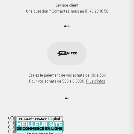
Service client
Une question ? Contactez-nous au 01 49 29 10 50
Aller à l'élément 1
Aller à l'élément 2
Aller à l'élément 3
Étalez le paiement de vos achats de 10x à 36x
Pour vos achats de 500 à 6 000€.
Plus d'infos
Aller à l'élément 1
Aller à l'élément 2