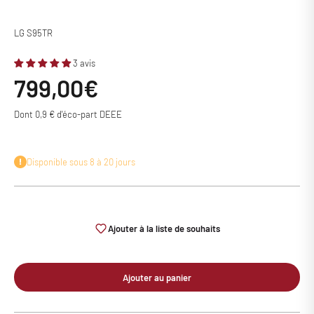
LG S95TR
3 avis
Prix de vente
799,00€
Dont 0,9 € d'éco-part DEEE
Disponible sous 8 à 20 jours
Ajouter à la liste de souhaits
Ajouter au panier