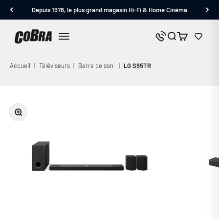
Passer au contenu
Depuis 1978, le plus grand magasin Hi-Fi & Home Cinéma
Cobra.fr
Panier
Nous contacter
Menu
Accueil
|
Téléviseurs
|
Barre de son
|
LG S95TR
Zoomer sur l'image