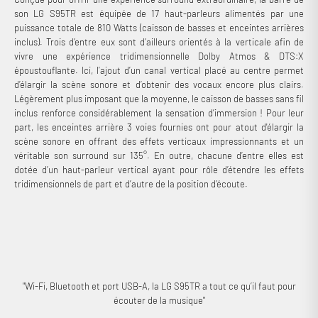
son LG S95TR est équipée de 17 haut-parleurs alimentés par une
puissance totale de 810 Watts (caisson de basses et enceintes arrières
inclus). Trois d’entre eux sont d’ailleurs orientés à la verticale afin de
vivre une expérience tridimensionnelle Dolby Atmos & DTS:X
époustouflante. Ici, l’ajout d’un canal vertical placé au centre permet
d’élargir la scène sonore et d’obtenir des vocaux encore plus clairs.
Légèrement plus imposant que la moyenne, le caisson de basses sans fil
inclus renforce considérablement la sensation d’immersion ! Pour leur
part, les enceintes arrière 3 voies fournies ont pour atout d'élargir la
scène sonore en offrant des effets verticaux impressionnants et un
véritable son surround sur 135°. En outre, chacune d’entre elles est
dotée d’un haut-parleur vertical ayant pour rôle d’étendre les effets
tridimensionnels de part et d’autre de la position d’écoute.
"Wi-Fi, Bluetooth et port USB-A, la LG S95TR a tout ce qu’il faut pour
écouter de la musique"