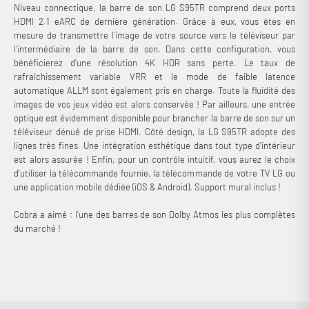
Niveau connectique, la barre de son LG S95TR comprend deux ports
HDMI 2.1 eARC de dernière génération. Grâce à eux, vous êtes en
mesure de transmettre l’image de votre source vers le téléviseur par
l’intermédiaire de la barre de son. Dans cette configuration, vous
bénéficierez d’une résolution 4K HDR sans perte. Le taux de
rafraîchissement variable VRR et le mode de faible latence
automatique ALLM sont également pris en charge. Toute la fluidité des
images de vos jeux vidéo est alors conservée ! Par ailleurs, une entrée
optique est évidemment disponible pour brancher la barre de son sur un
téléviseur dénué de prise HDMI. Côté design, la LG S95TR adopte des
Connexion requise
lignes très fines. Une intégration esthétique dans tout type d’intérieur
est alors assurée ! Enfin, pour un contrôle intuitif, vous aurez le choix
Connectez-vous à votre compte pour ajouter des produits à
d'utiliser la télécommande fournie, la télécommande de votre TV LG ou
votre liste de souhaits et afficher vos articles précédemment
une application mobile dédiée (iOS & Android). Support mural inclus !
enregistrés.
Se connecter
Cobra a aimé : l’une des barres de son Dolby Atmos les plus complètes
du marché !