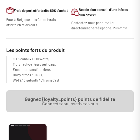
Besoin d'un conseil, d'une info ou
Frais de port offerts dès 60€ d'achat
d'un devis ?
Pour la Belgique et la Corse livraison
Contactez-nous par e-mail ou
offerte en relais colis
directement par téléphone.
Plus d'info
Les points forts du produit
9.1.5 canaux / 810 Watts,
Trois haut-parleurs verticaux,
Enceintes sans fil arrière,
Dolby Atmos / DTS:X,
Wi-Fi / Bluetooth / ChromeCast
Gagnez {loyalty_points} points de fidélité
Connectez ou inscrivez-vous