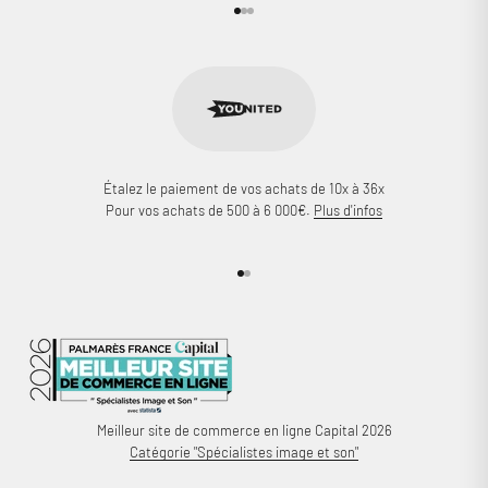
Aller à l'élément 1
Aller à l'élément 2
Aller à l'élément 3
Étalez le paiement de vos achats de 10x à 36x
Pour vos achats de 500 à 6 000€.
Plus d'infos
Aller à l'élément 1
Aller à l'élément 2
Meilleur site de commerce en ligne Capital 2026
Catégorie "Spécialistes image et son"