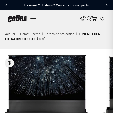
Passer au contenu
Un conseil ? Un devis ? Contactez nos experts !
Cobra.fr
Panier
Nous contacter
Menu
Accueil
|
Home Cinéma
|
Ecrans de projection
|
LUMENE EDEN
EXTRA BRIGHT UST C (16:9)
Zoomer sur l'image