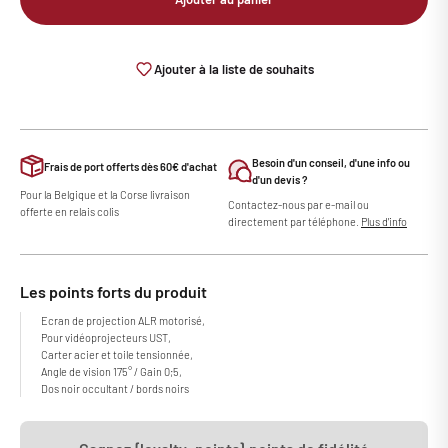
Ajouter à la liste de souhaits
Besoin d'un conseil, d'une info ou
Frais de port offerts dès 60€ d'achat
d'un devis ?
Pour la Belgique et la Corse livraison
Contactez-nous par e-mail ou
offerte en relais colis
directement par téléphone.
Plus d'info
Les points forts du produit
Ecran de projection ALR motorisé,
Pour vidéoprojecteurs UST,
Carter acier et toile tensionnée,
Angle de vision 175° / Gain 0;5,
Dos noir occultant / bords noirs