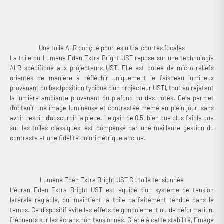
été conçu pour une intégration encore plus discrète, notamment
derrière un meuble ou au mur.
Une toile ALR conçue pour les ultra-courtes focales
La toile du Lumene Eden Extra Bright UST repose sur une technologie
ALR spécifique aux projecteurs UST. Elle est dotée de micro-reliefs
orientés de manière à réfléchir uniquement le faisceau lumineux
provenant du bas (position typique d’un projecteur UST), tout en rejetant
la lumière ambiante provenant du plafond ou des côtés. Cela permet
d’obtenir une image lumineuse et contrastée même en plein jour, sans
avoir besoin d’obscurcir la pièce. Le gain de 0,5, bien que plus faible que
sur les toiles classiques, est compensé par une meilleure gestion du
contraste et une fidélité colorimétrique accrue.
Lumene Eden Extra Bright UST C : toile tensionnée
L’écran Eden Extra Bright UST est équipé d’un système de tension
latérale réglable, qui maintient la toile parfaitement tendue dans le
temps. Ce dispositif évite les effets de gondolement ou de déformation,
fréquents sur les écrans non tensionnés. Grâce à cette stabilité, l’image