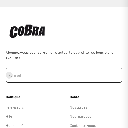
Abonnez-vous pour suivre notre actualité et profiter de bons plans
exclusifs
S'inscrire
E-mail
Boutique
Cobra
Téléviseurs
Nos guides
HiFi
Nos marques
Home Cinéma
Contactez-nous