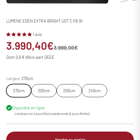
LUMENE EDEN EXTRA BRIGHT UST C (16:9)
1 avis
Prix de vente
3.990,40€
Prix normal
3.999,00€
Dont 0,9 € d'éco-part DEEE
Largeur:
270cm
270cm
300cm
200cm
240cm
Disponible en ligne
Livraison en 4 jours (hors week-ends & jours fériés)
Ajouter au panier