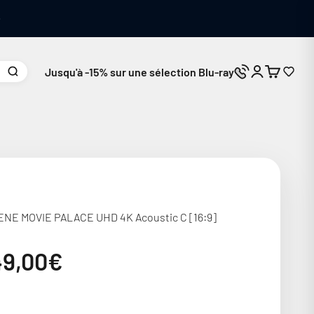
Jusqu'à -15% sur une sélection Blu-ray
Connexion
Panier
Nous contacte
NE MOVIE PALACE UHD 4K Acoustic C [16:9]
ix de vente
49,00€