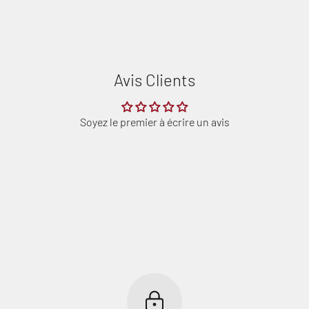
Avis Clients
Connexion requise
Soyez le premier à écrire un avis
Connectez-vous à votre compte pour ajouter des produits à votre
liste de souhaits et afficher vos articles précédemment
enregistrés.
Se connecter