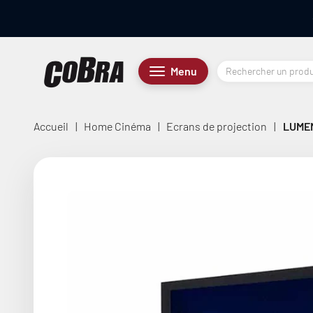
Passer au contenu
Cobra.fr
Menu
Menu
Accueil
|
Home Cinéma
|
Ecrans de projection
|
LUMEN