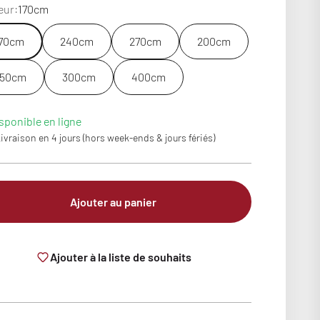
eur:
170cm
70cm
240cm
270cm
200cm
50cm
300cm
400cm
sponible en ligne
ivraison en 4 jours (hors week-ends & jours fériés)
Ajouter au panier
Ajouter à la liste de souhaits