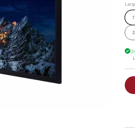
Larg
1
3
Di
L