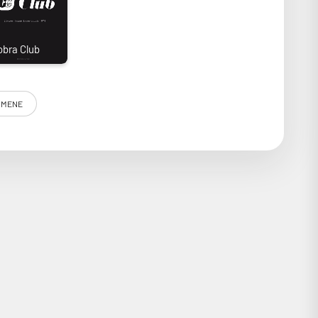
e UHD 4K Acoustic C est parfaitement optimisé pour les
 d’enceintes derrière l’écran. Une transparence sonore
ystème de fixation multipoint de l’écran. Une technologie
anti-jaunissement, anti-poussière, anti-gondolement, etc.
UMENE
-reflets"
l’installation d’enceintes frontales derrière l’écran,
de façon à atteindre 92 000 micropores tous les 10 cm2.
lisation nécessaires ! Pour le reste, sa toile élastique
un système de fixation multipoint, la tension de la toile
mettant de préserver la luminosité et la dynamique des
ours noir à la finition particulièrement soignée. Ces
ment à cela l’ensemble des traitements habituels : anti-