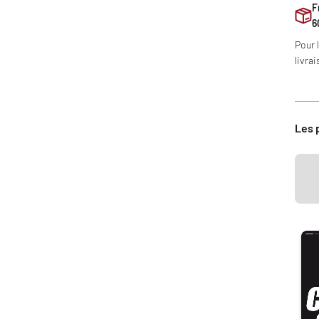
F
6
Pour 
livrai
Les 