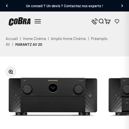
Passer au contenu
Un conseil ? Un devis ? Contactez nos experts !
Cobra.fr
Panier
Nous contacter
Menu
Accueil
|
Home Cinéma
|
Amplis Home Cinéma
|
Préamplis
AV
|
MARANTZ AV 20
Zoomer sur l'image