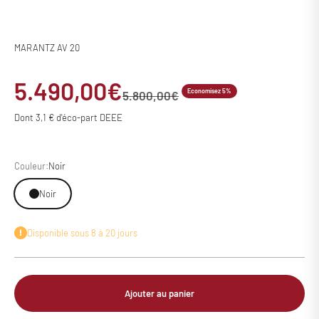
MARANTZ AV 20
Prix de vente
5.490,00€
Economisez 5%
Prix normal
5.800,00€
Dont 3,1 € d'éco-part DEEE
Couleur:
Noir
Noir
Disponible sous 8 à 20 jours
Ajouter au panier