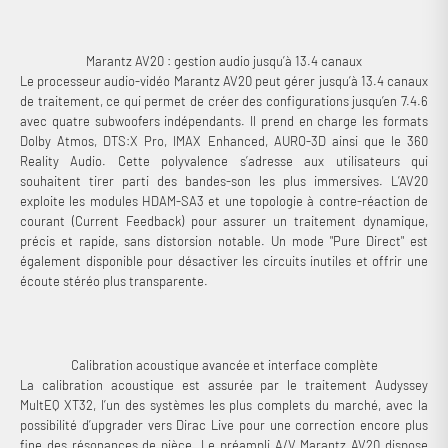
interne optimisée pour garantir une restitution fidèle et précise du
signal audio.
Marantz AV20 : gestion audio jusqu’à 13.4 canaux
Le processeur audio-vidéo Marantz AV20 peut gérer jusqu’à 13.4 canaux
de traitement, ce qui permet de créer des configurations jusqu’en 7.4.6
avec quatre subwoofers indépendants. Il prend en charge les formats
Dolby Atmos, DTS:X Pro, IMAX Enhanced, AURO-3D ainsi que le 360
Reality Audio. Cette polyvalence s’adresse aux utilisateurs qui
souhaitent tirer parti des bandes-son les plus immersives. L’AV20
exploite les modules HDAM-SA3 et une topologie à contre-réaction de
courant (Current Feedback) pour assurer un traitement dynamique,
précis et rapide, sans distorsion notable. Un mode "Pure Direct" est
également disponible pour désactiver les circuits inutiles et offrir une
écoute stéréo plus transparente.
Calibration acoustique avancée et interface complète
La calibration acoustique est assurée par le traitement Audyssey
MultEQ XT32, l’un des systèmes les plus complets du marché, avec la
possibilité d’upgrader vers Dirac Live pour une correction encore plus
fine des résonances de pièce. Le préampli A/V Marantz AV20 dispose