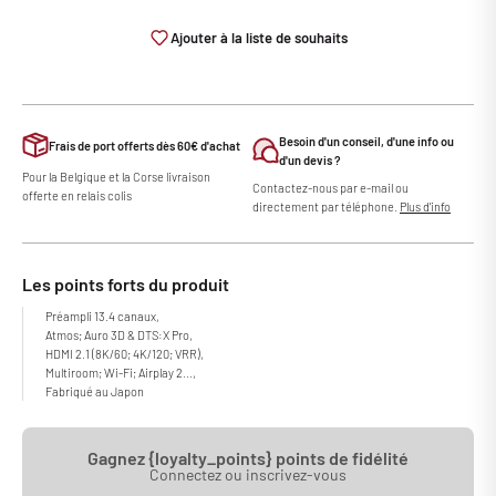
Ajouter à la liste de souhaits
Besoin d'un conseil, d'une info ou
Frais de port offerts dès 60€ d'achat
d'un devis ?
Pour la Belgique et la Corse livraison
Contactez-nous par e-mail ou
offerte en relais colis
directement par téléphone.
Plus d'info
Les points forts du produit
Préampli 13.4 canaux,
Atmos; Auro 3D & DTS:X Pro,
HDMI 2.1 (8K/60; 4K/120; VRR),
Multiroom; Wi-Fi; Airplay 2...,
Fabriqué au Japon
Gagnez {loyalty_points} points de fidélité
Connectez ou inscrivez-vous